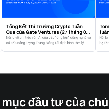
Tổng Kết Thị Trường Crypto Tuần
Tóm 
Qua của Gate Ventures (27 tháng 07
tuầ
năm 2026)
năm
Nỗi lo về chi tiêu vốn AI của các "ông lớn" công nghệ và
Nỗi lo
cú sốc năng lượng Trung Đông tái định hình tâm lý
hạ tầ
chấp nhận rủi ro
tài sả
mục đầu tư của chú