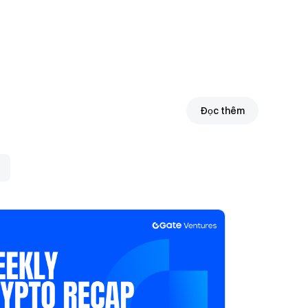
tăng
trưởng
người
dùng
đáng kể
trong
các ứng
Đọc thêm
dụng phi
tập
trung
(dApp).