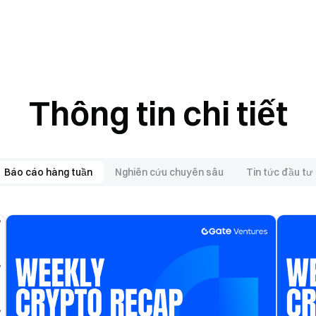
catalyst
for
enterprise-
wide
adoption.
Thông tin chi tiết
Báo cáo hàng tuần
Nghiên cứu chuyên sâu
Tin tức đầu tư