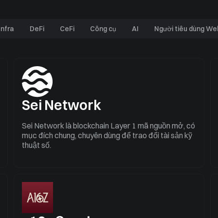
Infra
DeFi
CeFi
Công cụ
AI
Người tiêu dùng We
Sei Network
Sei Network là blockchain Layer 1 mã nguồn mở, có
mục đích chung, chuyên dùng để trao đổi tài sản kỹ
thuật số.