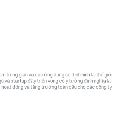
 trung gian và các ứng dụng sẽ định hình lại thế giới
gũ và startup đầy triển vọng có ý tưởng định nghĩa lại
mô hoạt động và tăng trưởng toàn cầu cho các công ty
Tầng
ứng
dụng
Tầng