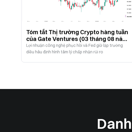
Tóm tắt Thị trường Crypto hàng tuần
của Gate Ventures (03 tháng 08 năm
2026)
Lợi nhuận công nghệ phục hồi và Fed giữ lập trường
diều hâu định hình tâm lý chấp nhận rủi ro
Danh 