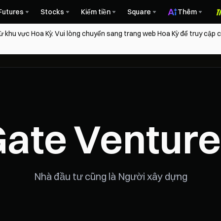
Futures
Stocks
Kiếm tiền
Square
Thêm
ừ khu vực Hoa Kỳ. Vui lòng chuyển sang trang web Hoa Kỳ để truy cập
 tôi
Thông tin chi tiết
Danh mục đầu tư của chúng tôi
C
ate Ventur
Nhà đầu tư cũng là Người xây dựng