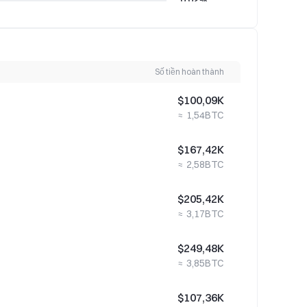
0,02%
0,03%
Số tiền hoàn thành
0,02%
$100,09K
≈ 1,54BTC
0,62%
$167,42K
≈ 2,58BTC
0,04%
$205,42K
≈ 3,17BTC
1,58%
$249,48K
≈ 3,85BTC
0,33%
$107,36K