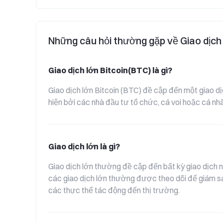
Global Data
Những câu hỏi thường gặp về Giao dịch 
Giao dịch lớn Bitcoin(BTC) là gì?
Giao dịch lớn Bitcoin (BTC) đề cập đến một giao d
hiện bởi các nhà đầu tư tổ chức, cá voi hoặc cá nhâ
Giao dịch lớn là gì?
Giao dịch lớn thường đề cập đến bất kỳ giao dịch n
các giao dịch lớn thường được theo dõi để giám sá
các thực thể tác động đến thị trường.