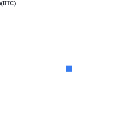
n(BTC)