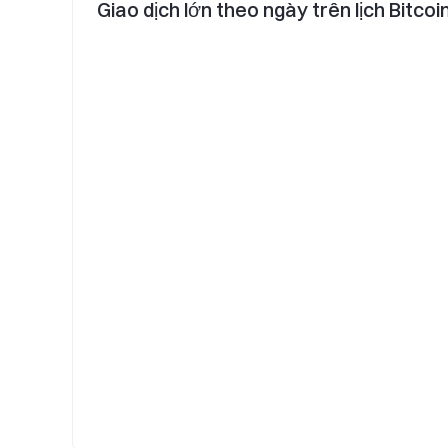
Giao dịch lớn theo ngày trên lịch Bitcoi