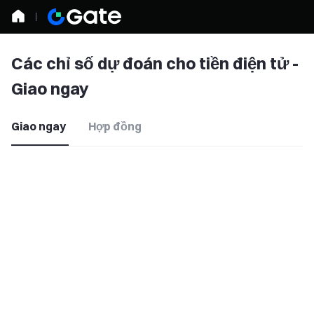
Các chỉ số dự đoán cho tiền điện tử -
Giao ngay
Giao ngay
Hợp đồng