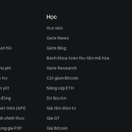
Học
Học viện
Gate News
ản hồi
Gate Blog
Bách khoa toàn thư tiền mã hóa
hu phí
Gate Research
 trợ
Cắt giảm Bitcoin
m yết
Nâng cấp ETH
 đồng
Dữ liệu lớn
át triển (API)
Giá tiền điện tử
h chính thức
Giá GT
ơng gia P2P
Giá Bitcoin