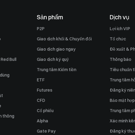
Sản phẩm
Dịch vụ
P2P
Lợi ích VIP
p
Giao dịch khối & Chuyển đổi
Tổ chức
Giao dịch giao ngay
Đề xuất & Ph
 Red Bull
Giao dịch ký quỹ
Thông báo
Trung tâm Kiếm tiền
Tiêu chuẩn t
 dùng
ETF
Trung tâm hỗ
Futures
Đăng ký niê
ật
CFD
Bảo mật hợp
e
Cổ phiếu
Trung tâm ph
n thông
Alpha
Xác minh kên
Gate Pay
Đăng ký thư