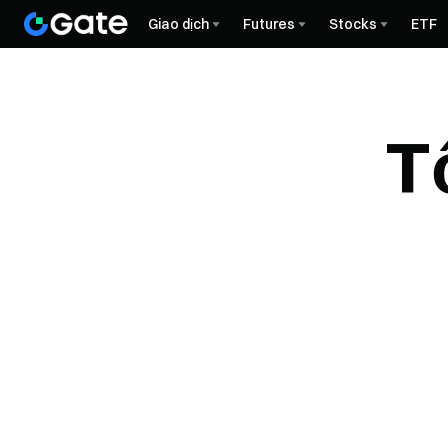
Giao dịch
Futures
Stocks
ETF
T