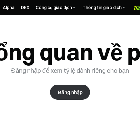
Alpha
DEX
Công cụ giao dịch
Thông tin giao dịch
ổng quan về p
Đăng nhập để xem tỷ lệ dành riêng cho bạn
Đăng nhập