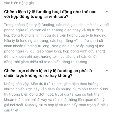
vào biến động giá.
Tỷ lệ funding đóng vai trò là cơ chế cân bằng cho thị
Chênh lệch tỷ lệ funding hoạt động như thế nào
trường hợp đồng tương lai vĩnh cửu. Không giống như
với hợp đồng tương lai vĩnh cửu?
futures truyền thống có ngày hết hạn, hợp đồng tương
Trong chênh lệch tỷ lệ funding, các nhà giao dịch mở các vị thế 
lai vĩnh cửu có thể được nắm giữ vô thời hạn. Để duy
phòng ngừa rủi ro trên cả thị trường giao ngay và thị trường 
trì giá futures gần với giá giao ngay, các sàn giao dịch
hợp đồng tương lai vĩnh cửu dựa trên hướng của tỷ lệ funding. 
áp dụng cơ chế tỷ lệ funding:
Nếu tỷ lệ funding là dương, các hợp đồng vĩnh cửu short sẽ 
- Khi tỷ lệ funding dương, các nhà giao dịch long sẽ
nhận khoản funding từ long. Nhà giao dịch sẽ áp dụng vị thế 
trả tiền cho bên short.
phòng ngừa (ví dụ: giao ngay long, hợp đồng vĩnh cửu short) 
- Khi tỷ lệ funding âm, các nhà giao dịch short sẽ
để thu khoản phí này, hướng tới mục tiêu lợi nhuận ổn định 
đồng thời giảm thiểu rủi ro do biến động thị trường.
thanh toán cho bên long.
tỷ lệ này thường được cập nhật sau mỗi 8 giờ và phản
Chiến lược chênh lệch tỷ lệ funding có phải là
ánh tâm lý chung của thị trường. Tỷ lệ funding dương
chiến lược không rủi ro hay không?
chỉ ra rằng thị trường bullish; tỷ lệ funding âm thường
Không hẳn vậy. Mặc dù ít rủi ro hơn giao dịch theo hướng, 
báo hiệu tâm lý bearish.
nhưng chiến lược này vẫn tiềm ẩn những rủi ro như thanh lý khi 
thị trường biến động đột ngột, trượt giá tài sản có tính thanh 
Chênh lệch tỷ lệ funding
khoản thấp, chi phí lãi vay và rủi ro hệ thống liên quan đến tỷ 
giá hối đoái. Quản lý rủi ro hợp lý và đòn bẩy thận trọng là điều 
Chiến lược này bao gồm việc mở các vị thế phòng
cần thiết.