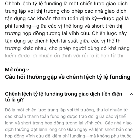
Chênh lệch tỷ lệ funding là một chiến lược giao dịch
trung lập với thị trường cho phép các nhà giao dịch
tận dụng các khoản thanh toán định kỳ—được gọi là
phí funding—giữa các vị thế long và short trên thị
trường hợp đồng tương lai vĩnh cửu. Chiến lược này
tận dụng sự chênh lệch lãi suất giữa các vị thế thị
trường khác nhau, cho phép người dùng có khả năng
kiếm được lợi nhuận ổn định với rủi ro ít hơn từ thị
trường.
Không giống như chênh lệch giá tiền điện tử thông
Câu hỏi thường gặp về chênh lệch tỷ lệ funding
thường, thường liên quan đến việc khai thác chênh
lệch giá giữa các sàn giao dịch, chênh lệch tỷ lệ
funding tập trung vào phí funding được nhúng trong
Chênh lệch tỷ lệ funding trong giao dịch tiền điện
tử là gì?
các hợp đồng phái sinh.
Những loại phí này được trao đổi thường xuyên người
Đó là một chiến lược trung lập với thị trường, thu lợi nhuận từ 
mua (long) và người bán (short) để giữ giá hợp đồng
các khoản thanh toán funding được trao đổi giữa các vị thế 
vĩnh cửu với giá thị trường giao ngay.
long và short trong hợp đồng tương lai vĩnh cửu. Các nhà giao 
dịch thường đặt lệnh long cho Giao ngay và lệnh short bán cho 
hợp đồng vĩnh cửu để kiếm phí funding—mà không phụ thuộc 
Tại sao lại có tỷ lệ funding?