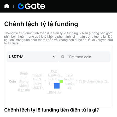
Chênh lệch tỷ lệ funding
Thông tin trên được tính toán dựa trên tỷ lệ funding lịch sử (không bao gồm
phí). Lợi nhuận trong quá khứ không phản ánh lợi nhuận trong tương lai. Dữ
liệu chỉ mang tính chất tham khảo và không nên được coi là lời khuyên đầu
tư từ Gate.
USDT-M
Tỷ lệ
Danh
Doanh
funding
Tỷ lệ
mục
thu 3
tích lũy
funding
Coin
đầu tư
Tỷ lệ chênh lệch (%)
ngày
3 ngày
trước
chênh
/
(USDT)
đó
lệch giá
Tháng 4
Chênh lệch tỷ lệ funding tiền điện tử là gì?