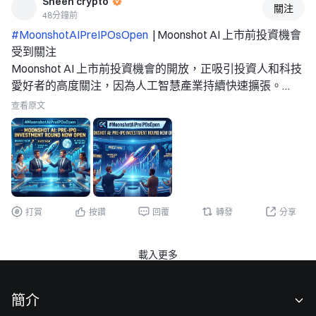
Sheen crypto
關注
查看即時行情 👇 $ETH 
48分鐘前
--- 
#MoonshotAIPreIPOsOpen 
 | Moonshot AI 上市前投資機會
關注我：獲取更多加密市場即時分析與洞察！ 
受到關注 
#MoonshotAIPreIPOs开启 
#非农爆雷降息预期逆转 
#宇树
Moonshot AI 上市前投資機會的開放，正吸引投資人和科技
发行价150.80元中一签能赚多少 
$BTC $ETH $SOL 
愛好者的高度關注，因為人工智慧產業持續快速擴張。
Moonshot AI 以專注於先進 AI 模型和智慧應用程式而聞
查看原文
名，已成為下一代 AI 發展中受到密切關注的公司之一。 
 為何 Moonshot AI 具有重要性 
人工智慧正成為主要投資主題，雲端運算、自動化、企業軟
體、資料分析和消費者應用程式等領域的需求持續成長。開
發強大 AI 模型的公司，有潛力受益於這項長期的科技轉
型。 
打賞
按讚
回覆
轉發
分享
Moonshot AI 的上市前投資機會，讓投資人在潛在公開上市
前接觸一家私募市場 AI 公司。然而，上市前投資可能涉及
與公開交易股票不同的風險，包括流動性有限、估值不確定
載入更多
性，以及 IPO 可能延遲或不會發生的可能性。 
 投資人應關注的事項 
簡介
多項因素可能影響 Moonshot AI 未來的估值： 