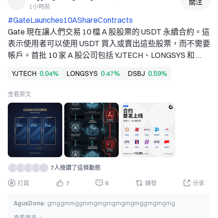
關注
1小時前
#GateLaunches10AShareContracts 
Gate 現在讓人們交易 10 檔 A 股股票的 USDT 永續合約。這
表示使用者可以使用 USDT 買入或賣出這些股票，而不需要
帳戶。首批 10 家 A 股公司包括 YJTECH、LONGSYS 和 
DSBJ，以及另外 7 家公司。人們可以從 1 倍槓桿開始交
YJTECH
0.04%
LONGSYS
0.47%
DSBJ
0.59%
易，最高可使用 20 倍槓桿。交易於 8 月 6 日 13:30 UTC+8 
開始。 
查看原文
對交易者而言，改變之處在於他們不必經過許多步驟就能交
易這些 A 股股票。過去人們必須建立帳戶、兌換資金並處
理額度問題。現在簡單多了。平台上持有 USDT 的任何人都
可以交易這些 A 股，而不必離開自己的帳戶。 
Gate 這麼做的原因，是因為 2026 年市場聚焦於 AI 和電腦
硬體。名單中的一些公司為這個產業製造零件或設備。透過
7人按讚了這條動態
提供這些合約，Gate 讓交易者有機會參與這項趨勢，而不
必等待通常的股票購買方式。 
打賞
7
6
轉發
分享
人們在交易這些合約時應該謹慎。這些合約可能具有風險，
AgusDona
:
gmggmmggmmgmgmgmgmgmggmgmgmg
尤其是在交易人數不多的情況下。合約價格也可能與股票價
查看更多