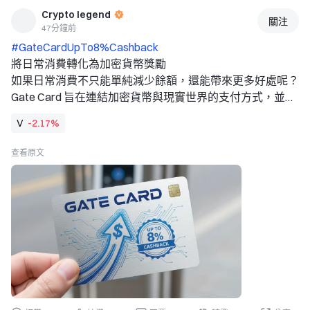
Crypto legend
力。 
關注
47分鐘前
但就業數據並非全
#GateCardUpTo8%Cashback 
將日常消費轉化為加密貨幣獎勵 
如果日常消費不只能單純減少餘額，還能帶來更多好處呢？
Gate Card 旨在連結加密貨幣與現實世界的支付方式，並在
符合資格的消費上提供最高 8% 的現金回饋。理念很簡單：
V
-2.17%
透過熟悉的支付網路使用數位資產，同時持續在加密貨幣生
態系統中賺取獎勵。 
查看原文
一張卡，遍及全球 
Gate Card 將您的 Gate 餘額與 Visa 的全球商戶網路連結，
讓使用者能在 200 多個國家和地區的超過 1.5 億家商戶使
用。不論是雜貨、餐廳、旅遊或線上訂閱，這張卡都旨在讓
加密貨幣消費更貼近傳統卡片支付。 
行動裝置整合進一步提升便利性。支援 Apple Pay 和 
Google Pay，使用者可以直接從智慧型手機存取卡片，不必
依賴實體支付方式。 
8% 現金回饋目標 