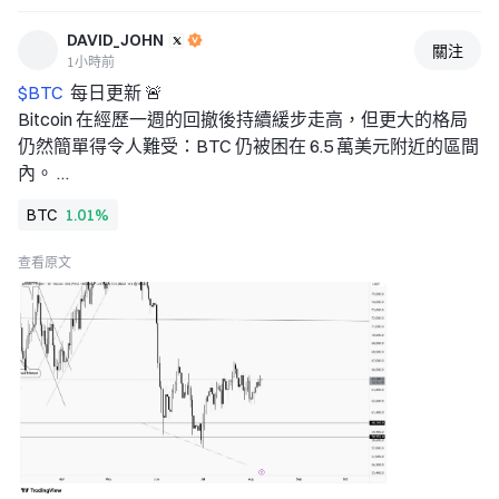
多头踩踏。 
查看实时行情 👇 $ARC 
DAVID_JOHN
關注
--- 
1小時前
关注我：获取更多加密市场实时分析与洞察！ 
$BTC 
 每日更新 🚨 
#MoonshotAIPreIPOs开启 
#非农爆雷降息预期逆转 
#宇树
Bitcoin 在經歷一週的回撤後持續緩步走高，但更大的格局
发行价150.80元中一签能赚多少 
$BTC $ETH $SOL 
仍然簡單得令人難受：BTC 仍被困在 6.5 萬美元附近的區間
內。 
下行關鍵位位於 $60,345 和 $58,952，而主要上行阻力仍在 
BTC
1.01%
7.1 萬美元–7.2 萬美元附近。在其中一側出現確信突破之
前，這個區間內的每次波動大多只是噪音。 
查看原文
市場正在蓄勢待發……但沒人知道它會朝哪個方向爆發。 ⚡ 
突破 $72K = 動能回歸。 
跌破 6.03 萬美元 = 空頭重新掌控局面。 
目前：耐心 > 預測。 👀📊