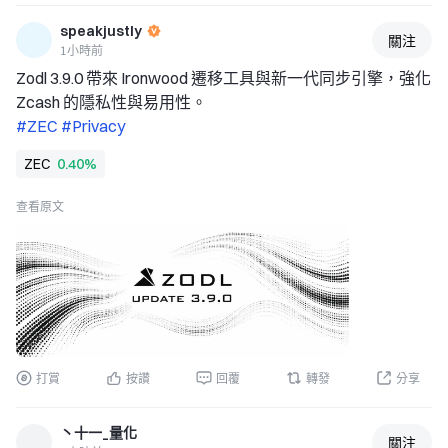
speakjustly
關注
1小時前
Zodl 3.9.0 帶來 Ironwood 遷移工具與新一代同步引擎，強化 
Zcash 的隱私性與易用性。 
#ZEC 
#Privacy 
ZEC
0.40%
查看原文
打賞
按讚
回覆
轉發
分享
丶十一_量化
關注