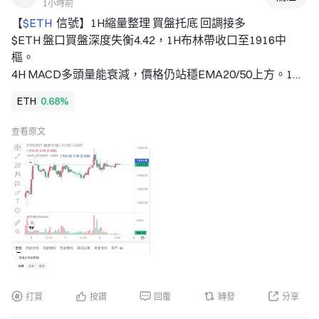
1小時前
【
$ETH 
 信號】1H縮量整理 買盤托底 回調接多 
$ETH 盤口買盤深度失衡4.42，1H布林帶收口至1916中
樞。 
4H MACD多頭量能衰減，價格仍站穩EMA20/50上方。1H 
RSI 54.66，無超買壓力。1911-1916為近期籌碼密集區，下
ETH
0.68%
方接單紮實。 
🎯方向：做多 
查看原文
⚡入場/掛單：1911.0218 - 1916.2300 
🛑止損：1890.1889 
🚀目標1：1955.2916 
🚀目標2：1974.8224 
🛡️交易管理： 
- 到達目標1後減倉50%，止損上移至保本位。若價格跌回
入場位，自動離場，保護本金。 
深度邏輯：OI穩定，資金費率0.0021%，空頭未形成壓制。
4H MACD柱體收縮，1H連續小實體陰線未破位，多空僵
持。買盤深度占比63%，主動買盤占優。此處盈虧比約
打賞
按讚
回覆
轉發
分享
1.5，適合在區間下沿埋伏。 