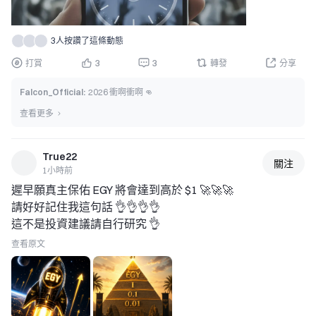
證券與商品之間的界線，而企業則希望在大力投資新產品與
基礎設施之前，取得更明確的要求。更明確的監管框架可能
降低不確定性，讓合法企業更容易規劃長期成長。 
3人按讚了這條動態
對交易者而言，投票窗口接近尾聲，形成一段值得關注市場
打賞
3
3
轉發
分享
的重要時期。即使最終結果尚未公布，政策發展也可能影響
市場情緒。交易者可能對新聞標題、政治訊號、投票進度，
Falcon_Official
:
2026 衝啊衝啊 👊
以及圍繞實施的預期做出反應。這可能在 Bitcoin、
查看更多
Ethereum、主要山寨幣、交易所相關代幣與其他數位資產
之間造成短期波動。 
True22
然而，交易者應記住，政治發展不會自動轉化為立即的價格
關注
1小時前
上漲。
遲早願真主保佑 EGY 將會達到高於 $1 🚀🚀🚀 
請好好記住我這句話 👌👌👌👌 
這不是投資建議請自行研究 👌
查看原文