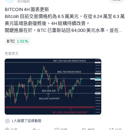
8分鐘前
變得顯而易見之前。當所有時間框架都翻綠、人群開始尖叫
BITCOIN 4H 圖表更新 
時，輕鬆的利潤早已被吃完。 
Bitcoin 目前交易價格約為 6.5 萬美元，在從 6.24 萬至 6.3 萬
我的操作紀律不會改變：跟隨真正的資本流向，在加倉前讓
美元區域急劇復甦後，4H 結構持續改善。 
市場確認你的判斷，並始終保持充足的現金儲備——持有現
關鍵進展在於，BTC 已重新站回 64,000 美元水準，並在目
金永遠比掛在樹上被動
前這波走勢中持續形成更高低點。價格目前正直接逼近下一
BTC
1.01%
個主要阻力區。 
以下是我們對該結構的看法： 
查看原文
• 64,000 美元目前是關鍵短期支撐／阻力水準。BTC 已重新
站回該水準並維持在其上方，這使短期結構保持建設性。 
• 65,000 美元是目前正在測試的即時區域。價格目前幾乎正
好位於此處，因此接下來幾根 4H K 線收盤相當重要。 
• 65,700 美元是正上方的主要阻力。該水準多次限制價格上
行，仍是 Bitcoin 必須果斷重新站回的關鍵水準，才能開啟
下一段上漲。 
• 若突破 65,700 美元，上方下一個主要目標是 67,200 美
元。若乾淨突破並站穩 6.57 萬美元上方，將大幅強化看漲
結構，並使 6.72 萬美元重新成為可能目標。 
1人按讚了這條動態
• 下行方面，若失守 64,000 美元，將削弱目前的設定，並再