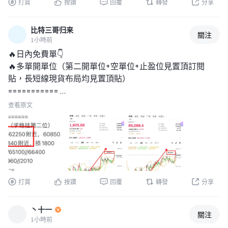
8% 這個醒目的數字，是該計畫內可獲得的最高現金回饋比
打賞
按讚
回覆
轉發
分享
例。分級架構旨在獎勵使用者在 Gate 生態系統中的參與和
活動，使用者可根據適用的持有量和活動要求，逐步晉級至
比特三哥归来
關注
不同的獎勵等級。 
1小時前
符合資格的消費可以產生 USDT 等獎勵或額外獎勵，讓價值
🔥日內免費單👇 
與數位資產生態系統保持連結，而不是迫使使用者接受傳統
🔥多單開單位（第二開單位+空單位+止盈位見置頂訂閱
的純法幣獎勵模式。 
貼，長短線現貨布局均見置頂貼） 
夏季促銷活動可帶來更多價值 
=========== 
日常現金回饋計畫並不是唯一的吸引力。Gate 的夏季退稅
64150附近-63850附近，孫62450 
查看原文
促銷活動自 2026 年 7 月 1 日至 8 月 31 日進行，根據適用的
1875附近-1855附近，損1810 
消
#MoonshotAIPreIPOs开启 
打賞
按讚
回覆
轉發
分享
丶十一
關注
1小時前