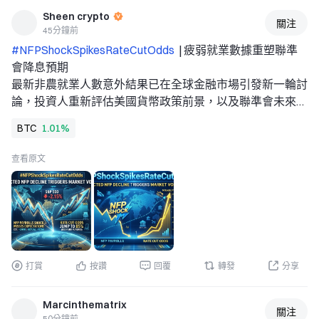
查看即時行情 👇 $ETH 
Sheen crypto
關注
--- 
45分鐘前
關注我：獲取更多加密市場即時分析與洞察！ 
#NFPShockSpikesRateCutOdds 
 | 疲弱就業數據重塑聯準
#MoonshotAIPreIPOs开启 
#非农爆雷降息预期逆转 
#宇树
會降息預期 
发行价150.80元中一签能赚多少 
$BTC $ETH $SOL 
最新非農就業人數意外結果已在全球金融市場引發新一輪討
論，投資人重新評估美國貨幣政策前景，以及聯準會未來降
息的可能性。 
BTC
1.01%
 為何 NFP 很重要 
美國非農就業人數報告是最受密切關注的經濟指標之一，因
查看原文
為它提供了勞動市場強度的概況。弱於預期的就業數據可能
表示經濟活動正在失去動能，而更強勁的就業數據則可能降
低市場對貨幣寬鬆的預期。 
因此，最新的 NFP 衝擊提高了市場對聯準會下一步政策決
策的關注。 
🏦 降息預期成為焦點 
打賞
按讚
回覆
轉發
分享
當就業狀況轉弱時，市場可能開始反映更高的降息機率。較
低的利率可以降低借貸成本，並可能改善金融市場的流動
Marcinthematrix
性。 
關注
50分鐘前