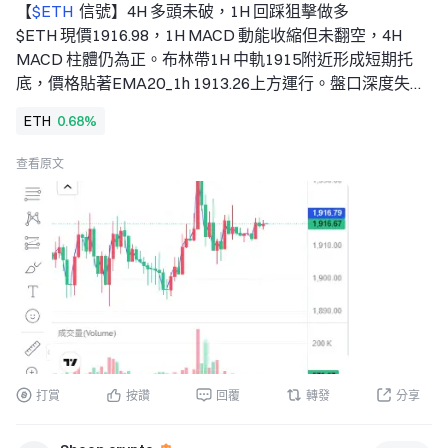
【
$ETH 
 信號】4H 多頭未破，1H 回踩狙擊做多 
$ETH 現價1916.98，1H MACD 動能收縮但未翻空，4H 
MACD 柱體仍為正。布林帶1H 中軌1915附近形成短期托
底，價格貼著EMA20_1h 1913.26上方運行。盤口深度失
衡-24.85%，主動買盤偏弱，但4H K線低點逐步抬高，回踩
ETH
0.68%
量能並未放大。 
🎯方向：做多 
查看原文
⚡入場/掛單：1911.7857 - 1916.9800 
🛑止損：1897.8102 
🚀目標1：1945.7347 
🚀目標2：1960.1121 
🛡️交易管理： 
- 執行策略：到達目標1後減倉50%，並將止損上移至保本
位。若價格跌回入場位，自動離場，保護本金。 
深度邏輯：4H RSI 60.77，多頭動能仍占據主動。1H RSI 
55.42，回落至中值附近並未失控。資金費率0.0016%，槓
桿多頭尚未擁擠。OI 趨勢穩定，價格回踩但未引發持倉量
打賞
按讚
回覆
轉發
分享
大幅撤離，下方接盤力度尚可。短線狙擊點貼近1H EMA50 
1906.75，止損控制在1%以內，盈虧比1.5值得參與。 