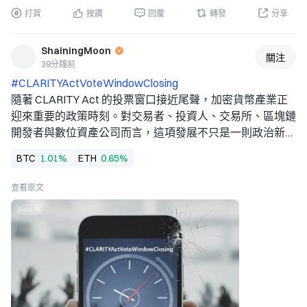
打賞
按讚
回覆
轉發
分享
ShainingMoon
關注
39分鐘前
#CLARITYActVoteWindowClosing 
隨著 CLARITY Act 的投票窗口接近尾聲，加密貨幣產業正
迎來重要的政策時刻。對交易者、投資人、交易所、區塊鏈
開發者與數位資產公司而言，這項發展不只是一則政治新
聞。它代表著可能朝向為這個多年來在不確定性下運作的產
BTC
1.01%
ETH
0.65%
業建立更明確規則邁進一步。 
監管明確性已成為數位資產發展過程中最重要的主題之一。
查看原文
當投資人收到政府可能如何對待數位資產、交易所、去中心
化網路、穩定幣、代幣化資產與區塊鏈企業的更強烈訊號
時，加密貨幣市場可能迅速變動。因此，CLARITY Act 之
所以受到高度關注，是因為其進展可能影響市場對美國數位
資產市場未來結構的預期。 
加密貨幣產業一直面臨的最大問題之一，是不確定不同類型
的數位資產與活動應由哪些機構監管。市場參與者希望了解