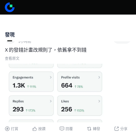
發現
0xkunn
關注
1小時前
X 的發錢計畫改規則了，依舊拿不到錢
查看原文
打賞
按讚
回覆
轉發
分享