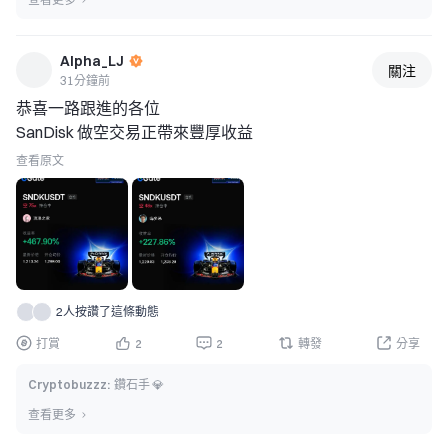
格不同，特別是在中國大陸市場休市時。交易者應該注意自
己買入或賣出的數量，以及何時退出交易。 
總而言之，Gate 的全新合約股票專區是一項改變。它讓人
Alpha_LJ
關注
們可以使用 USDT 交易 10 檔 A 股股票，而不需要帳戶。
31分鐘前
YJTECH、LONGSYS、DSBJ 以及另外 7 家公
恭喜一路跟進的各位 
SanDisk 做空交易正帶來豐厚收益
查看原文
2人按讚了這條動態
打賞
2
2
轉發
分享
Cryptobuzzz
:
鑽石手 💎
查看更多