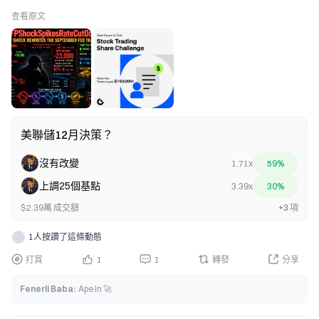
學家預測區間的最低值。 
查看原文
在先前數據遭到下修後，這項疲弱表現變得更加顯著。5 月
就業人數從增加 129,000 人下修至增加 63,000 人，而 6 月
則從增加 57,000 人下修至僅增加 20,000 人。5 月和 6 月的
修正合計從先前估計中刪除了 103,000 個職位。 
連續三個月的就業動能減弱，如今提出了一個更大的問題：
美國勞動市場是否正以快於政策制定者預期的速度失去動
能？ 
美聯儲12月決策？
市場在幾分鐘內重新定價 
各市場的反應立即出現。 
沒有改變
1.71x
59%
非農就業報告公布後： 
上調25個基點
3.39x
30%
• Nasdaq 開盤上漲 0.77% 
$2.39萬 成交額
+3 項
• S&P 500 開盤上漲 0.33% 
• Dow Jones 開盤上漲 0.10% 
1人按讚了這條動態
• DXY 下跌近 30 點至 99.67 
打賞
1
1
轉發
分享
• 現貨黃金上漲約 40 美元至 4,351.43 美元 
• 2 年期美國國債殖利率下降 8 個基點至 4.16% 
Fenerli Baba
:
Ape In 🚀
• 10 年期美國國債殖利率下降 6 個基點至 4.62% 
市場傳達的訊息很直接：就業疲弱降低了立即再次升息的壓