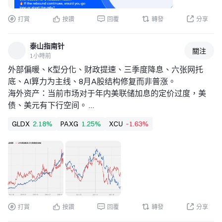
打賞
按讚
回覆
轉發
分享
泰山指南针
關注
1小時前
外部偏暖、K型分化、财政提速、三季度降息、六张网托
底、AI算力为主线、8月A股结构修复而非普涨。  
海外资产：当前市场对于年内美联储加息的定价过度，美
债、美元有下行空间。 
 • 7月FOMC维持利率不变。美联储年内政策决策将取决于
GLDX
2.18%
PAXG
1.25%
XCU
-1.63%
宏观数据的走势。当前市场对年内美联储的货币政策预期过
紧，后续预计将有所回落。 
战术层面，美债收益率 有一定下行空间。  
• 7月中旬以来科技股普遍性下跌，下跌诱因是市场重新定
价科技股的信用风险。 大宗商品：黄金或仍有调整压力。 
 • 黄金当前逆风因素集中出现，短期仍或有调整压力。 • AI
产业推动下，全球制造业PMI偏强。铜在此宏观环境下预计
打賞
按讚
回覆
轉發
分享
将震荡上行 