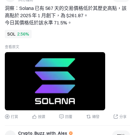
對投資人而言，關鍵問題在於 NFP 疲弱是否代表暫時性放
洞察：Solana 已有 567 天的交易價格低於其歷史高點，該
緩，或是美國勞動市場更廣泛惡化的開始。 
高點於 2025 年 1 月創下，為 $261.87。 
 市場影響 
今日其價格低於該水準 71.5%。
利率預期的變化可能影響多種資產類別： 
• 美國美元：較低的利率預期可能對美元造成壓力。 
SOL
2.56%
• 美國國債殖利率：對貨幣寬鬆的預期可能推動殖利率下
降。 
查看原文
• 黃金：殖利率下降和美元走弱可能支持黃金需求。 
• 股票：較低的借貸成本可能為風險資產提供支撐。 
• 加密貨幣：比特幣和其他數位資產可能對流動性增加及貨
幣寬鬆預期升溫做出正面反應，但波動性仍然很高。 
 接下來投資人應關注什麼 
市場現在將聚焦於即將公布的通膨數據、失業數據、薪資增
長、消費支出，以及聯準會官員的發言。這些指標將有助
打賞
按讚
回覆
轉發
分享
Crypto_Buzz_with_Alex