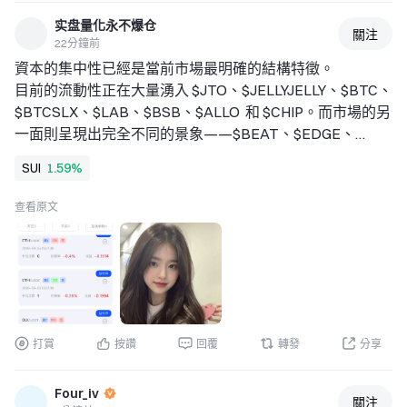
实盘量化永不爆仓
關注
22分鐘前
資本的集中性已經是當前市場最明確的結構特徵。 
目前的流動性正在大量湧入 $JTO、$JELLYJELLY、$BTC、
$BTCSLX、$LAB、$BSB、$ALLO  和 $CHIP。而市場的另
一面則呈現出完全不同的景象——$BEAT、$EDGE、
$COAI、$TRUMP、$RAVE、$SPACE、$SOPH、$IP、
SUI
1.59%
$AVNT、$ZAMA、$OFC、$PIEVERSE、$VIRTUAL、
$ACU、$H  和 $MEGA  等標的正在明顯失去動能。📉 
查看原文
我當前的重點觀察名單包括 $MEME、$EDEN、$HUMA、
$ZKP  和 $METIS，這幾個正在等待進一步的訊號確認。👀 
從全局來看，市場結構非常清晰：$BTC  仍然是推動整個市
場流動性的核心引擎，$ETH  以穩定且耐心的節奏在累積，
$SOL  依然是表現最強的高貝塔 Layer 1 之一。$TAO  和 
$WLD  正在借助 AI 敘事獲得真實動能支持，$HYPE  是當
打賞
按讚
回覆
轉發
分享
前衡量風險偏好最直接的即時指標，而 $DOGE  和 $ZEC  則
持續反映著散戶情緒的溫度。📊 
Four_iv
這個週期反覆驗證了一個規律：最大的機會往往出現在一切
關注