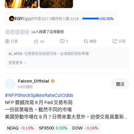
EGY
Egypt
市值:
$
27.3萬
持有人數:
1216
100.00
%
14人按讚了這條動態
打賞
14
7
轉發
分享
Al_5FEE
:
它將發射並抵達月球，必須做好發射準備
查看更多
Falcon_Official
關注
59分鐘前
#NFPShockSpikesRateCutOdds 
NFP 震撼改寫 9 月 Fed 交易布局 
一份就業報告，截然不同的市場 
美國勞動市場在 8 月 7 日帶來重大意外，迫使交易員重新思
考聯準會在 9 月再次升息的可能性。7 月非農就業人數減少 
NDAQ
-0.10%
SPX500
0.33%
DOW
-3.16%
23,000 人，遠低於市場預期的增加 80,000 人，也低於經濟