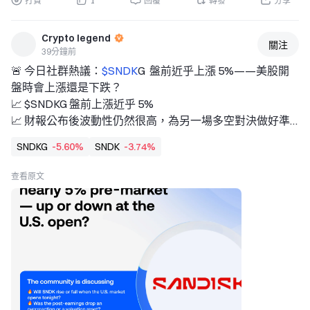
打賞
1
回覆
轉發
分享
次暴露於 63,000 美元。 
• 63,000 美元仍是重要的結構性支撐。在此下方，61,000 美
Crypto legend
元的區間低點支撐將成為主要下行水準。 
關注
39分鐘前
更大的圖景： 
🚨 今日社群熱議：
$SNDK
G  盤前近乎上漲 5%——美股開
Bitcoin 過去幾個交易時段一直從 6.2 萬美元至$63K 區域復
盤時會上漲還是下跌？ 
甦，目前正接近當前區間的上半部。 
📈 $SNDKG 盤前上漲近乎 5% 
我們注意到
📈 財報公布後波動性仍然很高，為另一場多空對決做好準
備 
SNDKG
-5.60%
SNDK
-3.74%
大家都在討論： 
🔥 SNDK 在美股開盤時會上漲還是下跌？ 
查看原文
🔥 財報公布後的下跌是反應過度，還是估值重置？ 
🔥 如果反彈持續，你會做多還是做空這波上漲？ 
🎁 加入討論 
🎁 每日參與者可贏得 1,000U 期貨倉位抵用券！ 
👉 加入 Gate 熱門聊天社群👇 
https://gate.onelink.me/Hls0/group?
chatroom=group&ref=VVhBVA9a&ref_type=105