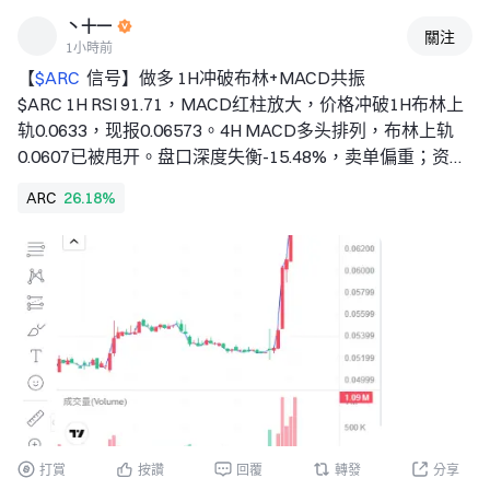
 一、国内利率：震荡偏多。 
丶十一
 • 货币短期收敛，但不具有持续收紧的基础，央行的态度偏
關注
1小時前
呵护。 • 政治局会议指出适时调整货币政策工具，后续关注
【
$ARC 
 信号】做多 1H冲破布林+MACD共振 
总量宽松政策落地节奏。 
$ARC 1H RSI 91.71，MACD红柱放大，价格冲破1H布林上
 二、AH股市：综合考虑国内外环境、权益市场定位、市场
轨0.0633，现报0.06573。4H MACD多头排列，布林上轨
估值等宏观因素，对权益市场维持战略性看好。 
0.0607已被甩开。盘口深度失衡-15.48%，卖单偏重；资金
 • 中长期估值处于中性水平，盈利增速随PPI修复，有助于
费率0.1014%，多头持仓成本上行。OI持平，量能未显著萎
中期向好行情延续。短期内，情绪指标跌至冰点，继续下跌
ARC
26.18%
缩，短线抛压被快速消化。 
空间有限，当前可能是较好的买点。 
🎯方向：做多 
 • 风格： 
⚡入场/挂单：0.0655328 - 0.0657300 
1）大小盘：宏观环境未有显著变化，大小盘均衡配置。 
🛑止损：0.0624435 
2）成长价值：科技制造板块营收与盈利增速在主要行业中
🚀目标1：0.0706597 
显著领先且仍在上行，中期看好成长风格。 
🚀目标2：0.0731246 
3 ）看好红利与自由现金流，自由现金流中长期收益风
🛡️交易管理：- 到达目标1后减仓50%，止损上移至保本位。
若价格跌回入场位，自动离场。 
深度逻辑：1H与4H MACD共振向上，价格贴布林上轨运
行，超买状态下买盘仍主动。盈亏比1.5，止损距离约5%，
热币波动下可博弈。资金费率偏高，若费率冲高回落需警惕
打賞
按讚
回覆
轉發
分享