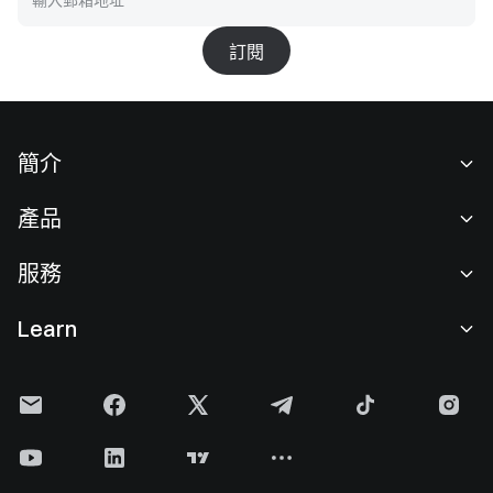
訂閱
簡介
關於我們
產品
職業機會
C2C
服務
新聞中心
閃兑與大宗交易
VIP 權益
F1 紅牛車隊官方贊助商
Learn
現貨交易
機構服務
用戶協議
學院
槓桿交易
建議反饋
風險警示
Gate 快訊
理財中心
公告列表
隱私政策
Gate Blog
ETF
費率標準
Cookie 政策
加密貨幣百科
合約