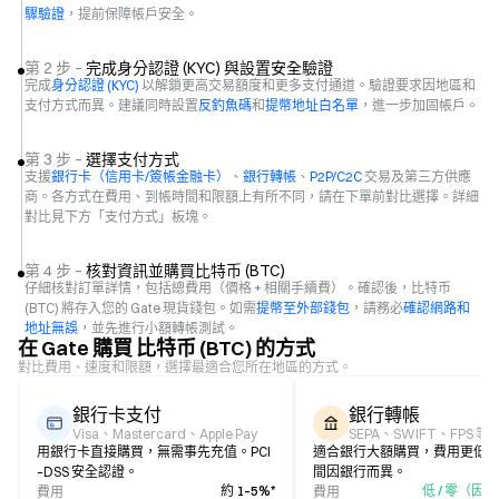
驟驗證
，提前保障帳戶安全。
第 2 步 –
完成身分認證 (KYC) 與設置安全驗證
完成
身分認證 (KYC)
以解鎖更高交易額度和更多支付通道。驗證要求因地區和
支付方式而異。建議同時設置
反釣魚碼
和
提幣地址白名單
，進一步加固帳戶。
第 3 步 –
選擇支付方式
支援
銀行卡（信用卡/簽帳金融卡）
、
銀行轉帳
、
P2P/C2C
交易及第三方供應
商。各方式在費用、到帳時間和限額上有所不同，請在下單前對比選擇。詳細
對比見下方「支付方式」板塊。
第 4 步 –
核對資訊並購買比特币 (BTC)
仔細核對訂單詳情，包括總費用（價格 + 相關手續費）。確認後，比特币
(BTC) 將存入您的 Gate 現貨錢包。如需
提幣至外部錢包
，請務必
確認網路和
地址無誤
，並先進行小額轉帳測試。
在 Gate 購買 比特币 (BTC) 的方式
對比費用、速度和限額，選擇最適合您所在地區的方式。
銀行卡支付
銀行轉帳
Visa、Mastercard、Apple Pay
SEPA、SWIFT、FPS 等
用銀行卡直接購買，無需事先充值。PCI
適合銀行大額購買，費用更低
–DSS 安全認證。
間因銀行而異。
約 1–5%*
低 / 零（因
費用
費用