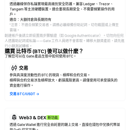
透過離線保存私鑰實現最高級別安全防護。兼容 Ledger、Trezor、
Tangem 等主流硬體裝置。適合重視長期安全、不需要頻繁操作的用
戶。
適合：大額持倉與長期持有
*
注意：不適合頻繁交易者。請務必離線備份助記詞，切勿截圖或上傳至
雲端。
創建帳戶後請立即設置兩步驟驗證（如 Google Authenticator）。切勿向任何
人透露助記詞或私鑰——Gate 工作人員絕不會索取。轉移大額資產前，請先進
行小額測試轉帳。
購買 比特币 (BTC) 後可以做什麽？
了解您可以在 Gate 產品生態中如何使用 BTC。
交易
參與具深度流動性的 BTC 的現貨、槓桿和合約交易。
槓桿與合約交易涉及槓桿放大，虧損風險更高。請僅使用可承受損失的
資金進行操作。
交易 BTC/USDT →
Web3 & DEX
新功能
透過 Gate Wallet 進行完全自託管的鏈上交易，直接在錢包中兌換代幣並
與 DeFi 協定互動。