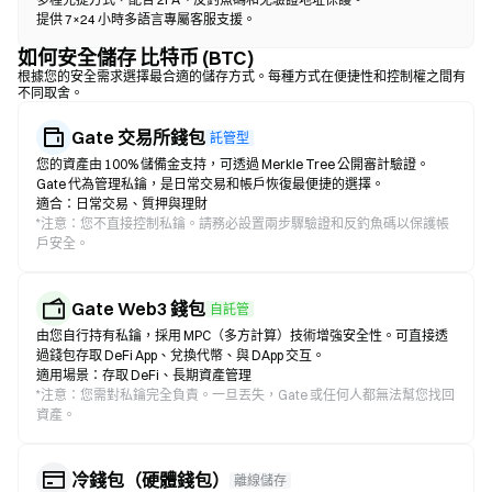
提供 7×24 小時多語言專屬客服支援。
如何安全儲存 比特币 (BTC)
根據您的安全需求選擇最合適的儲存方式。每種方式在便捷性和控制權之間有
不同取舍。
Gate 交易所錢包
託管型
您的資產由 100% 儲備金支持，可透過 Merkle Tree 公開審計驗證。
Gate 代為管理私鑰，是日常交易和帳戶恢復最便捷的選擇。
適合：日常交易、質押與理財
*
注意：您不直接控制私鑰。請務必設置兩步驟驗證和反釣魚碼以保護帳
戶安全。
Gate Web3 錢包
自託管
由您自行持有私鑰，採用 MPC（多方計算）技術增強安全性。可直接透
過錢包存取 DeFi App、兌換代幣、與 DApp 交互。
適用場景：存取 DeFi、長期資產管理
*
注意：您需對私鑰完全負責。一旦丟失，Gate 或任何人都無法幫您找回
資產。
冷錢包（硬體錢包）
離線儲存