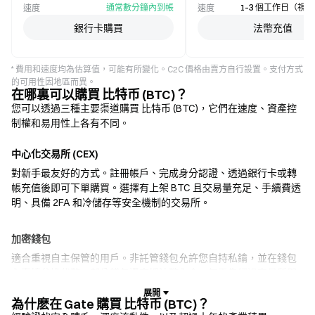
通常數分鐘內到帳
1–3 個工作日（視
速度
速度
銀行卡購買
法幣充值
* 費用和速度均為估算值，可能有所變化。C2C 價格由賣方自行設置。支付方式
的可用性因地區而異。
在哪裏可以購買 比特币 (BTC)？
您可以透過三種主要渠道購買 比特币 (BTC)，它們在速度、資產控
制權和易用性上各有不同。
中心化交易所 (CEX)
對新手最友好的方式。註冊帳戶、完成身分認證、透過銀行卡或轉
帳充值後即可下單購買。選擇有上架 BTC 且交易量充足、手續費透
明、具備 2FA 和冷儲存等安全機制的交易所。
加密錢包
適合重視自主保管的用戶。非託管錢包允許您自持私鑰，並在錢包
內直接兌換代幣。部分錢包還支援法幣入金，無需先經過交易所即
可使用信用卡購買 BTC。務必備份助記詞，並在確認任何交易前核
實合約地址。
為什麽在 Gate 購買 比特币 (BTC)？