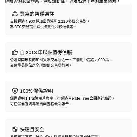
經驗證的安全體系、深度流動性，以及超過十年的產業積累。
去中心化交易所 (DEX)
豐富的幣種選擇
無需中間方的點對點交易。DEX 透過智能合約在鏈上執行兌換，無
支援超過 4,900 種加密貨幣和 2,220 多個交易對。
需註冊或身分認證。連接兼容錢包，選擇代幣對，設置滑點容差後
為 BTC 交易提供深度流動性和較低價差。
確認兌換即可。請注意交易需支付 Gas 費，且因流動性差異，價格
可能與中心化市場有所不同。大部分 DEX 活動發生在以太坊、BNB
Chain、Polygon 等 EVM 兼容鏈上。
自 2013 年以來值得信賴
營運時間最長的加密貨幣交易所之一，註冊用戶超過 2,000 萬。
交易量長期位居全球頭部交易所行列。
100% 儲備證明
儲備證明 1:1 保障用戶資產，可透過 Merkle Tree 公開審計驗證。
可在儲備證明專屬頁面查看最新報告。
快速且安全
多種充提方式，配合 2FA、反釣魚碼和免驗證地址保護。