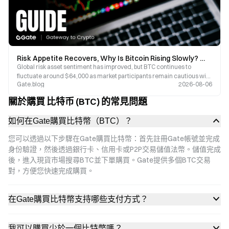
Risk Appetite Recovers, Why Is Bitcoin Rising Slowly? What Are Long-Term Investors Watching?
Global risk asset sentiment has improved, but BTC continues to
fluctuate around $64,000 as market participants remain cautious with
Gate.blog
2026-08-06
their capital.
關於購買 比特币 (BTC) 的常見問題
如何在Gate購買比特幣（BTC）？
您可以透過以下步驟在Gate購買比特幣：首先註冊Gate帳號並完成
身份驗證，然後透過銀行卡、信用卡或P2P交易儲值法幣。儲值完成
後，進入現貨市場搜尋BTC並下單購買。Gate提供多個BTC交易
對，方便您快速完成購買。
在Gate購買比特幣支持哪些支付方式？
我可以購買少於一個比特幣嗎？