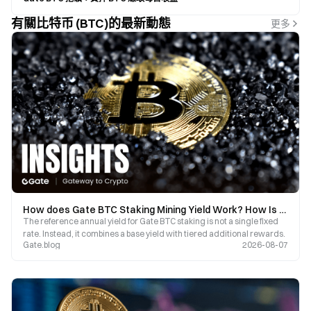
有關比特币 (BTC)的最新動態
更多
How does Gate BTC Staking Mining Yield Work? How Is the Reference Annualized Rate of 2.67% Calculated?
The reference annual yield for Gate BTC staking is not a single fixed
rate. Instead, it combines a base yield with tiered additional rewards.
Gate.blog
2026-08-07