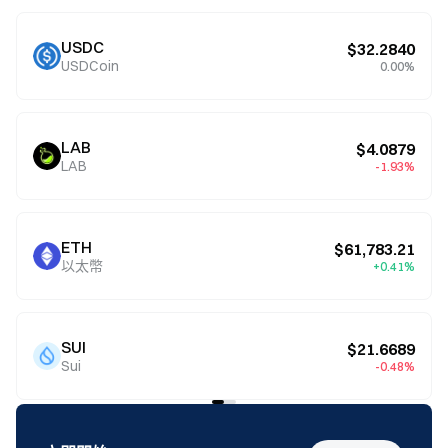
USDC
$32.2840
USDCoin
0.00%
LAB
$4.0879
LAB
-1.93%
ETH
$61,783.21
以太幣
+0.41%
SUI
$21.6689
Sui
-0.48%