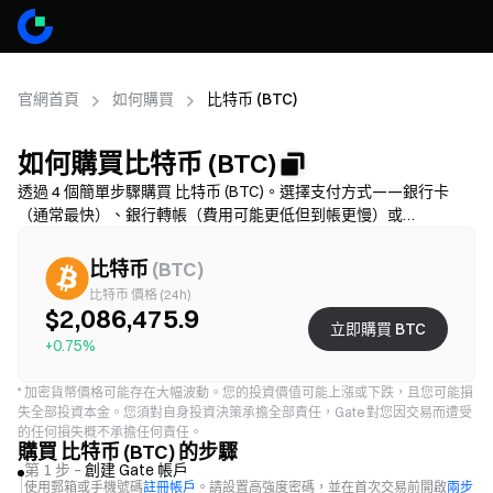
官網首頁
如何購買
比特币 (BTC)
如何購買比特币 (BTC)
透過 4 個簡單步驟購買 比特币 (BTC)。選擇支付方式——銀行卡
（通常最快）、銀行轉帳（費用可能更低但到帳更慢）或
P2P/C2C（選擇更多但詐騙風險更高）——核對總費用（供應商手
續費 + 價差），需完成 KYC，並開啟 2FA 保護帳戶。可用性、限
比特币
(
BTC
)
額、費用和到帳時間因地區和供應商而異。
比特币 價格 (24h)
$2,086,475.9
立即購買 BTC
+0.75%
*
加密貨幣價格可能存在大幅波動。您的投資價值可能上漲或下跌，且您可能損
失全部投資本金。您須對自身投資決策承擔全部責任，Gate 對您因交易而遭受
的任何損失概不承擔任何責任。
購買 比特币 (BTC) 的步驟
第 1 步 –
創建 Gate 帳戶
使用郵箱或手機號碼
註冊帳戶
。請設置高強度密碼，並在首次交易前開啟
兩步