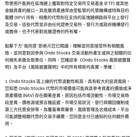
幣使用戶能夠在區塊鏈上獲取對特定交易所交易基金 (ETF) 或其他
交易
金融資產的敞口。其底層資產通常由受監管的托管機構或特殊目的
是否可上鏈
載體 (SPV) 持有，相應的代幣則在支持的區塊鏈網路與平台上發行
去中心化，支持鏈上轉移
及交易。這些代幣並非由任何證券交易所、發行方或政府機構發行
或擔保，也不代表對底層證券的所有權。
傳統股票
點擊下方“我同意”即表示您已閱讀、理解並同意接受所有相關風
險，並同意對因參與 Ondo Stocks 交易活動所產生或與之相關的任
交易時間
何損失承擔全部責任。同時，您確認本《Ondo Stocks 風險披露聲
僅在交易時間（非週末、節假日時間）
是否可分割
明》及平台《風險披露聲明》中的所有條款均真實、準確：
須按照整數股購買
交易門檻
1. Ondo Stocks 區上線的代幣波動性較高，具有較大的投資風險。
門檻較高，需要開設證券帳戶，受限於國家、KYC 等
您知悉 Ondo Stocks 代幣的市場價值可能與其參考資產的價值或淨
是否可上鏈
資產價值 (NAV) 存在顯著差異，原因包括市場流動性、市場交易時
中心化，傳統券商托管
段差異、價格源或預言機延遲、市場交易狀況、發行與贖回機制或
第三方托管安排等。為覆蓋專案審查、風險管理及合規成本，平台
可能調整相關代幣的交易手續費，您同意支付已通知的任何額外費
用。
在 Gate 交易股票代幣