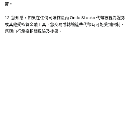
全球可訪問，無受限
幣。
12. 您知悉，如果在任何司法轄區內 Ondo Stocks 代幣被視為證券
或其他受監管金融工具，您交易或轉讓這些代幣時可能受到限制，
如何在 Gate 交易股票代幣
您應自行承擔相關風險及後果。
1
創建並驗證您的帳戶
在 Gate 上註冊並完成任何所需的身分驗證 (KYC)，以解鎖交易
功能。
立即註冊 >
2
充值自助加速
將加密貨幣（例如 USDT 或其他穩定幣）轉入您的 Gate 錢
包。USDT 是股票代幣交易中使用的主要貨幣，因此請確保您
有餘額。
3
選擇交易標的與交易方式
在此頁面，查詢您期望交易的資產標的與交易方式，我們目前
支援多家知名企業的股票代幣，您可以選擇現貨交易、合約交
易以及 Alpha 交易等方式進行交易