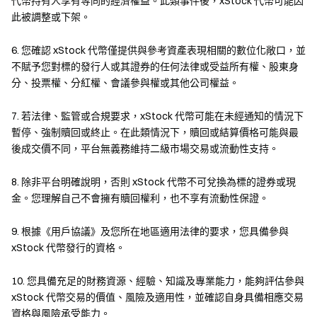
代幣持有人享有等同的經濟權益。此類事件後，xStock 代幣可能因
股票代幣 (Tokenized Stocks)
是將真實股票或 ETF 的價格映射到
此被調整或下架。
區塊鏈上的代幣。它們與真實股票價格保持掛鈎，用戶可以像交易
加密貨幣一樣，7×24 小時不間斷地買賣。在 Gate，我們為您提供
6. 您確認 xStock 代幣僅提供與參考資產表現相關的數位化敞口，並
Ondo stocks 和 xStocks 兩種代幣化股票。透過 Gate，你不僅能
不賦予您對標的發行人或其證券的任何法律或受益所有權、股東身
投資全球股票，更能體驗傳統金融與加密世界融合的全新方式。
分、投票權、分紅權、會議參與權或其他公司權益。
7. 若法律、監管或合規要求，xStock 代幣可能在未經通知的情況下
股票代幣有哪些優勢？
暫停、強制贖回或終止。在此類情況下，贖回或結算價格可能與最
後成交價不同，平台無義務維持二級市場交易或流動性支持。
8. 除非平台明確說明，否則 xStock 代幣不可兌換為標的證券或現
金。您理解自己不會擁有贖回權利，也不享有流動性保證。
全額抵押，跨鏈兼容
9. 根據《用戶協議》及您所在地區適用法律的要求，您具備參與
xStock 代幣發行的資格。
10. 您具備充足的財務資源、經驗、知識及專業能力，能夠評估參與
xStock 代幣交易的價值、風險及適用性，並確認自身具備相應交易
資格與風險承受能力。