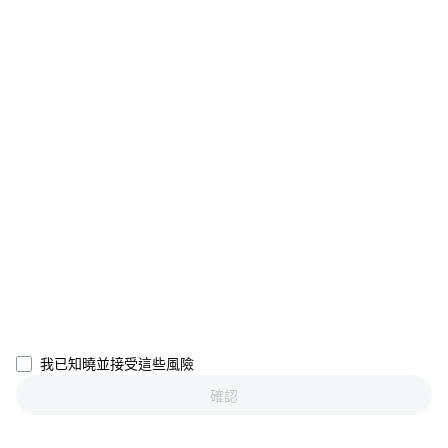
簡介
關於我們
產品
職業機會
C2C
服務
新聞中心
閃兑與大宗交易
VIP 權益
F1 紅牛車隊官方贊助商
Learn
現貨交易
機構服務
用戶協議
學院
槓桿交易
建議反饋
風險警示
Gate 快訊
理財中心
公告列表
隱私政策
Gate Blog
ETF
費率標準
Cookie 政策
加密貨幣百科
合約
幫助中心
媒體工具包
Gate 研究院
CFD 合約
繁體中文
USD
上幣申請
儲備金
比特幣減半
股票
我已知曉並接受這些風險
智能合約安全
牌照
以太坊 (ETH) 升級
Alpha
確認
開發者中心（API）
Gate App
安全方案
Copyright © 2013-2026.
下載
大數据
Gate Pay
All Right Reserved.
4500萬
交易者的信賴首選
官方驗證渠道
GateToken (GT)