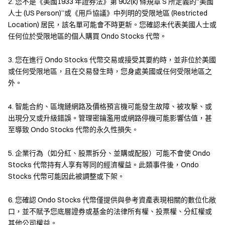
2. 您不是《美國1933 年證券法》第 902(k) 條規章 S 所定義的“美國
Gate 提供多種交易方式，讓您可以像交易加密資產一樣，輕鬆參
人士 (US Person)”或《用戶協議》中列明的受限地區 (Restricted
與傳統股票市場。無論你是希望長期持有、短線槓桿操作，還是在
Location) 居民，該名單可能會不時更新。您確認未代表美國人士或
鏈上構建 DeFi 策略，在Gate 都能滿足您的需求
任何位於受限地區的個人購買 Ondo Stocks 代幣。
3. 您在進行 Ondo Stocks 代幣交易或接受其要約時，並非位於美國
或任何受限地區，且在交易發生時，您身處美國或任何受限地區之
外。
4. 智能合約、區塊鏈網路及價格預言機可能發生故障、被攻擊、或
出現分叉或升級錯誤。管理密鑰濫用或網路停機可能影響估值，甚
至導致 Ondo Stocks 代幣的永久性損失。
現貨交易
全球 24/7 交易，無休市
5. 企業行為（如分紅、股票拆分、並購或配股）可能不會使 Ondo
1:1 掛鈎真實股票，可長期持有
Stocks 代幣持有人享有等同的經濟權益。此類事件後，Ondo
低門檻投資價值股票
Stocks 代幣可能因此被調整或下架。
6. 您確認 Ondo Stocks 代幣僅提供與參考資產表現相關的數位化敞
口，並不賦予您底層證券或基金的法律所有權、投票權、分紅權或
其他公司權益。