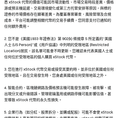
悉 xStock 代幣的價值可能因市場流動性、市場交易時段差異、價格
源或預言機延遲、交易環境變化或第三方托管安排等原因，與標的
低門檻、跨國界、全天候，隨時隨地參與股票市場
證券的市場價格存在顯著差異。為覆蓋專案審查、風險管理及合規
成本，平台可能調整相關代幣的交易手續費，您同意支付已通知的
任何額外費用。
Futures Stocks New Token Airdrop Phase 12: Register to Claim 5 USDT, Up to 240 USDT Per Person
2. 您不是《美國1933 年證券法》第 902(k) 條規章 S 所定義的“美國
人士 (US Person)”或《用戶協議》中列明的受限地區 (Restricted
Location)居民，該名單可能會不時更新。您確認未代表美國人士或
什麼是股票代幣？
任何位於受限地區的個人購買 xStock 代幣。
3. 您在進行 xStock 代幣交易或接受其要約時，並非位於美國或任何
受限地區，且在交易發生時，您身處美國或任何受限地區之外。
4. 智能合約、區塊鏈網路及價格預言機可能發生故障、被攻擊、或
出現分叉或升級錯誤。管理密鑰濫用或網路停機可能影響估值，甚
至導致 xStock 代幣的永久性損失。
5. 企業行為（如分紅、股票拆分、並購或配股）可能不會使 xStock