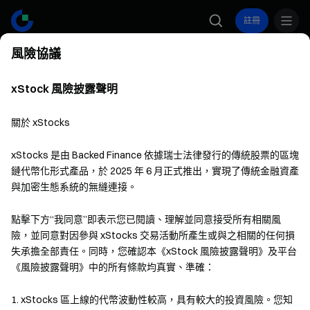
註冊
風險協議
您似乎正在從美國地區訪問我們的網站。請切換到美國網站以使
用您所在地區支援的產品。
xStock 風險披露聲明
切換站點
關於 xStocks
首頁
股票代幣
xStocks 是由 Backed Finance 依據瑞士法律發行的傳統股票的區塊
鏈代幣化形式產品，於 2025 年 6 月正式推出，實現了傳統金融資產
與加密生態系統的無縫連接。
點擊下方“我同意”即表示您已閱讀、理解並同意接受所有相關風
險，並同意對因參與 xStocks 交易活動所產生或與之相關的任何損
失承擔全部責任。同時，您確認本《xStock 風險披露聲明》及平台
《風險披露聲明》中的所有條款均真實、準確：
1. xStocks 區上線的代幣波動性較高，具有較大的投資風險。您知
股票代幣·全球投資新方式