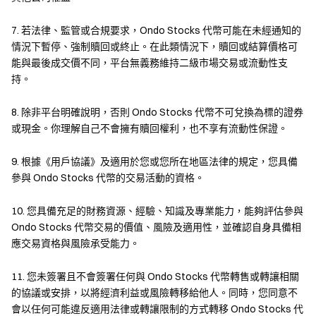
7. 若法律、監管或合規要求，Ondo Stocks 代幣可能在未經通知的
情況下暫停、強制贖回或終止。在此類情況下，贖回或結算價格可
能與最後成交價不同，平台無義務維持二級市場交易或流動性支
合約交易
持。
高倍槓桿，放大資金
雙邊買入，支援做空
8. 除非平台明確說明，否則 Ondo Stocks 代幣不可兌換為標的證券
無需交割，快速結算
或現金。你理解自己不會擁有贖回權利，也不享有流動性保證。
9. 根據《用戶協議》及適用於您或您所在地區法律的規定，您具備
參與 Ondo Stocks 代幣的交易活動的資格。
10. 您具備充足的財務資源、經驗、知識及專業能力，能夠評估參與
Ondo Stocks 代幣交易的價值、風險及適用性，並確認自身具備相
應交易資格與風險承受能力。
Alpha交易
11. 您未簽署且不會簽署任何與 Ondo Stocks 代幣轉售或轉讓相關
鏈上交易，DeFi 生態整合
的協議或安排，以將經濟利益或風險轉移給他人。同時，您同意不
去中心化，自托管資產
會以任何可能違反適用法律或轉讓限制的方式轉移 Ondo Stocks 代