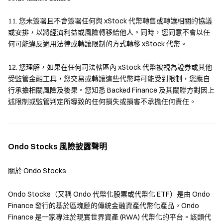
DeFi 生態整合，復合收益
11. 您未簽署且不會簽署任何與 xStock 代幣轉售或轉讓相關的協議
或安排，以將經濟利益或風險轉移給他人。同時，您同意不會以任
何可能違反適用法律或轉讓限制的方式轉移 xStock 代幣。
12. 您理解，如果在任何司法轄區內 xStock 代幣被視為證券或其他
受監管金融工具，您交易或轉讓這些代幣時可能受到限制，您應自
行承擔相關風險及後果。您知悉 Backed Finance 及其關聯方對因上
首創現貨 + 合約一站式體驗
述限制或監管判定所導致的任何損失或損害不承擔任何責任。
股票代幣
Ondo Stocks 風險披露聲明
關於 Ondo Stocks
交易時間
24/7 全天候交易
是否可分割
Ondo Stocks（又稱 Ondo 代幣化股票或代幣化 ETF）是由 Ondo
支持碎片化股票交易
Finance 發行的基於區塊鏈的傳統金融資產代幣化產品。Ondo
交易門檻
Finance 是一家專注於現實世界資產 (RWA) 代幣化的平台。該類代
低門檻，無需證券帳戶，可以使用穩定幣 USDT