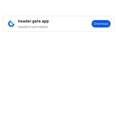
header.gate.app
Download
header.trust.traders
簡介
關於我們
產品
職業機會
C2C
服務
新聞中心
閃兑與大宗交易
VIP 權益
F1 紅牛車隊官方贊助商