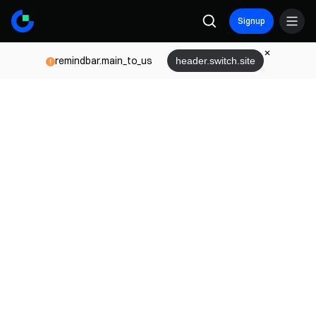
Signup
remindbar.main_to_us
header.switch.site