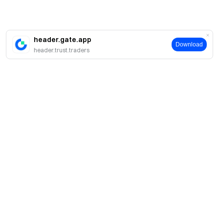
header.gate.app
Download
header.trust.traders
簡介
關於我們
產品
職業機會
C2C
服務
新聞中心
閃兑與大宗交易
VIP 權益
F1 紅牛車隊官方贊助商