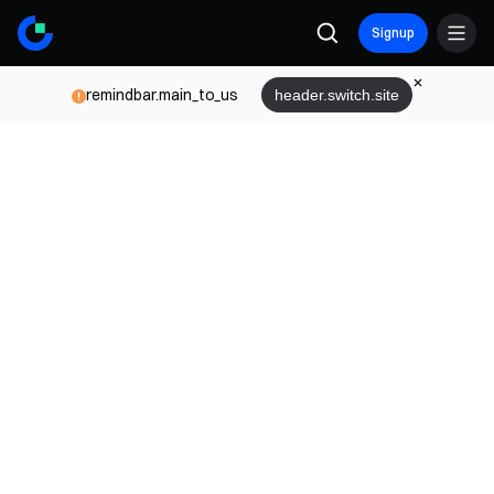
Signup
remindbar.main_to_us
header.switch.site