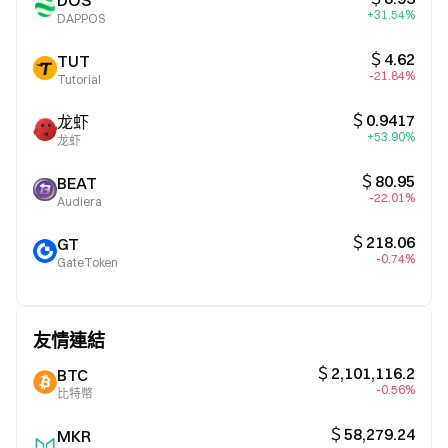
DOS
+31.54%
DAPPOS
＄4.62
TUT
-21.84%
Tutorial
＄0.9417
龙虾
+53.90%
龙虾
＄80.95
BEAT
-22.01%
Audiera
＄218.06
GT
-0.74%
GateToken
友情連結
＄2,101,116.2
BTC
-0.56%
比特幣
＄58,279.24
MKR