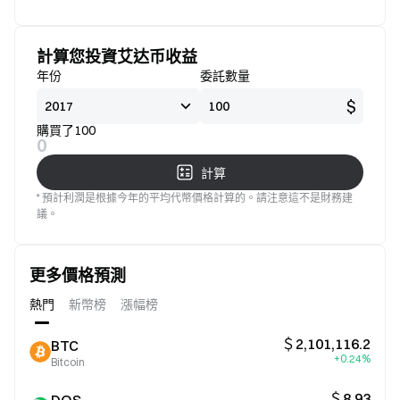
標準
意
計算您投資艾达币收益
年份
委託數量
$
購買了100
0
計算
* 預計利潤是根據今年的平均代幣價格計算的。請注意這不是財務建
議。
更多價格預測
熱門
新幣榜
漲幅榜
＄2,101,116.2
BTC
+0.24%
Bitcoin
＄8.93