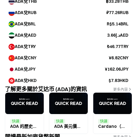
ADA兌THB
฿33.28THB
ADA兌RUB
₽77.26RUB
ADA兌BRL
R$5.14BRL
ADA兌AED
د.إ3.66AED
ADA兌TRY
₺46.77TRY
ADA兌CNY
¥6.82CNY
ADA兌JPY
¥162.06JPY
ADA兌HKD
$7.83HKD
了解更多關於艾达币 (ADA)的資訊
更多內容
快讀
快讀
快讀
ADA 的歷史最高價
ADA 美元價格趨勢
Cardano（ADA）的最新發展
閱讀最新加密貨幣新聞