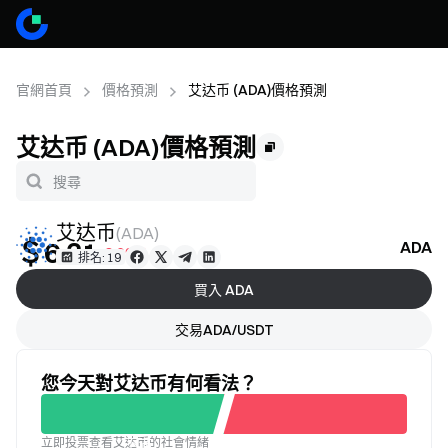
官網首頁
價格預測
艾达币 (ADA)價格預測
艾达币 (ADA)價格預測
艾达币
(
ADA
)
＄6.31
ADA
-0.69%
排名: 19
買入 ADA
交易ADA/USDT
您今天對艾达币有何看法？
立即投票查看艾达币的社會情緒
不滿