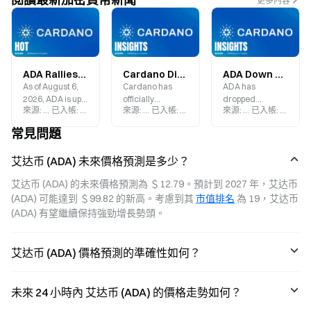
更多內容
ADA Rallies Against the Trend, Up Over 10%: How Cardano Governance Upgrades Are Reshaping the L1 Narrative?
Cardano Dijkstra Upgrade Explained: How Nested Transactions, Linear Leios, and Peras Are Reinventing ADA’s Competitive Edge
ADA Down 96% from All-Time High: Is the Market Entering a New Accumulation Phase?
As of August 6,
Cardano has
ADA has
2026, ADA is up
officially
dropped
來源
:
Gate.blog
已入帳
:
2026-08-06
來源
:
Gate.blog
已入帳
:
2026-08-03
來源
:
Gate.blog
已入帳
:
2026-0
18.53% over the
launched its
approximately
past 7 days. With
Dijkstra upgrade
96% from its all-
常見問題
the Van Rossem
roadmap, with
time high of
hard fork
nested
$3.09 in
艾达币 (ADA) 未來價格預測是多少？
completed and
transactions and
September 2021,
the Dijkstra era
Linear Leios
and has fallen
艾达币 (ADA) 的未來價格預測為 ＄12.79。預計到 2027 年，艾达币 
under way, how
expected to go
89% from its
(ADA) 可能達到 ＄99.82 的新高。考慮到其 
市值排名
 為 19，艾达币 
is Cardano
live on the
December 2024
governance
mainnet by the
peak. The price
(ADA) 有望繼續保持強勁增長勢頭。
upgrading
end of 2026. ADA
has returned to
driving the price
is currently
the institutional
rebound?
priced at
demand zone
艾达币 (ADA) 價格預測的準確性如何？
$0.18402,
between $0.086
marking an
and $0.15. The
18.53% increase
Van Rossem
未來 24 小時內 艾达币 (ADA) 的價格走勢如何？
over the past
hard fork has