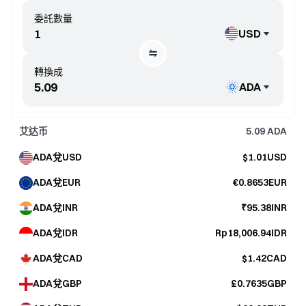
委託數量
USD
轉換成
ADA
艾达币
5.09
ADA
ADA兌USD
$1.01USD
ADA兌EUR
€0.8653EUR
ADA兌INR
₹95.38INR
ADA兌IDR
Rp18,006.94IDR
ADA兌CAD
$1.42CAD
ADA兌GBP
£0.7635GBP