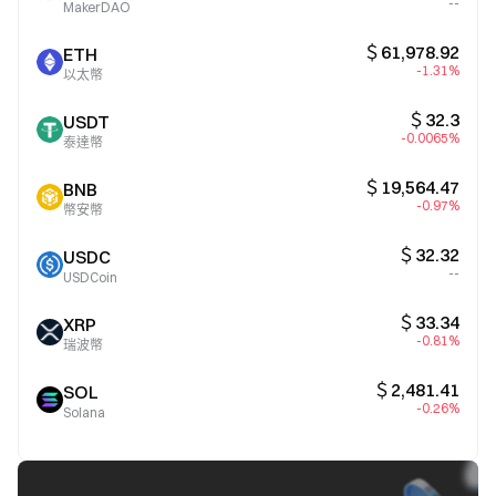
--
MakerDAO
＄61,978.92
ETH
-1.31%
以太幣
＄32.3
USDT
-0.0065%
泰達幣
＄19,564.47
BNB
-0.97%
幣安幣
＄32.32
USDC
--
USDCoin
＄33.34
XRP
-0.81%
瑞波幣
＄2,481.41
SOL
-0.26%
Solana