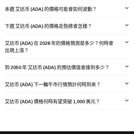
seven days. This
been completed,
article provides
the Leios testnet
本週 艾达币 (ADA) 的價格可能會如何波動？
an in-depth
is live, and over
analysis of how
60% of ADA’s
these three
supply is
下週 艾达币 (ADA) 的價格走勢將會怎樣？
major technical
currently staked.
upgrades will
This article
impact
analyzes
艾达币 (ADA) 在 2026 年的價格預測是多少？何時會
Cardano’s
whether ADA
scalability and
has entered
出現上漲？
ecosyste
到 2050 年 艾达币 (ADA) 的預估價值會達到多少？
艾达币 (ADA) 下一輪牛市行情預計何時到來？
艾达币 (ADA) 價格何時有望突破 1,000 美元？