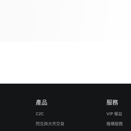
產品
服務
C2C
VIP 權益
閃兑與大宗交易
機構服務