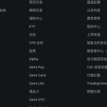
現貨交易
建議反饋
贊助商
槓桿交易
公告列表
理財中心
費率標準
ETF
幫助中心
合約
上幣申請
CFD 合約
智能合約安全
股票
開發者中心（
Alpha
官方驗證渠道
Gate Pay
C2C 商家招
Gate Card
代理計劃
Gate Life
TradingView
禮品卡
跨鏈方案
Gate OTC