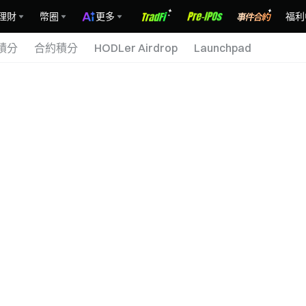
理財
幣圈
更多
福利
 積分
合約積分
HODLer Airdrop
Launchpad