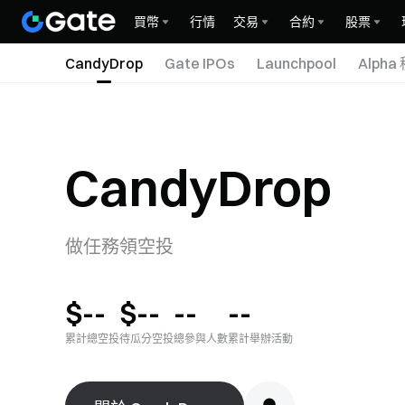
買幣
行情
交易
合約
股票
CandyDrop
Gate IPOs
Launchpool
Alpha
CandyDrop
做任務領空投
$--
$--
--
--
累計總空投
待瓜分空投
總參與人數
累計舉辦活動