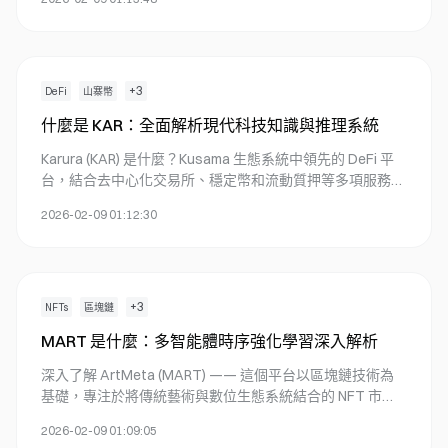
域的創新突破。
+
3
DeFi
山寨幣
什麼是 KAR：全面解析現代科技知識與推理系統
Karura (KAR) 是什麼？Kusama 生態系統中領先的 DeFi 平
台，結合去中心化交易所、穩定幣和流動質押等多項服務。
深入探索其代幣經濟模型、市場數據，並掌握在 Gate 交易
2026-02-09 01:12:30
KAR 的方式。
+
3
NFTs
區塊鏈
MART 是什麼：多智能體時序強化學習深入解析
深入了解 ArtMeta (MART) —— 這個平台以區塊鏈技術為
基礎，專注於將傳統藝術與數位生態系統結合的 NFT 市
場。您將能深入掌握其功能、MART 代幣、市場動態，以及
2026-02-09 01:09:05
藝術家與收藏家如何在 Gate 平台上攜手推動數位藝術革