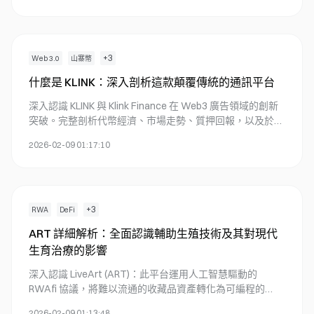
+
3
Web 3.0
山寨幣
什麼是 KLINK：深入剖析這款顛覆傳統的通訊平台
深入認識 KLINK 與 Klink Finance 在 Web3 廣告領域的創新
突破。完整剖析代幣經濟、市場走勢、質押回報，以及於
Gate 平台購買 KLINK 的詳細步驟。
2026-02-09 01:17:10
+
3
RWA
DeFi
ART 詳細解析：全面認識輔助生殖技術及其對現代
生育治療的影響
深入認識 LiveArt (ART)：此平台運用人工智慧驅動的
RWAfi 協議，將難以流通的收藏品資產轉化為可編程的
DeFi 工具，實現跨 17 條區塊鏈的應用。立即體驗代幣化領
2026-02-09 01:13:48