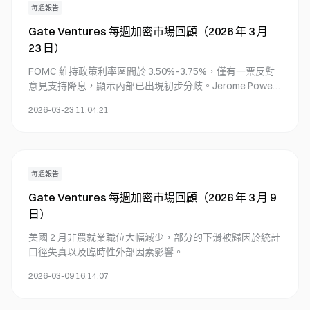
每週報告
每週報告
深度研究
投資新聞
Perp DEX
GUSD
Gate Ventures 每週加密市場回顧（2026 年 3 月
Launchpool
Launchpad
最新快讯
TradFi
期權
23 日）
FOMC 維持政策利率區間於 3.50%–3.75%，僅有一票反對
意見支持降息，顯示內部已出現初步分歧。Jerome Powell
表示，中東地緣政治不確定性升高，強調美聯儲將持續依據
2026-03-23 11:04:21
數據行動，並對政策調整保持開放立場。
每週報告
Gate Ventures 每週加密市場回顧（2026 年 3 月 9
日）
美國 2 月非農就業職位大幅減少，部分的下滑被歸因於統計
口徑失真以及臨時性外部因素影響。
2026-03-09 16:14:07