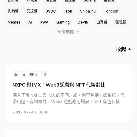
比特幣
以太幣
瑞波幣
泰達幣
Solana
幣安幣
狗狗幣
艾達幣
USDC
Tron
Shiba Inu
Toncoin
Memes
AI
RWA
Gaming
DePIN
山寨幣
區塊鏈
全部展開
DeFi
GameFi
元宇宙加密貨幣
NFTs
交易費
P2P 交易
穩定幣
加密視野
投資加密貨幣
加密貨幣質押
收起
現貨交易
Web 3.0
加密交易
新加密貨幣
加密教學
加密交易機器人
BRC-20
DAO
Macro Trends
SocialFi
+
3
Gaming
NFTs
流動性質押
零知識證明
空投
加密生態系統
Layer 2
NXPC 與 IMX：Web3 遊戲與 NFT 代幣對比
Payments
加密挖礦
如何購買加密貨幣
Web3 錢包
深入了解 NXPC 與 IMX 的不同之處，內容包括生態系統、代
加密貨幣術語
ETF
合約交易
加密貸款
加密存款
幣用途、存幣設計、Web3 遊戲應用場景、NFT 角色及核心
風險。
加密提現
比特幣減半
加密貨幣行情
網格機器人
銘文
2026-06-29 03:06:36
K線
Telegram Mini App
P2E
Cosmos
PoW
CTA
熱門加密貨幣
盤前交易
價格預測
xstocks
Pi 幣