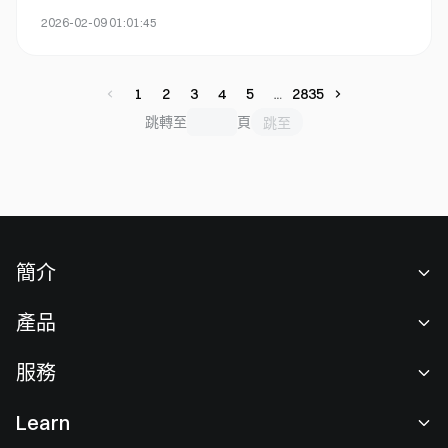
險及交易契機。
2026-02-09 01:01:45
1
2
3
4
5
2835
跳轉至
頁
跳至
簡介
關於我們
產品
職業機會
C2C
服務
新聞中心
閃兑與大宗交易
VIP 權益
F1 紅牛車隊官方贊助商
Learn
現貨交易
機構服務
用戶協議