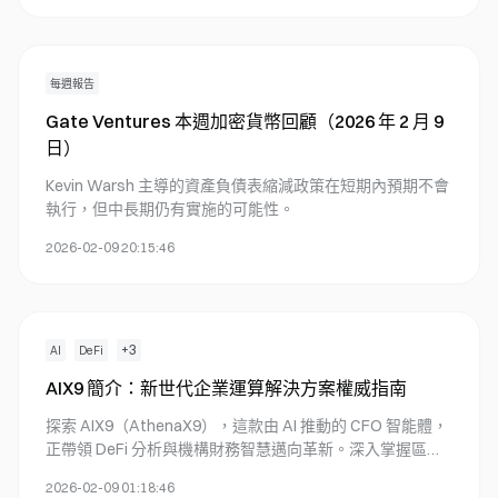
每週報告
Gate Ventures 本週加密貨幣回顧（2026 年 2 月 9
日）
Kevin Warsh 主導的資產負債表縮減政策在短期內預期不會
執行，但中長期仍有實施的可能性。
2026-02-09 20:15:46
+
3
AI
DeFi
AIX9 簡介：新世代企業運算解決方案權威指南
探索 AIX9（AthenaX9），這款由 AI 推動的 CFO 智能體，
正帶領 DeFi 分析與機構財務智慧邁向革新。深入掌握區塊
鏈的即時洞察、市場動態，並了解如何在 Gate 平台進行交
2026-02-09 01:18:46
易。