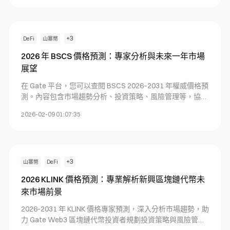
新。
+
3
DeFi
山寨幣
2026 年 BSCS 價格預測：專家分析與未來一年市場
展望
在 Gate 平台，您可以查閱 BSCS 2026–2031 年權威價格預
測。內容包含市場趨勢分析、投資策略、風險管理等，協助
您全方位掌握 DeFi 代幣行情。深入了解價格走勢預測、交
2026-02-09 01:07:35
易建議及持倉分布數據。
+
3
山寨幣
DeFi
2026 KLINK 價格預測：專業解析新興區塊鏈代幣未
來市場前景
2026-2031 年 KLINK 價格專家預測，深入分析市場趨勢，助
力 Gate Web3 區塊鏈代幣投資者規劃投資策略與風險管理