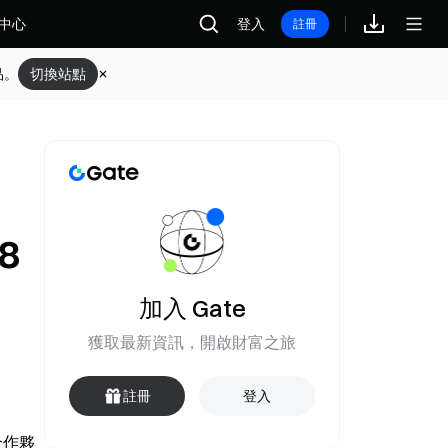
中心
登入
註冊
品。
切換站點
8
加入 Gate
獲取最新資訊，開啟財富之旅
註冊
登入
合作夥