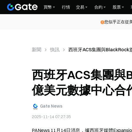
買幣
行情
交易
合約
股票
您似乎正在從
新聞
快訊
西班牙ACS集團與BlackRo
西班牙ACS集團與Bl
億美元數據中心合
Gate News
2025-11-14 07:27:35
PANews 11月14日消息，據西班牙媒體Expan