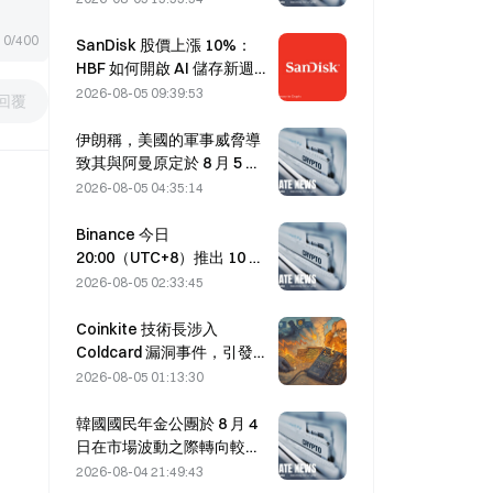
0/400
SanDisk 股價上漲 10%：
HBF 如何開啟 AI 儲存新週
期，財報能否驗證成長邏
2026-08-05 09:39:53
回覆
輯？
伊朗稱，美國的軍事威脅導
致其與阿曼原定於 8 月 5 日
達成的荷莫茲海峽協議延
2026-08-05 04:35:14
後。
Binance 今日
20:00（UTC+8）推出 10 個
bStocks 交易對，掛單手續
2026-08-05 02:33:45
費為零。
Coinkite 技術長涉入
Coldcard 漏洞事件，引發四
波攻擊損失 1.14 億美元
2026-08-05 01:13:30
韓國國民年金公團於 8 月 4
日在市場波動之際轉向較穩
健的股票。
2026-08-04 21:49:43