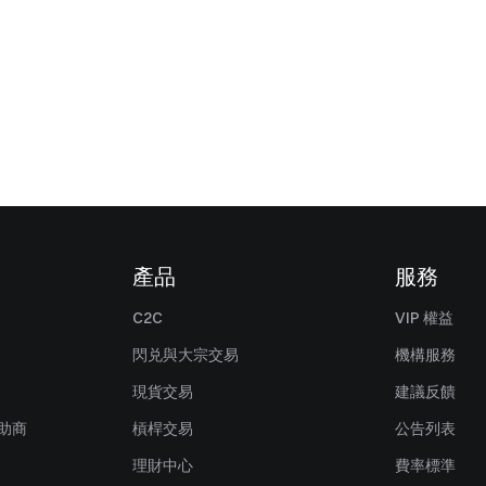
產品
服務
C2C
VIP 權益
閃兑與大宗交易
機構服務
現貨交易
建議反饋
贊助商
槓桿交易
公告列表
理財中心
費率標準