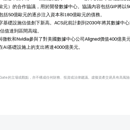
0億歐元）的合作協議，用於開發數據中心。協議內容包括GIP將以5
門，其中包括50億歐元的逐步注入資本和180億歐元的債務。
字基礎設施估值創下新高。ACS此前計劃到2030年將其數據中
其估值達到區間高端。
軟和Nvidia參與了對美國數據中心公司Aligned價值400億美
公司在AI基礎設施上的支出將達4000億美元。
Gate 的立場或觀點，亦不構成任何財務、投資或法律建議。虛擬資產交易具有高風