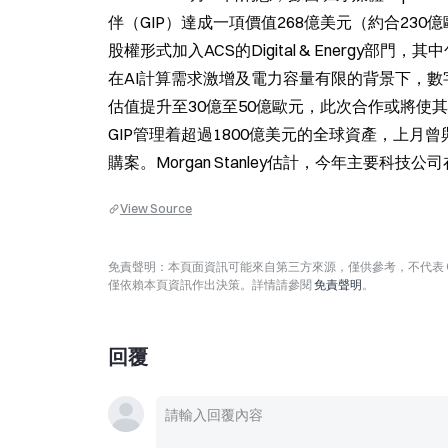
伴（GIP）達成一項價值268億美元（約合23
股權形式加入ACS的Digital & Energy部
在AI計算需求激增及電力容量有限的背景下，數
估值提升至30億至50億歐元，此次合作或將使
GIP管理着超過1800億美元的全球資產，上月曾與微
購案。Morgan Stanley估計，今年主要科技
View Source
免責聲明：本頁面資訊可能來自第三方來源，僅供參考，不代表 
僅依賴本頁資訊作出決策。詳情請參閱
免責聲明
。
回覆