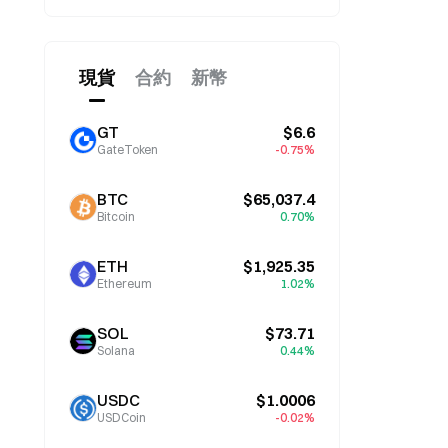
現貨
合約
新幣
GT
$6.6
GateToken
-0.75%
BTC
$65,037.4
Bitcoin
0.70%
ETH
$1,925.35
Ethereum
1.02%
SOL
$73.71
Solana
0.44%
USDC
$1.0006
USDCoin
-0.02%