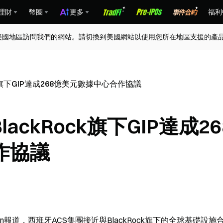
理財
幣圈
更多
福利
美國地區訪問我們的網站。請切換到美國網站以使用您所在地區支援的產
ck旗下GIP達成268億美元數據中心合作協議
ackRock旗下GIP達成26
作協議
sion報道，西班牙ACS集團接近與BlackRock旗下的全球基礎設施