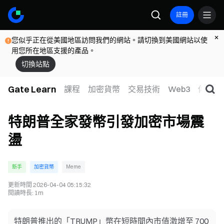
註冊
您似乎正在從美國地區訪問我們的網站。請切換到美國網站以使
用您所在地區支援的產品。
切換站點
Gate Learn
課程
加密貨幣
交易技術
Web3
傳統金
特朗普全家發幣引發加密市場震
盪
新手
加密貨幣
Meme
更新時間
2026-04-04 05:15:32
閱讀時長
:
1m
特朗普推出的「TRUMP」幣在短時間內市值激增至 700