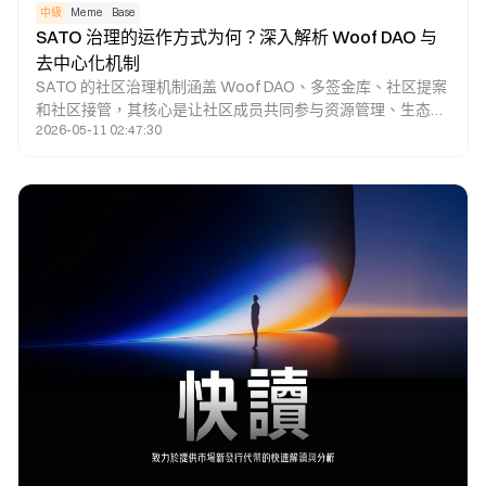
中級
Meme
Base
SATO 治理的运作方式为何？深入解析 Woof DAO 与
去中心化机制
SATO 的社区治理机制涵盖 Woof DAO、多签金库、社区提案
和社区接管，其核心是让社区成员共同参与资源管理、生态方
2026-05-11 02:47:30
向和项目运营。