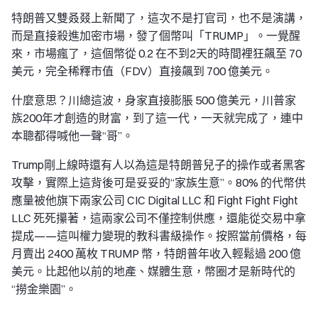
特朗普又雙叒叕上新聞了，這次不是打官司，也不是演講，
而是直接殺進加密市場，發了個幣叫「TRUMP」。一覺醒
來，市場瘋了，這個幣從 0.2 在不到2天的時間裡狂飆至 70
美元，完全稀釋市值（FDV）直接飆到 700 億美元。
什麼意思？川總這波，身家直接膨脹 500 億美元，川普家
族200年才創造的財富，到了這一代，一天就完成了，連中
本聰都得喊他一聲“哥”。
Trump剛上線時還有人以為這是特朗普兒子的操作或者黑客
攻擊，實際上這背後可是妥妥的“家族生意”。80% 的代幣供
應量被他旗下兩家公司 CIC Digital LLC 和 Fight Fight Fight
LLC 死死攥著，這兩家公司不僅控制供應，還能從交易中拿
提成——這叫權力變現的教科書級操作。按照當前價格，每
月賣出 2400 萬枚 TRUMP 幣，特朗普年收入輕鬆過 200 億
美元。比起他以前的地產、媒體生意，幣圈才是新時代的
“撈金樂園”。