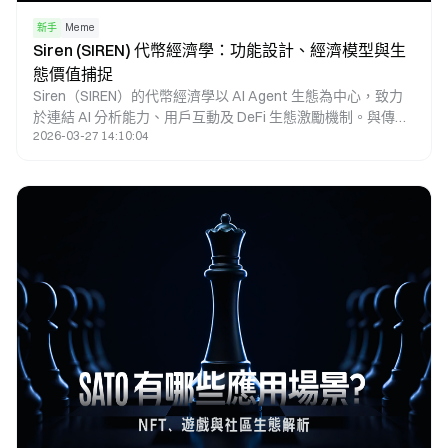
新手
Meme
Siren (SIREN) 代幣經濟學：功能設計、經濟模型與生
態價值捕捉
Siren（SIREN）的代幣經濟學以 AI Agent 生態為中心，致力
於連結 AI 分析能力、用戶互動及 DeFi 生態激勵機制。與傳統
2026-03-27 14:10:04
Meme 代幣相比，SIREN 不僅具備傳播屬性，更導入 AI Agent
的使用場景，使代幣不僅用於交易，亦能深度參與生態運作與
價值捕捉。