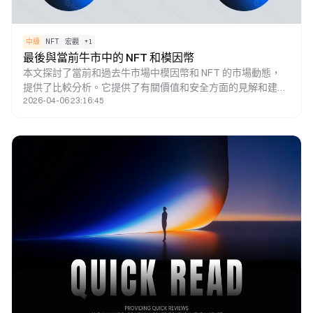
中級
NFT
宏觀
+
1
最後與當前牛市中的 NFT 和模因幣
本文探討了當前和過去牛市場中模因幣和 NFT 的市場動態，
提供了比較分析。它提供了有關價值和安全方面的見解和建
2026-04-06 23:16:45
議，強調了資產保護與投資的重要性。