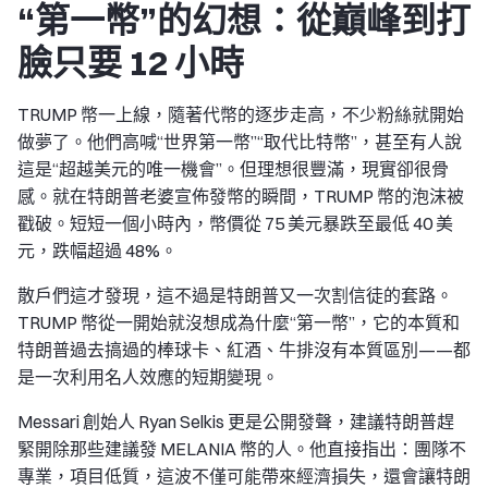
“第一幣”的幻想：從巔峰到打
臉只要 12 小時
TRUMP 幣一上線，隨著代幣的逐步走高，不少粉絲就開始
做夢了。他們高喊“世界第一幣”“取代比特幣”，甚至有人說
這是“超越美元的唯一機會”。但理想很豐滿，現實卻很骨
感。就在特朗普老婆宣佈發幣的瞬間，TRUMP 幣的泡沫被
戳破。短短一個小時內，幣價從 75 美元暴跌至最低 40 美
元，跌幅超過 48%。
散戶們這才發現，這不過是特朗普又一次割信徒的套路。
TRUMP 幣從一開始就沒想成為什麼“第一幣”，它的本質和
特朗普過去搞過的棒球卡、紅酒、牛排沒有本質區別——都
是一次利用名人效應的短期變現。
Messari 創始人 Ryan Selkis 更是公開發聲，建議特朗普趕
緊開除那些建議發 MELANIA 幣的人。他直接指出：團隊不
專業，項目低質，這波不僅可能帶來經濟損失，還會讓特朗