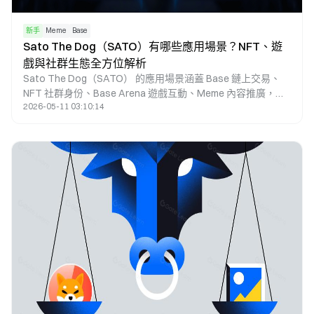
新手
Meme
Base
Sato The Dog（SATO）有哪些應用場景？NFT、遊
戲與社群生態全方位解析
Sato The Dog（SATO） 的應用場景涵蓋 Base 鏈上交易、
NFT 社群身份、Base Arena 遊戲互動、Meme 內容推廣，以
2026-05-11 03:10:14
及社群治理協作。