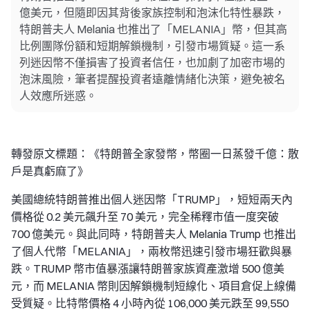
億美元，但隨即因其背後家族控制和泡沫化特性暴跌，
特朗普夫人 Melania 也推出了「MELANIA」幣，但其高
比例團隊份額和短期解鎖機制，引發市場質疑。這一系
列迷因幣不僅損害了投資者信任，也加劇了加密市場的
泡沫風險，筆者提醒投資者遠離情緒化決策，避免被名
人效應所迷惑。
轉發原文標題：《特朗普全家發幣，幣圈一日蒸發千億：散
戶是真虧麻了》
美國總統特朗普推出個人迷因幣「TRUMP」，短短兩天內
價格從 0.2 美元飆升至 70 美元，完全稀釋市值一度突破
700 億美元。與此同時，特朗普夫人 Melania Trump 也推出
了個人代幣「MELANIA」，兩枚幣迅速引發市場狂歡與暴
跌。TRUMP 幣市值暴漲讓特朗普家族資產激增 500 億美
元，而 MELANIA 幣則因解鎖機制短線化、項目倉促上線備
受質疑。比特幣價格 4 小時內從 106,000 美元跌至 99,550