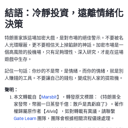
結語：冷靜投資，遠離情緒化
決策
特朗普家族這場加密大戲，是對市場的絕佳警示。不要被名
人光環矇蔽，更不要相信天上掉餡餅的神話。加密市場是一
個高風險的投機場，只有足夠理性、深入研究，才能在這場
遊戲中生存。
記住一句話：你炒的不是幣，是情緒，而你的情緒，就是別
人賺錢的工具。不要讓自己的錢包，變成別人家的提款機。
聲明：
本文轉載自【
Marsbit
】，轉發原文標題：《特朗普全
家發幣，幣圈一日蒸發千億：散戶是真虧麻了》。著作
權歸屬原作者【
Alvis
】，如對轉載有異議，請聯繫
Gate Learn
團隊，團隊會根據相關流程儘速處理。