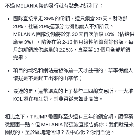
不過 MELANIA 幣的發行就有點急功近利了：
團隊直接拿走 35% 的份額，還只鎖倉 30 天。財政部
20%、社區 20%這部分比例也讓人不知所云。
MELANIA 團隊份額將於第 30 天首次解鎖 10%（佔總供
應量 3%），隨後在第 2-13 個月線性解鎖剩餘份額，每
月約解鎖總供應量的 2.25%，直至第 13 個月全部解鎖
完畢。
項目的域名和網站是發佈前一天才註冊的，草率得讓人
懷疑是不是趕工出來的山寨幣；
最迷的是，這幣還真的上了某些三四線交易所。一大堆
KOL 還在瘋狂奶，割韭菜從未如此高效。
相比之下，TRUMP 幣團隊至少還有三年的鎖倉期，顯得稍
微體面一點。但 MELANIA 幣這波直接告訴你：我們就是來
圈錢的，至於區塊鏈信仰？去中心化？你們自便。