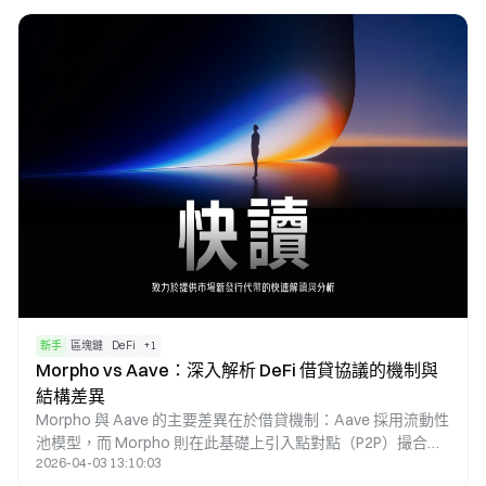
將各類參與行為整合為一個可持續運作的系統。
新手
區塊鏈
DeFi
+
1
Morpho vs Aave：深入解析 DeFi 借貸協議的機制與
結構差異
Morpho 與 Aave 的主要差異在於借貸機制：Aave 採用流動性
池模型，而 Morpho 則在此基礎上引入點對點（P2P）撮合機
2026-04-03 13:10:03
制，使其能於相同市場中實現更優化的利率匹配。Aave 作為