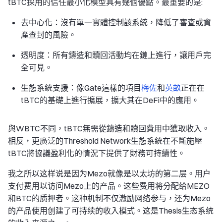
tBTC採用的信任最小化模型具有幾個優點。最重要的是:
去中心化：沒有單一實體控制該系統，降低了審查或資
產查封的風險。
透明度：所有鑄造和贖回活動均在鏈上進行，讓用戶完
全可見。
生態系統支援：像Gate這樣的項目
梅佐
和
英畝
正在在
tBTC的基礎上進行擴展，擴大其在DeFi中的應用。
與WBTC不同，tBTC無需從鑄造和贖回費用中獲取收入。
相反，更廣泛的Threshold Network生態系統在不斷施壓
tBTC將協議盈利化的情況下提供了財務可持續性。
我之所以这样说是因为Mezo就像是以太坊的第二层。用户
支付费用以访问Mezo上的产品。这些费用将分配给MEZO
和BTC的质押者。这种机制不仅激励网络参与，还为Mezo
的产品使用创建了可持续的收入模式。这是Thesis生态系统