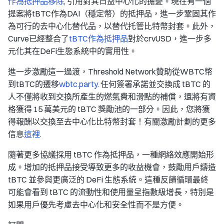
作為抵押品移除
, 引用對其日益中心化的擔憂。現在有一個
提案將tBTC作為DAI（穩定幣）的抵押品，進一步鞏固其作
為可行的去中心化替代品，以替代托管比特幣封套。此外，
Curve已經整合了
tBTC作為抵押品
對於crvUSD，進一步多
元化其在DeFi生態系統中的實用性。
進一步激勵這一過渡，Threshold Network贊助從WBTC幣
到tBTC的遷移
wbtc.party
. 任何簽署承諾並交換成 tBTC 的
人不僅將收到交換所產生的燃氣費和滑點的補償，還將有資
格獲得 15 萬美元的 tBTC 獎勵池的一部分。因此，您將獲
得報酬以交換至去中心化比特幣封套！有關激勵計劃的更多
信息
這裡
.
隨著更多協議採用 tBTC 作為抵押品，一種網絡效應開始形
成。增加的抵押品接受導致更多的收益機會，鼓勵用戶鑄造
tBTC 並參與更廣泛的 DeFi 生態系統。這種反饋循環最終
可能會看到 tBTC 的流動性和使用量呈指數級增長，特別是
如果用戶優先考慮去中心化和安全性而不是方便。