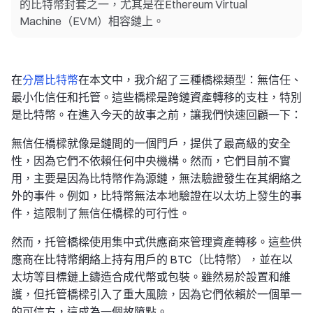
的比特幣封套之一，尤其是在Ethereum Virtual
Machine（EVM）相容鏈上。
在
分層比特幣
在本文中，我介紹了三種橋樑類型：無信任、
最小化信任和托管。這些橋樑是跨鏈資產轉移的支柱，特別
是比特幣。在進入今天的故事之前，讓我們快速回顧一下：
無信任橋樑就像是鏈間的一個門戶，提供了最高級的安全
性，因為它們不依賴任何中央機構。然而，它們目前不實
用，主要是因為比特幣作為源鏈，無法驗證發生在其網絡之
外的事件。例如，比特幣無法本地驗證在以太坊上發生的事
件，這限制了無信任橋樑的可行性。
然而，托管橋樑使用集中式供應商來管理資產轉移。這些供
應商在比特幣網絡上持有用戶的 BTC（比特幣），並在以
太坊等目標鏈上鑄造合成代幣或包裝。雖然易於設置和維
護，但托管橋樑引入了重大風險，因為它們依賴於一個單一
的可信方，這成為一個故障點。