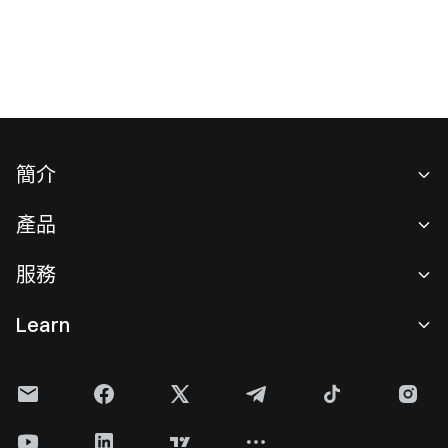
相較之下，Pendle 更適合進行收益資產管理與利率交易，
Notional 則聚焦於固定利率借貸應用場景。兩者共同推動
DeFi 固定收益市場的成長，但在產品架構、流動性設計及目標
用戶層面各具特色。
簡介
關於我們
產品
職業機會
C2C
服務
新聞中心
閃兑與大宗交易
VIP 權益
F1 紅牛車隊官方贊助商
Learn
現貨交易
機構服務
用戶協議
學院
槓桿交易
建議反饋
風險警示
Gate 快訊
理財中心
公告列表
隱私政策
Gate Blog
ETF
費率標準
Cookie 政策