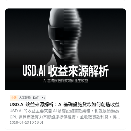
原生借貸協議，提供基礎流動性與穩定利率；而 Morpho 則屬
於優化層，透過縮小存貸利差以提升資本效率。因此，兩者的
本質區分在於「基礎設施」與「效率優化工具」。
中級
人工智能
DeFi
+
1
USD.AI 效益來源解析：AI 基礎設施貸款如何創造收益
USD.AI 的收益主要來自 AI 基礎設施貸款業務，也就是透過為
GPU 運營商及算力基礎設施提供融資，並收取貸款利息。協議
2026-04-23 10:56:01
會將這些收益分配給收益型資產 sUSDai 的持有者，並透過
CHIP 治理代幣來管理利率與風險參數，進而構建一套以 AI 算