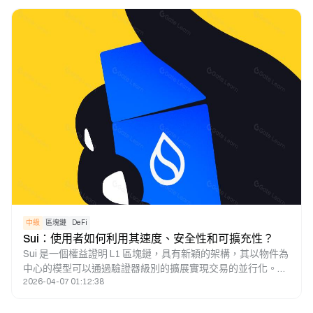
中級
區塊鏈
DeFi
Sui：使用者如何利用其速度、安全性和可擴充性？
Sui 是一個權益證明 L1 區塊鏈，具有新穎的架構，其以物件為
中心的模型可以通過驗證器級別的擴展實現交易的並行化。在
2026-04-07 01:12:38
這篇研究論文中，將介紹Sui區塊鏈的獨特功能，將介紹SUI代
幣的經濟前景，並將解釋投資者如何通過Sui應用程式活動瞭
解哪些dApp正在推動鏈的使用。