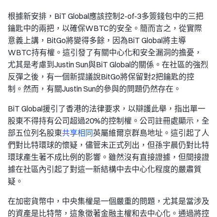
根據新安排，BiT Global應該控制2-of-3多簽錢包中的三把
鑰匙中的兩把，以確保WBTC的安全。簡而言之，從實際
意義上講，BitGo將變得多餘，因為BiT Global將主導
WBTC持有權。這引發了有關中心化和安全漏洞的擔憂，
尤其是考慮到Justin Sun與BiT Global的關係。在社區的強烈
反彈之後，有一個新提議說BitGo將保留對2把鑰匙的控
制。然而，有關Justin Sun的參與的問題仍然存在。
BiT Global援引了香港的法律要求，以辯護此舉，指出單一
股東不得持有公司超過20%的控制權。公司註冊處顯示，全
部五位列名股東
共享相同
英屬維爾京群島地址。這引起了人
們對比特環球的懷疑，儘管未正式列出，但孫宇晨仍對比特
環球產生著不成比例的影響。雖然沒有直接證據，但間接證
據在社區內引起了對這一新結構中去中心化程度的嚴肅質
疑。
在加密貨幣中，中央集權是一個嚴重的問題，尤其是當涉及
的資產是比特幣，這象徵著金融主權和去中心化。通過將控