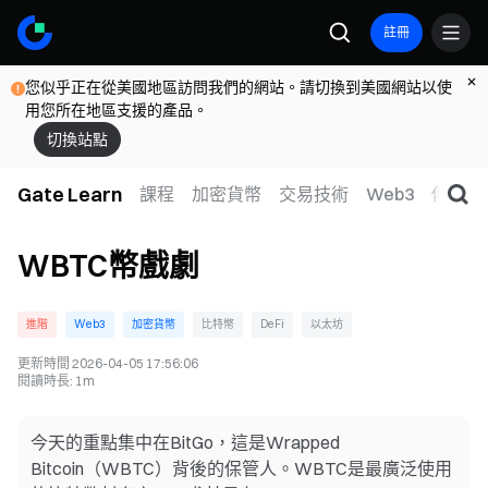
註冊
您似乎正在從美國地區訪問我們的網站。請切換到美國網站以使
用您所在地區支援的產品。
切換站點
Gate Learn
課程
加密貨幣
交易技術
Web3
傳統金
WBTC幣戲劇
進階
Web3
加密貨幣
比特幣
DeFi
以太坊
更新時間
2026-04-05 17:56:06
閱讀時長
:
1m
今天的重點集中在BitGo，這是Wrapped
Bitcoin（WBTC）背後的保管人。WBTC是最廣泛使用