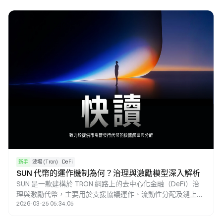
新手
波場 (Tron)
DeFi
SUN 代幣的運作機制為何？治理與激勵模型深入解析
SUN 是一款建構於 TRON 網路上的去中心化金融（DeFi）治
理與激勵代幣，主要用於支援協議運作、流動性分配及鏈上治
2026-03-25 05:34:05
理。在以 TRON 為核心的 DeFi 生態體系中，SUN 涵蓋交易、
流動性與治理等多個環節，設計目標為透過統一的代幣機制，