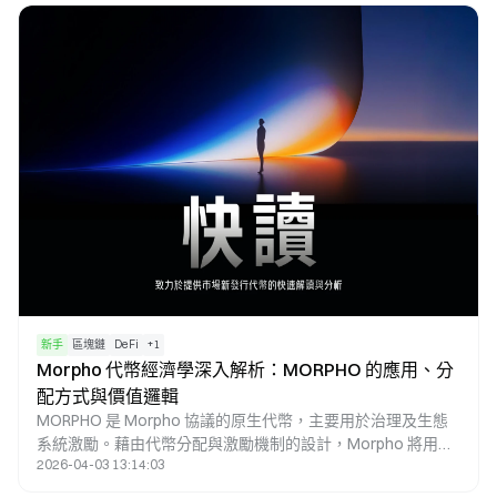
新手
區塊鏈
DeFi
+
1
Morpho 代幣經濟學深入解析：MORPHO 的應用、分
配方式與價值邏輯
MORPHO 是 Morpho 協議的原生代幣，主要用於治理及生態
系統激勵。藉由代幣分配與激勵機制的設計，Morpho 將用戶
2026-04-03 13:14:03
行為、協議發展與治理權利緊密結合，進而在去中心化借貸體
系中建立長期價值邏輯。