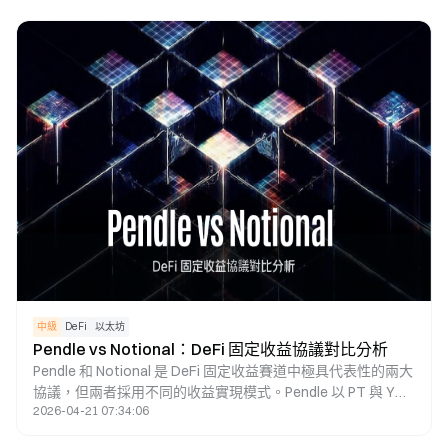
力融資為核心的鏈上收益體系。這種模式能夠讓現實世界 AI
基礎設施的收益轉化為 DeFi 生態中的可持續收益來源。
中級
DeFi
以太坊
Pendle vs Notional：DeFi 固定收益協議對比分析
Pendle 和 Notional 是 DeFi 固定收益賽道中極具代表性的兩大
協議，但兩者採用不同的收益實現模式。Pendle 以 PT 與 YT
2026-04-21 07:34:06
收益拆分機制，為用戶帶來固定收益及收益交易功能；
Notional 則透過固定利率借貸市場，協助用戶鎖定借貸利率。