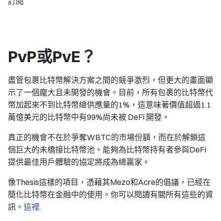
訂閱
PvP或PvE？
盡管包裹比特幣解決方案之間的競爭激烈，但更大的畫面顯
示了一個龐大且未開發的機會。目前，所有包裹的比特幣代
幣加起來不到比特幣總供應量的1%，這意味著價值超過1.1
萬億美元的比特幣中有99%尚未被 DeFi 開發。
真正的機會不在於爭奪WBTC的市場份額，而在於解鎖這
個巨大的未橋接比特幣池。能夠為比特幣持有者參與DeFi
提供最佳用戶體驗的協定將成為總贏家。
像Thesis這樣的項目，憑藉其Mezo和Acre的倡議，已經在
簡化比特幣在金融中的使用。你可以閱讀有關所有這些的資
訊。
這裡
.