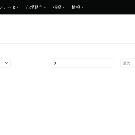
ンデータ
市場動向
指標
情報