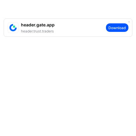
header.gate.app
Download
header.trust.traders
案内
当社について
商品
採用情報
P2P
サポート
ニュースルーム
交換 & ブロック取引
VIP特典
F1 Oracle Red Bull Racing 公式スポンサー