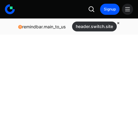
Signup
header.switch.site
remindbar.main_to_us