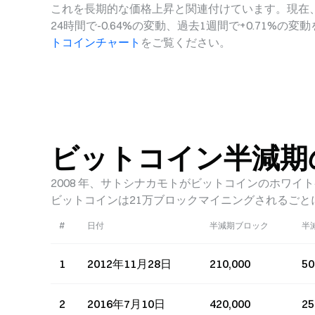
これを長期的な価格上昇と関連付けています。現在、ビッ
24時間で-0.64%の変動、過去1週間で+0.71%
トコインチャート
をご覧ください。
ビットコイン半減期
2008 年、サトシナカモトがビットコインのホワイトペーパー「A
ビットコインは21万ブロックマイニングされるごと
#
日付
半減期ブロック
半
1
2012年11月28日
210,000
5
2
2016年7月10日
420,000
2