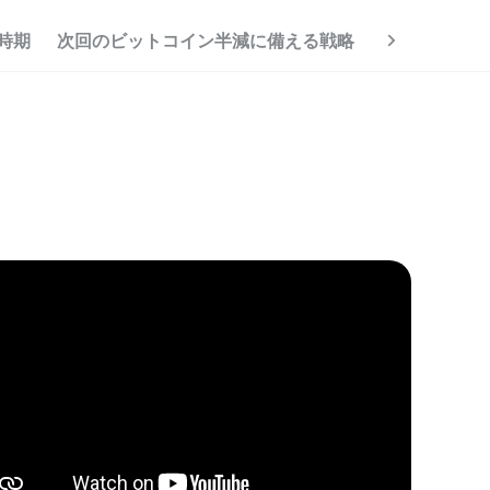
時期
次回のビットコイン半減に備える戦略
ビットコイン