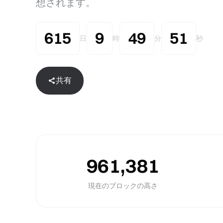
想されます。
615
9
49
50
日
時
分
秒
共有
961,381
現在のブロックの高さ