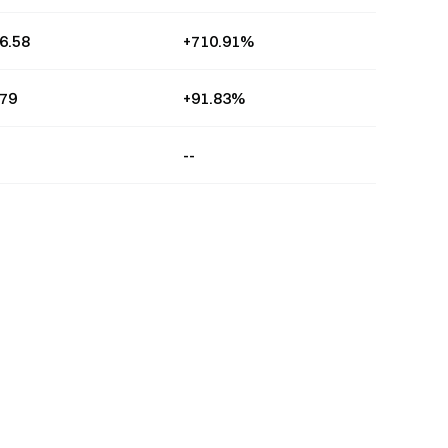
6.58
+710.91%
679
+91.83%
--