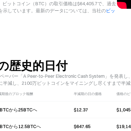
トコイン（BTC）の取引価格は$64,405.7で、過去
の変動を示しています。最新のデータについては、当社の
ビッ
の歴史的日付
 Peer-to-Peer Electronic Cash System」を
に半減し、2100万ビットコインをマイニングし尽くすまで半
減期後のブロック報酬
半減期の日の価格
価格のピ
0BTCから25BTCへ
$12.37
$1,045
5BTCから12.5BTCへ
$647.65
$19,14