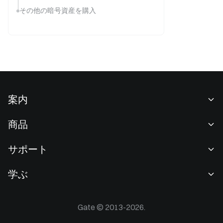
その他の暗号資産を購入
案内
当社について
商品
採用情報
P2P
サポート
ニュースルーム
交換 & ブロック取引
VIP特典
F1 Oracle Red Bull Racing 公式スポンサー
学ぶ
現物取引
機関向けサービス
利用規約
アカデミー
証拠金取引
フィードバック
リスク警告
Gate © 2013-2026.
Gateニュース
投資センター
お知らせ
プライバシー規約