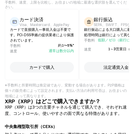
手数料、速度、上限を比較し、お住まいの地域に最適な選択肢を選んでくだ
さい。
カード決済
銀行振込
Visa、Mastercard、Apple Pay
SEPA、SWIFT、FPSな
カードで直接購入—事前入金は不要で
銀行振込による大口購入に最
す。PCI-DSS準拠の提供業者により保護
処理時間は銀行によって異な
低額／ゼロ（銀行によ
されています。
手数料
約1〜5%*
手数料
1～3営業日（
速度
通常は数分以内
速度
カードで購入
法定通貨入金
※手数料と所要時間は推定値であり、変動する場合があります。P2P価格は
個々の販売者によって設定されます。支払い方法の利用可否は、お住まいの
地域によって異なります。
XRP（XRP）はどこで購入できますか？
XRP（XRP）は3つの主要チャネルを通じて購入でき、それぞれ速
度、コントロール、使いやすさの面で異なる特徴があります。
中央集権型取引所（CEXs）