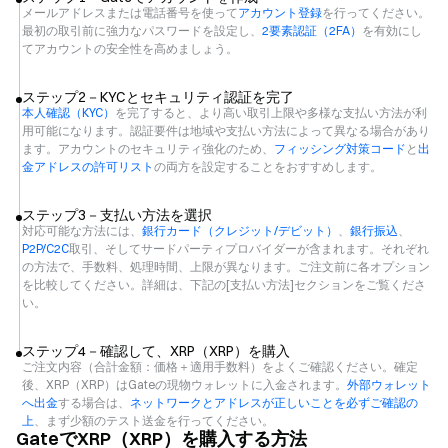
メールアドレスまたは電話番号を使って
アカウント登録
を行ってください。
最初の取引前に強力なパスワードを設定し、
2要素認証（2FA）
を有効にし
てアカウントの安全性を高めましょう。
ステップ2－KYCとセキュリティ認証を完了
本人確認（KYC）
を完了すると、より高い取引上限や多様な支払い方法が利
用可能になります。認証要件は地域や支払い方法によって異なる場合があり
ます。アカウントのセキュリティ強化のため、
フィッシング対策コード
と
出
金アドレスの許可リスト
の両方を設定することをおすすめします。
ステップ3－支払い方法を選択
対応可能な方法には、
銀行カード（クレジット/デビット）
、
銀行振込
、
P2P/C2C
取引、そしてサードパーティプロバイダーが含まれます。それぞれ
の方法で、手数料、処理時間、上限が異なります。ご注文前に各オプション
を比較してください。詳細は、下記の[支払い方法]セクションをご覧くださ
い。
ステップ4－確認して、XRP（XRP）を購入
ご注文内容（合計金額：価格＋適用手数料）をよくご確認ください。確定
後、XRP（XRP）はGateの現物ウォレットに入金されます。
外部ウォレット
へ出金
する場合は、
ネットワークとアドレスが正しいことを必ずご確認の
上
、まず少額のテスト送金を行ってください。
GateでXRP（XRP）を購入する方法