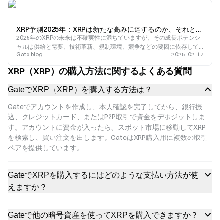
XRP予測2025年：XRPは新たな高みに達するのか、それとも挑戦に直面するのか？
2025年のXRPの未来は不確実性に満ちていますが、その成長ポテンシ
ャルは供給と需要、技術革新、規制環境、競争などの要因に依存して
Gate.blog
2025-02-17
います。
XRP（XRP）の購入方法に関するよくある質問
GateでXRP（XRP）を購入する方法は？
Gateでアカウントを作成し、本人確認を完了してから、銀行振
込、クレジットカード、またはP2P取引で資金をデポジットしま
す。アカウントに資金が入ったら、スポット市場に移動してXRP
を検索し、買い注文を出します。GateはXRP購入用に複数の取引
ペアを提供しています。
GateでXRPを購入するにはどのような支払い方法が使
えますか？
Gateで他の暗号資産を使ってXRPを購入できますか？