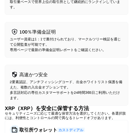
ください。ガス代が発生し、流動性の深さにより価格が中央集権
取引量ベースで世界上位の取引所として継続的にランクインしていま
す。
型市場と異なる場合がある点にご注意ください。ほとんどのDEX
活動は、Ethereum、BNB Chain、PolygonなどのEVM互換チェー
ン上で行われます。
100％準備金証明
ユーザー資産は1：1で裏付けられており、マークルツリー検証を通じ
て公開監査が可能です。
専用ページで最新の準備金証明レポートをご確認ください。
高速かつ安全
2要素認証、アンチフィッシングコード、出金ホワイトリスト保護を備
えた、複数の入出金オプションです。
多言語対応の専任カスタマーサポートを24時間365日ご利用いただけ
ます。
XRP（XRP）を安全に保管する方法
セキュリティニーズに応じて最適な保管方法を選択してください。各選択肢
には、利便性とコントロールの間で異なるトレードオフがあります。
取引所ウォレット
カストディアル