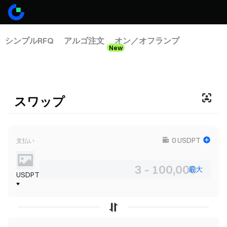
シンプルRFQ
アルゴ注文
オン／オフランプ
New
ステーブルコインスワップ
スワップ
0
USDPT
支払い
最大
USDPT