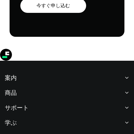
今すぐ申し込む
案内
当社について
商品
採用情報
P2P
サポート
ニュースルーム
交換 & ブロック取引
VIP特典
F1 Oracle Red Bull Racing 公式スポンサー
学ぶ
現物取引
機関向けサービス
利用規約
アカデミー
証拠金取引