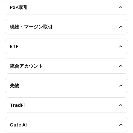
P2P取引
P2P取引の紹介
P2P広告主
P2Pセキュリティ問題
P2P支払い管理
現物・マージン取引
P2Pよくある問題
スポット
信用取引
Stocks
委託取引
ETF
初心者ガイド
機能について
統合アカウント
統合アカウントの概要
リスク管理メカニズム
先物
初心者ガイド
機能紹介
無期限先物
デリバリー先物
TradFi
オーダータイプ
CFD
先物の基礎ロジックメカニズム
Stocks
先物ボーナスと先物バウチャー
ローソク足チャートの基礎知識
Gate AI
テクニカルパターンの識別と応用
Gate AI