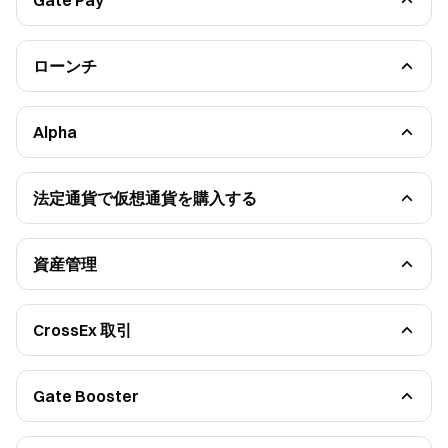
Gate Pay
Gate Crypto ギフトカードガイド
Gate Pay ガイド
マーチャント統合ガイド
Gate Pay法定通貨決済
ローンチ
Gate Launchpool
Gate Launchpad
HODLer Airdrop
CandyDrop
Alpha
Pre-IPOs
初心者ガイド
機能的なガイドライン
法定通貨で仮想通貨を購入する
Gate Connect
サードパーティチャネル
資産管理
資産運用商品管理
CrossEx 取引
機能的なガイドライン
Gate Booster
投稿ミッション
推薦ミッション