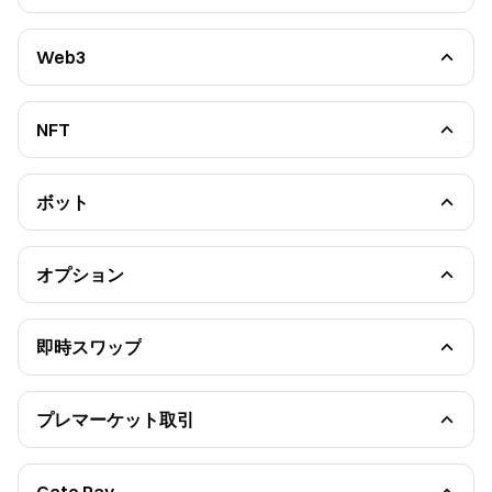
Gate Card Basics
Gate Card Rewards and Benefits
Gate Card （Classic & Platinum Card）
Gate Card （Standard Card）
Web3
Gate Card（Signature Card）
Web3ウォレット
Gate Card
Web3取引
Web3 DApp
Web3スワップ
NFT
Web3 NFT
Gate NFT市場ガイド
トークンクレームセンター
NFTを作成する方法
Web3 API
NFTを売る方法
NFTを購入する方法
ボット
NFT機能を探る
ボット解説
スポットグリッド
先物グリッド
スポットマルチンゲール
オプション
先物マルチンゲール
初心者ガイド
Stock Portfolio
注文の種類
スマートリバランス
ボット解説
取引所間アービトラージ
オプション取引規則
即時スワップ
現物-先物アービトラージ
オプション組み合わせ戦略
コンバートガイド
無限グリッド
Options Platform Features
マージングリッド
CTA-エキスパートボット
プレマーケット取引
スマートリバランス
プレマーケット取引ガイド
BOT機能アップデート