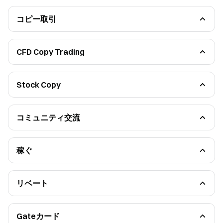
移動平均線とトレンドラインの応用
Gate AI Bot
テクニカル指標の活用
GateClaw
先物コース - 取引フレームワーク（上級）
Gate for AI Agent
コピー取引
GateRouter
ボット機能更新
Gate Skills Hub
リードトレーダーガイド
コピーユーザーガイド
CFD Copy Trading
CFD Contract Copy Trading Guide
Stock Copy
Stock Copy Guidance
コミュニティ交流
Square
ライブチャット
Streamer Academy
稼ぐ
暗号資産ローン
ソフトステーキング
自動投資
デュアル投資
リベート
シンプルアーン
リファラルルール
クオンツファンド
リファラルに関するFAQ
ステーキング
Smart Leverage
Gateカード
Auto-Invest