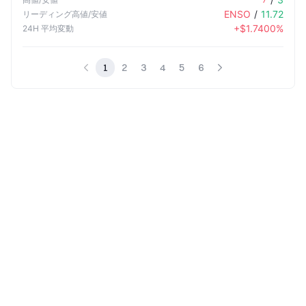
ENSO
/
11.72
リーディング高値/安値
+$1.7400%
24H 平均変動
1
2
3
4
5
6