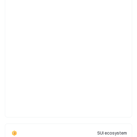
SUI ecosystem