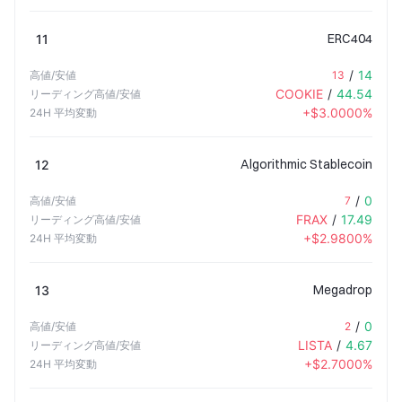
ERC404
11
/
14
高値/安値
13
COOKIE
/
44.54
リーディング高値/安値
+$3.0000%
24H 平均変動
Algorithmic Stablecoin
12
/
0
高値/安値
7
FRAX
/
17.49
リーディング高値/安値
+$2.9800%
24H 平均変動
Megadrop
13
/
0
高値/安値
2
LISTA
/
4.67
リーディング高値/安値
+$2.7000%
24H 平均変動