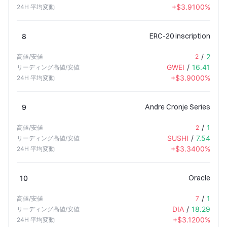
+$3.9100%
24H 平均変動
ERC-20 inscription
8
/
2
高値/安値
2
GWEI
/
16.41
リーディング高値/安値
+$3.9000%
24H 平均変動
Andre Cronje Series
9
/
1
高値/安値
2
SUSHI
/
7.54
リーディング高値/安値
+$3.3400%
24H 平均変動
Oracle
10
/
1
高値/安値
7
DIA
/
18.29
リーディング高値/安値
+$3.1200%
24H 平均変動