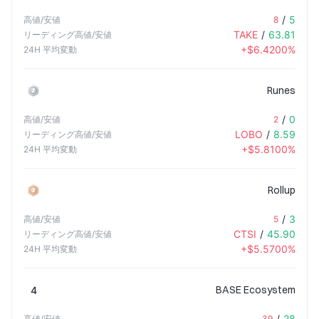
/
5
高値/安値
8
TAKE
/
63.81
リーディング高値/安値
+$6.4200%
24H 平均変動
Runes
/
0
高値/安値
2
LOBO
/
8.59
リーディング高値/安値
+$5.8100%
24H 平均変動
Rollup
/
3
高値/安値
5
CTSI
/
45.90
リーディング高値/安値
+$5.5700%
24H 平均変動
BASE Ecosystem
4
/
28
高値/安値
39