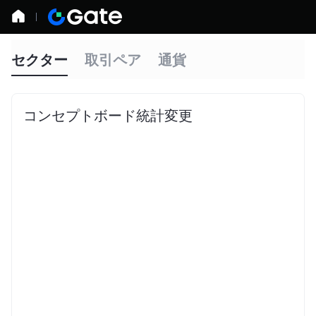
セクター
取引ペア
通貨
コンセプトボード統計変更