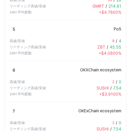
GMRT
/
214.61
リーディング高値/安値
+$4.7800%
24H 平均変動
PoS
5
/
4
高値/安値
8
ZBT
/
45.55
リーディング高値/安値
+$4.0800%
24H 平均変動
OKXChain ecosystem
6
/
0
高値/安値
2
SUSHI
/
7.54
リーディング高値/安値
+$3.9100%
24H 平均変動
OKExChain ecosystem
7
/
0
高値/安値
2
SUSHI
/
7.54
リーディング高値/安値