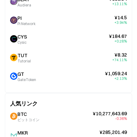
+13.11%
Audiera
¥14.5
PI
+3.94%
Pi Network
¥184.67
CYS
+0.28%
Cysic
¥8.32
TUT
+74.11%
Tutorial
¥1,059.24
GT
+2.13%
GateToken
人気リンク
¥10,277,643.69
BTC
-0.36%
ビットコイン
¥285,201.49
MKR