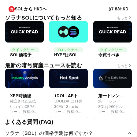
SOL から HKDへ
$7.83HKD
ソラナSOLについてもっと知る
もっと
クイックリード ,市場予測
ブロックチェーン,Solana
クイックリード ,市場予測
SOL価格予測：SOLはまもなく$300の壁に挑戦する見込み
HYPEはSOLを超えているのか？
今買うべき暗号資産: SOL, XRP, BTC, HBAR
最新の暗号資産ニュースを読む
もっと
XRP時価総額はかつてSOLを上回ったことがありましたが、何が起こったのでしょうか？
1DOLLARトークン：SOLエコーズ上のミームトークン $1ビットコイン提案の反響
第一トレンド｜SOLは260ドル突破で過去最高値、BTCは10万ドルまであと一歩
確立された支払
1DOLLARは11月
第一トレンド｜
いコインXRPの
30日にGate.ioの
SOLは260ドル突
ソース
:
Gate.blog
投稿済み
:
2024-12-05
ソース
:
Gate.blog
投稿済み
:
2024-11-30
ソース
:
Gate.blog
投稿済み
:
2024
反撃の上昇の論
現物取引エリア
破で過去最高
理を分析する
でローンチされ
値、BTCは10万
よくある質問 (FAQ)
ました。
ドルまであと一
1DOLLARについ
歩
ソラナ（SOL）の価格予測は何ですか？
て詳しくはクリ