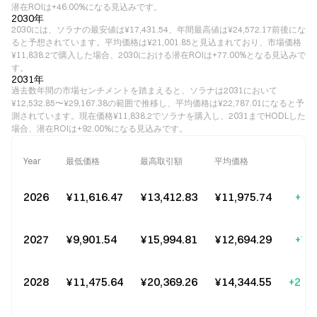
潜在ROIは+46.00%になる見込みです。
2030年
2030には、ソラナの最安値は¥17,431.54、年間最高値は¥24,572.17前後にな
ると予想されています。平均価格は¥21,001.85と見込まれており、市場価格
¥11,838.2で購入した場合、2030における潜在ROIは+77.00%となる見込みで
す。
2031年
過去数年間の市場センチメントを踏まえると、ソラナは2031において
¥12,532.85〜¥29,167.38の範囲で推移し、平均価格は¥22,787.01になると予
測されています。現在価格¥11,838.2でソラナを購入し、2031までHODLした
場合、潜在ROIは+92.00%になる見込みです。
Year
最低価格
最高取引額
平均価格
変
2026
¥11,616.47
¥13,412.83
¥11,975.74
+1.
2027
¥9,901.54
¥15,994.81
¥12,694.29
+7.
2028
¥11,475.64
¥20,369.26
¥14,344.55
+21.