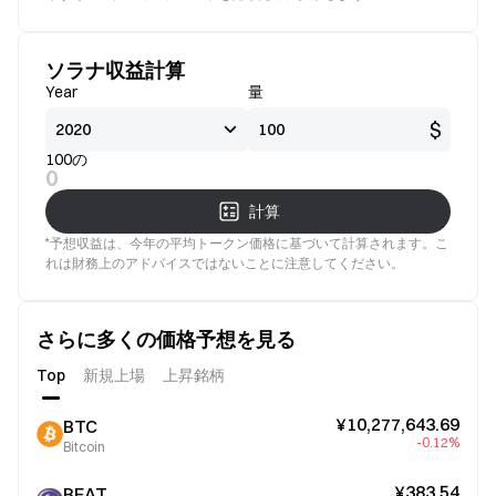
ソラナ収益計算
Year
量
$
100の
0
計算
*予想収益は、今年の平均トークン価格に基づいて計算されます。こ
れは財務上のアドバイスではないことに注意してください。
さらに多くの価格予想を見る
Top
新規上場
上昇銘柄
¥10,277,643.69
BTC
-0.12%
Bitcoin
¥383.54
BEAT