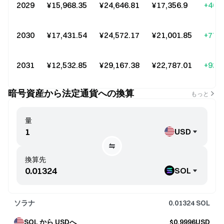
2029
¥15,968.35
¥24,646.81
¥17,356.9
+46.
2030
¥17,431.54
¥24,572.17
¥21,001.85
+77.
2031
¥12,532.85
¥29,167.38
¥22,787.01
+92.
暗号資産から法定通貨への換算
もっと
量
USD
換算先
SOL
ソラナ
0.01324
SOL
SOL から USDへ
$0.9996USD