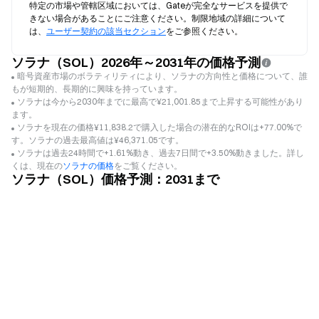
特定の市場や管轄区域においては、Gateが完全なサービスを提供で
きない場合があることにご注意ください。制限地域の詳細について
は、
ユーザー契約の該当セクション
をご参照ください。
ソラナ（SOL）2026年～2031年の価格予測
暗号資産市場のボラティリティにより、ソラナの方向性と価格について、誰
もが短期的、長期的に興味を持っています。
ソラナは今から2030年までに最高で¥21,001.85まで上昇する可能性があり
ます。
ソラナを現在の価格¥11,838.2で購入した場合の潜在的なROIは+77.00%で
す。ソラナの過去最高値は¥46,371.05です。
ソラナは過去24時間で+1.61%動き、過去7日間で+3.50%動きました。詳し
くは、現在の
ソラナの価格
をご覧ください。
ソラナ（SOL）価格予測：2031まで