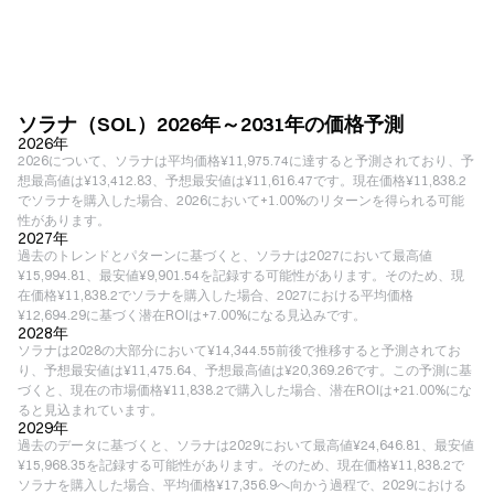
ソラナ（SOL）2026年～2031年の価格予測
2026年
2026について、ソラナは平均価格¥11,975.74に達すると予測されており、予
想最高値は¥13,412.83、予想最安値は¥11,616.47です。現在価格¥11,838.2
でソラナを購入した場合、2026において+1.00%のリターンを得られる可能
性があります。
2027年
過去のトレンドとパターンに基づくと、ソラナは2027において最高値
¥15,994.81、最安値¥9,901.54を記録する可能性があります。そのため、現
在価格¥11,838.2でソラナを購入した場合、2027における平均価格
¥12,694.29に基づく潜在ROIは+7.00%になる見込みです。
2028年
ソラナは2028の大部分において¥14,344.55前後で推移すると予測されてお
り、予想最安値は¥11,475.64、予想最高値は¥20,369.26です。この予測に基
づくと、現在の市場価格¥11,838.2で購入した場合、潜在ROIは+21.00%にな
ると見込まれています。
2029年
過去のデータに基づくと、ソラナは2029において最高値¥24,646.81、最安値
¥15,968.35を記録する可能性があります。そのため、現在価格¥11,838.2で
ソラナを購入した場合、平均価格¥17,356.9へ向かう過程で、2029における