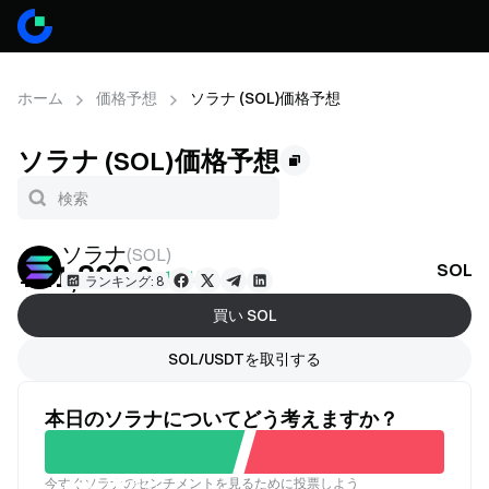
ホーム
価格予想
ソラナ (SOL)価格予想
ソラナ (SOL)価格予想
ソラナ
(
SOL
)
¥11,838.2
SOL
+1.61%
ランキング: 8
買い SOL
SOL/USDTを取引する
本日のソラナについてどう考えますか？
今すぐソラナのセンチメントを見るために投票しよう
良い
悪い