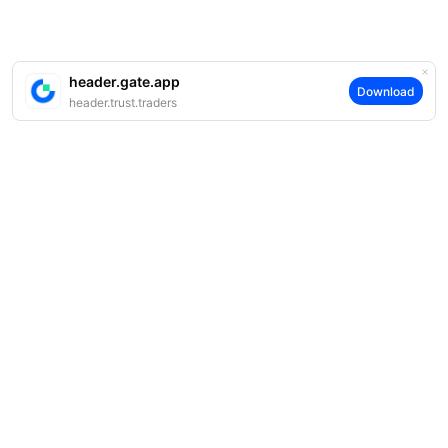
header.gate.app
Download
header.trust.traders
案内
当社について
商品
採用情報
P2P
サポート
ニュースルーム
交換 & ブロック取引
VIP特典
F1 Oracle Red Bull Racing 公式スポンサー