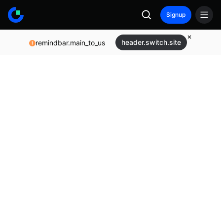
Signup
header.switch.site
remindbar.main_to_us