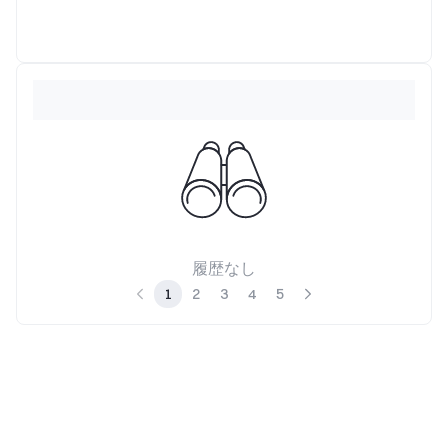
unde
履歴なし
1
2
3
4
5