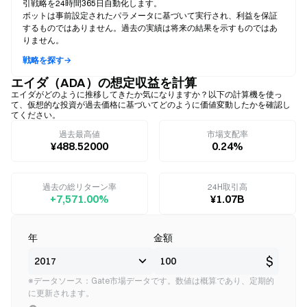
引戦略を24時間365日自動化します。
ボットは事前設定されたパラメータに基づいて実行され、利益を保証
するものではありません。過去の実績は将来の結果を示すものではあ
りません。
戦略を探す→
エイダ（ADA）の想定収益を計算
エイダがどのように推移してきたか気になりますか？以下の計算機を使っ
て、仮想的な投資が過去価格に基づいてどのように価値変動したかを確認し
てください。
過去最高値
市場支配率
¥488.52000
0.24%
過去の総リターン率
24H取引高
+7,571.00%
¥1.07B
年
金額
$
※データソース：Gate市場データです。数値は概算であり、定期的
に更新されます。