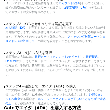
メールアドレスまたは電話番号を使って
アカウント登録
を行ってください。
最初の取引前に強力なパスワードを設定し、
2要素認証（2FA）
を有効にし
てアカウントの安全性を高めましょう。
ステップ2－KYCとセキュリティ認証を完了
本人確認（KYC）
を完了すると、より高い取引上限や多様な支払い方法が利
用可能になります。認証要件は地域や支払い方法によって異なる場合があり
ます。アカウントのセキュリティ強化のため、
フィッシング対策コード
と
出
金アドレスの許可リスト
の両方を設定することをおすすめします。
ステップ3－支払い方法を選択
対応可能な方法には、
銀行カード（クレジット/デビット）
、
銀行振込
、
P2P/C2C
取引、そしてサードパーティプロバイダーが含まれます。それぞれ
の方法で、手数料、処理時間、上限が異なります。ご注文前に各オプション
を比較してください。詳細は、下記の[支払い方法]セクションをご覧くださ
い。
ステップ4－確認して、エイダ（ADA）を購入
ご注文内容（合計金額：価格＋適用手数料）をよくご確認ください。確定
後、エイダ（ADA）はGateの現物ウォレットに入金されます。
外部ウォレ
ットへ出金
する場合は、
ネットワークとアドレスが正しいことを必ずご確認
の上
、まず少額のテスト送金を行ってください。
Gateでエイダ（ADA）を購入する方法