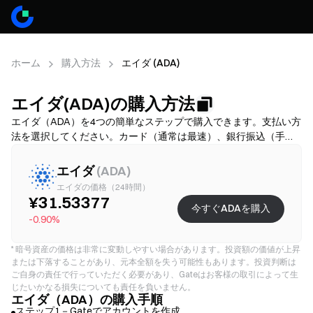
ホーム
購入方法
エイダ (ADA)
エイダ(ADA)の購入方法
エイダ（ADA）を4つの簡単なステップで購入できます。支払い方
法を選択してください。カード（通常は最速）、銀行振込（手数
料が低いことが多いですが、時間がかかる場合があります）、ま
たはP2P/C2C（選択肢は多いですが、詐欺リスクが高いです）か
エイダ
(
ADA
)
ら選び、その後、総コスト（提供業者手数料＋スプレッド）を確
エイダの価格（24時間）
認し、必要に応じてKYCを完了し、2FAでアカウントを保護してく
¥31.53377
今すぐADAを購入
ださい。利用可能性、上限、手数料、処理時間は地域と提供業者
-0.90%
により異なります。
*
暗号資産の価格は非常に変動しやすい場合があります。投資額の価値が上昇
または下落することがあり、元本全額を失う可能性もあります。投資判断は
ご自身の責任で行っていただく必要があり、Gateはお客様の取引によって生
じたいかなる損失についても責任を負いません。
エイダ（ADA）の購入手順
ステップ1－Gateでアカウントを作成