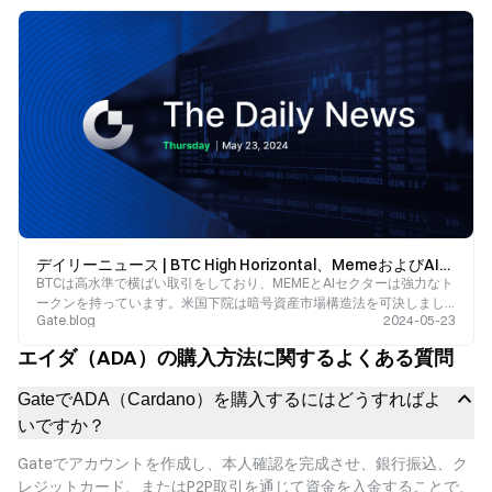
デイリーニュース | BTC High Horizontal、MemeおよびAIは強力です；米国下院が暗号資産市場の構造法を承認；ADAの30％の下落は「中央集権化の懸念?
BTCは高水準で横ばい取引をしており、MEMEとAIセクターは強力なト
ークンを持っています。米国下院は暗号資産市場構造法を可決しまし
Gate.blog
2024-05-23
た。TaikoはTKOのエアドロップ資格クエリページの開設を発表しまし
た。
エイダ（ADA）の購入方法に関するよくある質問
GateでADA（Cardano）を購入するにはどうすればよ
いですか？
Gateでアカウントを作成し、本人確認を完成させ、銀行振込、ク
レジットカード、またはP2P取引を通じて資金を入金することで、