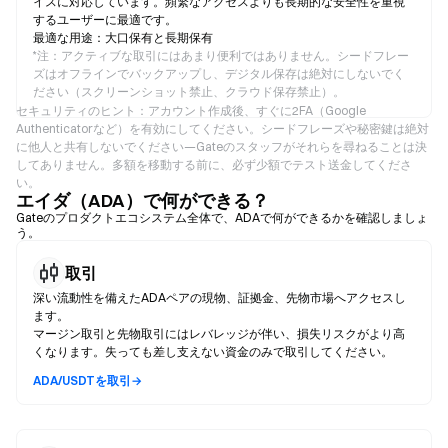
イスに対応しています。頻繁なアクセスよりも長期的な安全性を重視
するユーザーに最適です。
最適な用途：大口保有と長期保有
*
注：アクティブな取引にはあまり便利ではありません。シードフレー
ズはオフラインでバックアップし、デジタル保存は絶対にしないでく
ださい（スクリーンショット禁止、クラウド保存禁止）。
セキュリティのヒント：アカウント作成後、すぐに2FA（Google
Authenticatorなど）を有効にしてください。シードフレーズや秘密鍵は絶対
に他人と共有しないでください—Gateのスタッフがそれらを尋ねることは決
してありません。多額を移動する前に、必ず少額でテスト送金してくださ
い。
エイダ（ADA）で何ができる？
Gateのプロダクトエコシステム全体で、ADAで何ができるかを確認しましょ
う。
取引
深い流動性を備えたADAペアの現物、証拠金、先物市場へアクセスし
ます。
マージン取引と先物取引にはレバレッジが伴い、損失リスクがより高
くなります。失っても差し支えない資金のみで取引してください。
ADA/USDTを取引→