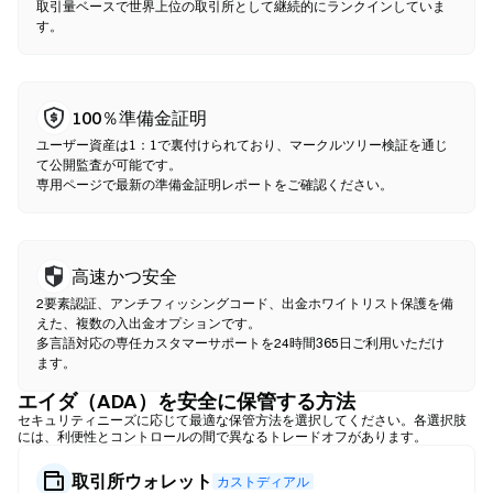
ください。ガス代が発生し、流動性の深さにより価格が中央集権
取引量ベースで世界上位の取引所として継続的にランクインしていま
す。
型市場と異なる場合がある点にご注意ください。ほとんどのDEX
活動は、Ethereum、BNB Chain、PolygonなどのEVM互換チェー
ン上で行われます。
100％準備金証明
ユーザー資産は1：1で裏付けられており、マークルツリー検証を通じ
て公開監査が可能です。
専用ページで最新の準備金証明レポートをご確認ください。
高速かつ安全
2要素認証、アンチフィッシングコード、出金ホワイトリスト保護を備
えた、複数の入出金オプションです。
多言語対応の専任カスタマーサポートを24時間365日ご利用いただけ
ます。
エイダ（ADA）を安全に保管する方法
セキュリティニーズに応じて最適な保管方法を選択してください。各選択肢
には、利便性とコントロールの間で異なるトレードオフがあります。
取引所ウォレット
カストディアル