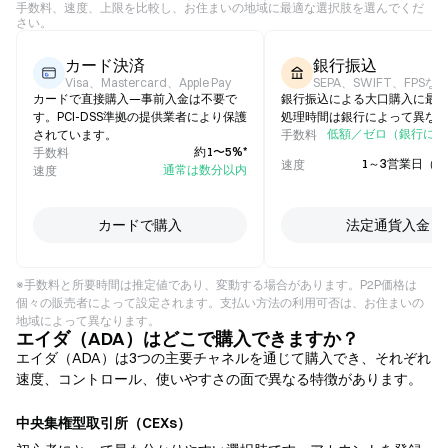
手数料、速度、上限を比較し、お住まいの地域に最適な選択肢を選んでくだ
さい。
カード決済
銀行振込
Visa、Mastercard、Apple Pay
SEPA、SWIFT、FPSな
カードで直接購入—事前入金は不要で
銀行振込による大口購入に最
す。PCI-DSS準拠の提供業者により保護
処理時間は銀行によって異な
低額／ゼロ（銀行によ
されています。
手数料
約1〜5%*
手数料
1～3営業日（
速度
通常は数分以内
速度
カードで購入
法定通貨入金
※手数料と所要時間は推定値であり、変動する場合があります。P2P価格は
個々の販売者によって設定されます。支払い方法の利用可否は、お住まいの
地域によって異なります。
エイダ（ADA）はどこで購入できますか？
エイダ（ADA）は3つの主要チャネルを通じて購入でき、それぞれ
速度、コントロール、使いやすさの面で異なる特徴があります。
中央集権型取引所（CEXs）