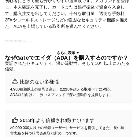
初心者にとって最も分かりやすい選択肢です。アカウントを登録
し、本人確認を完了し、カードまたは銀行振込で資金を入金し
て、購入注文を出してください。十分な取引量、透明な手数料、
2FAやコールドストレージなどの強固なセキュリティ機能を備え
た、ADAを上場している取引所を選んでください。
暗号資産ウォレット
自己保管を重視するユーザー向けです。ノンカストディアルウォ
レットでは、お客様自身が秘密鍵を保有し、ウォレットのインタ
なぜGateでエイダ（ADA）を購入するのですか？
ーフェース内で直接トークンをスワップできます。一部のウォレ
実証されたセキュリティ、深い流動性、そして10年以上にわたる
信頼。
ットは法定通貨オンランプにも対応しており、取引所を経由せず
にクレジットカードでADAを購入できます。いかなる取引でも、
比類のない多様性
確認前に必ずシードフレーズをバックアップし、コントラクトア
ドレスを確認してください。
4,900種類以上の暗号資産と、2,220を超える取引ペアに対応。
ADA取引向けに、狭いスプレッドで深い流動性を提供します。
分散型取引所（DEX）
仲介者なしでP2P取引を行います。DEXはスマートコントラクトを
使用してオンチェーンでスワップを実行するため、登録や本人確
2013年より信頼され続けています
認は不要です。互換性のあるウォレットを接続し、トークンペア
20,000,000人以上の登録ユーザーにサービスを提供してきた、長い運
を選択し、スリッページ許容値を設定して、スワップを確認して
営実績を持つ暗号資産取引所の一つです。