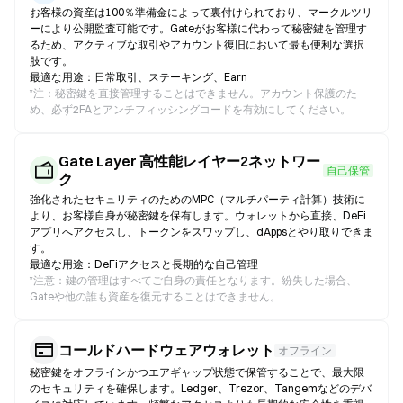
お客様の資産は100％準備金によって裏付けられており、マークルツリ
ーにより公開監査可能です。Gateがお客様に代わって秘密鍵を管理す
るため、アクティブな取引やアカウント復旧において最も便利な選択
肢です。
最適な用途：日常取引、ステーキング、Earn
*
注：秘密鍵を直接管理することはできません。アカウント保護のた
め、必ず2FAとアンチフィッシングコードを有効にしてください。
Gate Layer 高性能レイヤー2ネットワー
自己保管
ク
強化されたセキュリティのためのMPC（マルチパーティ計算）技術に
より、お客様自身が秘密鍵を保有します。ウォレットから直接、DeFi
アプリへアクセスし、トークンをスワップし、dAppsとやり取りできま
す。
最適な用途：DeFiアクセスと長期的な自己管理
*
注意：鍵の管理はすべてご自身の責任となります。紛失した場合、
Gateや他の誰も資産を復元することはできません。
コールドハードウェアウォレット
オフライン
秘密鍵をオフラインかつエアギャップ状態で保管することで、最大限
のセキュリティを確保します。Ledger、Trezor、Tangemなどのデバ