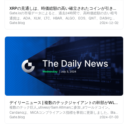
XRPの見通しは、時価総額の高い確立されたコインが引き続き上昇する中、どうなるでしょうか？
Gate.ioの市場データによると、過去24時間で、高時価総額の古い暗号
通貨は、ADA、XLM、LTC、HBAR、ALGO、EOS、QNT、DASHな
Gate.blog
2024-12-02
ど、すべてが大幅な上昇を見ています。
デイリーニュース | 複数のテックジャイアントの幹部がWLDに参加; ADAがMiCAコンプライアンス指標を更新; Blastが2回目のエアドロップ規制を発行
複数のテック巨人_utivesがSam Altmanに参加 _sワールドコイン_
Cardanoは、MiCAコンプライアンス指標を事前に更新しました。Blast
Gate.blog
2024-07-03
は、エアドロップ規制の第2フェーズを発表しました。