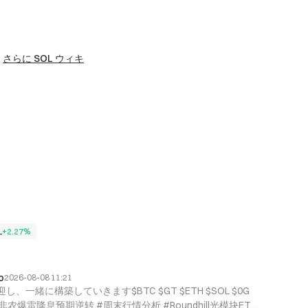
さらに SOL ウィキ
L
+2.27%
o
2026-08-08 11:21
一緒に構築していきます$BTC $GT $ETH $SOL $0G
启 #非农爆雷降息预期逆转 #周末行情分析 #Roundhill光模块ETF