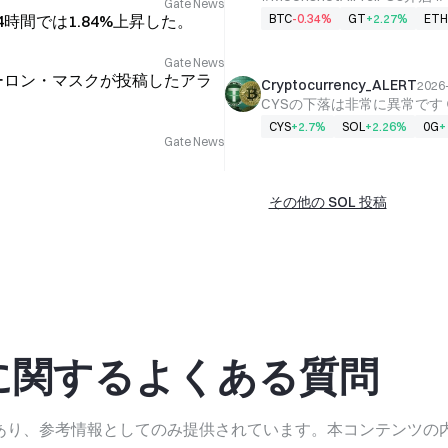
Gate News
首日成交7200万 #CLARI
BTC
-0.34%
GT
+2.27%
ETH
4時間では1.84%上昇した。
Gate News
にイーロン・マスクが投稿したアラ
Cryptocurrency_ALERT
2026-
CYS
+2.7%
SOL
+2.26%
0G
+
Gate News
その他の SOL 投稿
却に関するよくある質問
であり、参考情報としてのみ提供されています。本コンテンツの