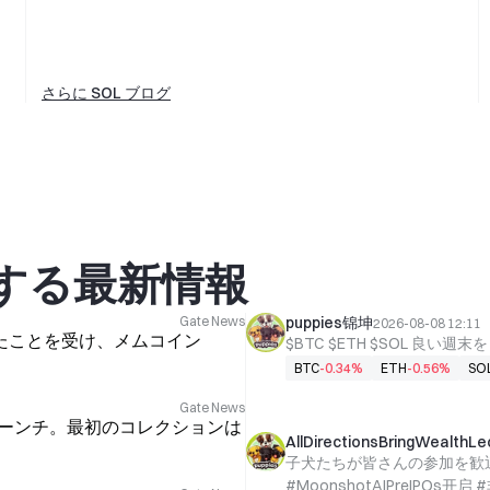
さらに SOL ブログ
関する最新情報
Gate News
puppies锦坤
2026-08-08 12:11
たことを受け、メムコイン
$BTC $ETH $SOL 良い週末を
BTC
-0.34%
ETH
-0.56%
SO
Gate News
日ローンチ。最初のコレクションは
AllDirectionsBringWealthLe
子犬たちが皆さんの参加を歓迎し、
#MoonshotAIPreIPOs开