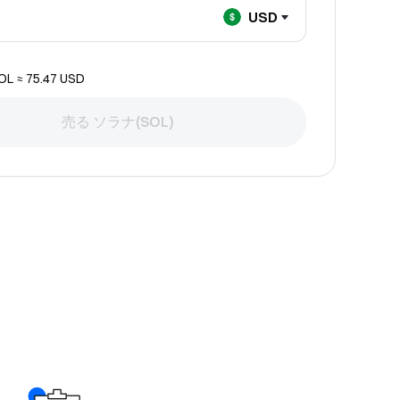
USD
OL
≈
75.47
USD
売る ソラナ(SOL)