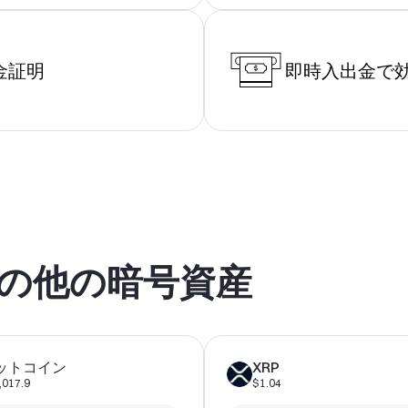
金証明
即時入出金で
その他の暗号資産
ットコイン
XRP
,017.9
$1.04