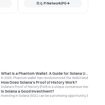
売る
Pi Network
(
PI
)
What Is a Phantom Wallet: A Guide for Solana Users in 2025
In 2025, Phantom wallet has revolutionized the Web3 landscape, emer
How Does Solana's Proof of History Work?
Solana's Proof of History (PoH) is a unique consensus mechanism tha
Is Solana a Good Investment?
Investing in Solana (SOL) can be a promising opportunity, but it also