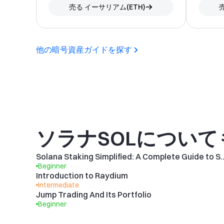
売る
イーサリアム
(
ETH
)
他の暗号資産ガイドを探す
ソラナSOLについ
Solana Staking Simplified: A Comp
Beginner
Introduction to Raydium
Intermediate
Jump Trading And Its Portfolio
Beginner