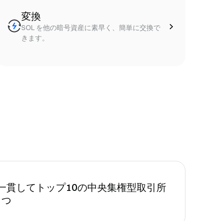
変換
SOL を他の暗号資産に素早く、簡単に交換で
きます。
、一貫してトップ10の中央集権型取引所
とつ