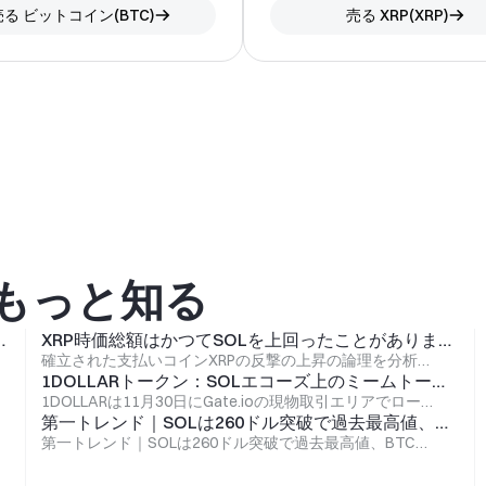
売る
ビットコイン
(
BTC
)
売る
XRP
(
XRP
)
てもっと知る
lete Guide to SOL Staking
XRP時価総額はかつてSOLを上回ったことがありましたが、何が起こったのでしょうか？
確立された支払いコインXRPの反撃の上昇の論理を分析する
1DOLLARトークン：SOLエコーズ上のミームトークン $1ビットコイン提案の反響
1DOLLARは11月30日にGate.ioの現物取引エリアでローンチされました。1DOLLARについて詳しくはクリックしてください。
第一トレンド｜SOLは260ドル突破で過去最高値、BTCは10万ドルまであと一歩
第一トレンド｜SOLは260ドル突破で過去最高値、BTCは10万ドルまであと一歩