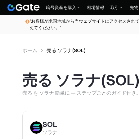
暗号資産を購入
相場情報
取引
先物
ホーム
売る ソラナ(SOL)
"お客様が米国地域から当ウェブサイトにアクセスされ
えてください。"
ホーム
売る ソラナ(SOL)
売る
ソラナ
(
SOL
売る を ソラナ 簡単に — ステップごとのガイド付き
SOL
ソラナ