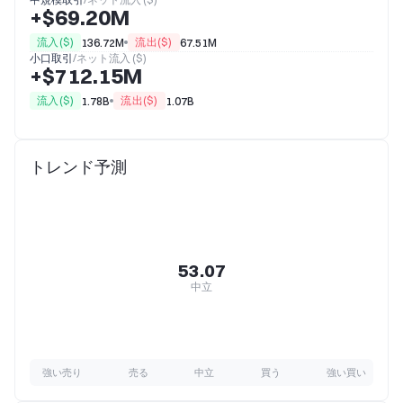
+$69.20M
流入($)
流出($)
136.72M
67.51M
小口取引
/
ネット流入 ($)
+$712.15M
流入($)
流出($)
1.78B
1.07B
トレンド予測
53.07
中立
強い売り
売る
中立
買う
強い買い