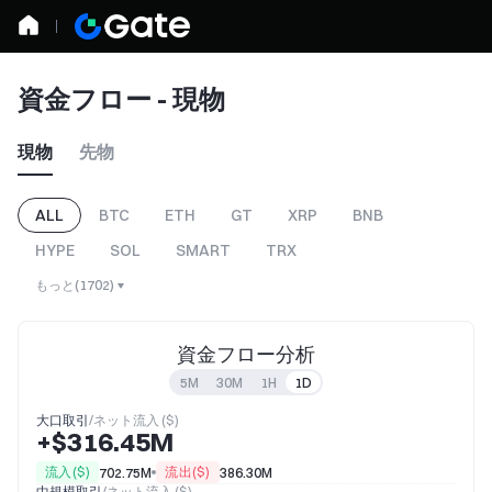
資金フロー - 現物
現物
先物
ALL
BTC
ETH
GT
XRP
BNB
HYPE
SOL
SMART
TRX
もっと
(
1702
)
資金フロー分析
5M
30M
1H
1D
大口取引
/
ネット流入 ($)
+$316.45M
流入($)
流出($)
702.75M
386.30M
中規模取引
/
ネット流入 ($)