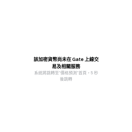
該加密貨幣尚未在 Gate 上線交
易及相關服務
系統將跳轉至"價格預測"首頁，5 秒
後跳轉