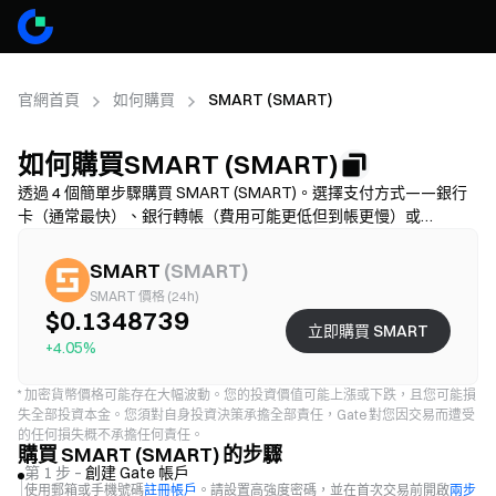
官網首頁
如何購買
SMART (SMART)
如何購買SMART (SMART)
透過 4 個簡單步驟購買 SMART (SMART)。選擇支付方式——銀行
卡（通常最快）、銀行轉帳（費用可能更低但到帳更慢）或
P2P/C2C（選擇更多但詐騙風險更高）——核對總費用（供應商手
續費 + 價差），需完成 KYC，並開啟 2FA 保護帳戶。可用性、限
SMART
(
SMART
)
額、費用和到帳時間因地區和供應商而異。
SMART 價格 (24h)
$0.1348739
立即購買 SMART
+4.05%
*
加密貨幣價格可能存在大幅波動。您的投資價值可能上漲或下跌，且您可能損
失全部投資本金。您須對自身投資決策承擔全部責任，Gate 對您因交易而遭受
的任何損失概不承擔任何責任。
購買 SMART (SMART) 的步驟
第 1 步 –
創建 Gate 帳戶
使用郵箱或手機號碼
註冊帳戶
。請設置高強度密碼，並在首次交易前開啟
兩步