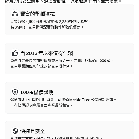
經驗證的安全體系、深度流動性，以及超過十年的產業積累。
去中心化交易所 (DEX)
豐富的幣種選擇
無需中間方的點對點交易。DEX 透過智能合約在鏈上執行兌換，無
支援超過 4,900 種加密貨幣和 2,220 多個交易對。
需註冊或身分認證。連接兼容錢包，選擇代幣對，設置滑點容差後
為 SMART 交易提供深度流動性和較低價差。
確認兌換即可。請注意交易需支付 Gas 費，且因流動性差異，價格
可能與中心化市場有所不同。大部分 DEX 活動發生在以太坊、BNB
Chain、Polygon 等 EVM 兼容鏈上。
自 2013 年以來值得信賴
營運時間最長的加密貨幣交易所之一，註冊用戶超過 2,000 萬。
交易量長期位居全球頭部交易所行列。
100% 儲備證明
儲備證明 1:1 保障用戶資產，可透過 Merkle Tree 公開審計驗證。
可在儲備證明專屬頁面查看最新報告。
快速且安全
多種充提方式，配合 2FA、反釣魚碼和免驗證地址保護。