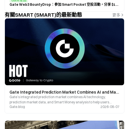
Gate 産品
Gate Web3 BountyDrop：參加 Smart Pocket 空投活動，分享 $10,000 SP
有關SMART (SMART)的最新動態
更多
Gate Integrated Prediction Market Combines AI and Market Data to Build Next-Generation Research Tools
Gate’s integrated prediction market combines AI technology,
prediction market data, and Smart Money analysis to help users
Gate.blog
2026-08-07
understand market trends, interpret crowd expectations, and build a
more complete view of the market.