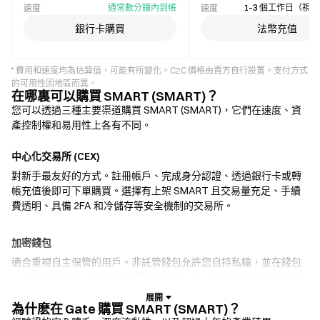
通常數分鐘內到帳
1–3 個工作日（視
速度
速度
銀行卡購買
法幣充值
* 費用和速度均為估算值，可能有所變化。C2C 價格由賣方自行設置。支付方式
的可用性因地區而異。
在哪裏可以購買 SMART (SMART)？
您可以透過三種主要渠道購買 SMART (SMART)，它們在速度、資
產控制權和易用性上各有不同。
中心化交易所 (CEX)
對新手最友好的方式。註冊帳戶、完成身分認證、透過銀行卡或轉
帳充值後即可下單購買。選擇有上架 SMART 且交易量充足、手續
費透明、具備 2FA 和冷儲存等安全機制的交易所。
加密錢包
適合重視自主保管的用戶。非託管錢包允許您自持私鑰，並在錢包
內直接兌換代幣。部分錢包還支援法幣入金，無需先經過交易所即
可使用信用卡購買 SMART。務必備份助記詞，並在確認任何交易前
核實合約地址。
為什麽在 Gate 購買 SMART (SMART)？