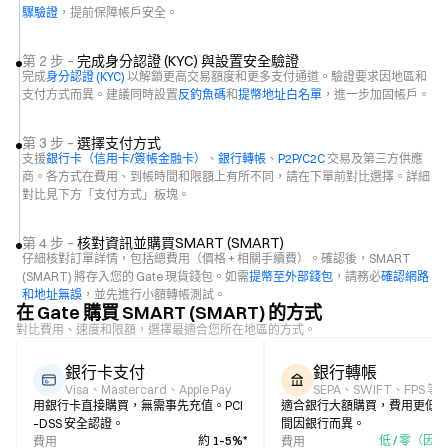
驟驗證
，提前保障帳戶安全。
第 2 步 –
完成身分認證 (KYC) 與設置安全驗證
完成
身分認證 (KYC)
以解鎖更高交易額度和更多支付通道。驗證要求因地區和
支付方式而異。建議同時設置
反釣魚碼
和
提幣地址白名單
，進一步加固帳戶。
第 3 步 –
選擇支付方式
支援
銀行卡（信用卡/簽帳金融卡）
、
銀行轉帳
、
P2P/C2C
交易及第三方供應
商。各方式在費用、到帳時間和限額上有所不同，請在下單前對比選擇。詳細
對比見下方「支付方式」板塊。
第 4 步 –
核對資訊並購買SMART (SMART)
仔細核對訂單詳情，包括總費用（價格 + 相關手續費）。確認後，SMART
(SMART) 將存入您的 Gate 現貨錢包。如需
提幣至外部錢包
，請務必
確認網路
和地址無誤
，並先進行小額轉帳測試。
在 Gate 購買 SMART (SMART) 的方式
對比費用、速度和限額，選擇最適合您所在地區的方式。
銀行卡支付
銀行轉帳
Visa、Mastercard、Apple Pay
SEPA、SWIFT、FPS 等
用銀行卡直接購買，無需事先充值。PCI
適合銀行大額購買，費用更低
–DSS 安全認證。
間因銀行而異。
約 1–5%*
低 / 零（因
費用
費用