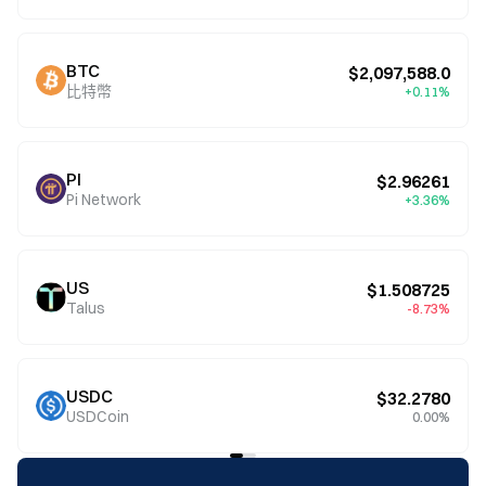
BTC
$2,097,588.0
比特幣
+0.11%
PI
$2.96261
Pi Network
+3.36%
US
$1.508725
Talus
-8.73%
USDC
$32.2780
USDCoin
0.00%