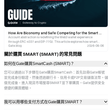
How Are Biconomy and Safe Competing for the Smart Wallet Gateway? A Comprehensive Overview of the Account Abstraction (AA) Ecosystem
Account abstraction is redefining the Web3 wallet experience
through ERC-4337 and EIP-7702. This article explores how smart
Gate.blog
2026-08-06
accounts eliminate the need for seed phrases and lower gas barriers,
while also analyzing the value proposition of infrastructure projects
關於購買 SMART (SMART) 的常見問題
like Biconomy and Safe.
如何在Gate購買SmartCash (SMART)？
您可以通過以下步驟在Gate購買SmartCash：首先註冊Gate帳號
並完成身份驗證，然後透過銀行卡、信用卡或P2P交易儲值法幣。儲
值完成後，進入現貨市場搜尋SMART並下單購買。Gate提供安全
便捷的購買體驗。
我可以用哪些支付方式在Gate購買SMART？