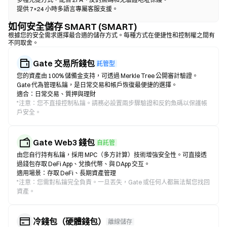
提供 7×24 小時多語言專屬客服支援。
如何安全儲存 SMART (SMART)
根據您的安全需求選擇最合適的儲存方式。每種方式在便捷性和控制權之間有
不同取舍。
Gate 交易所錢包
託管型
您的資產由 100% 儲備金支持，可透過 Merkle Tree 公開審計驗證。
Gate 代為管理私鑰，是日常交易和帳戶恢復最便捷的選擇。
適合：日常交易、質押與理財
*
注意：您不直接控制私鑰。請務必設置兩步驟驗證和反釣魚碼以保護帳
戶安全。
Gate Web3 錢包
自託管
由您自行持有私鑰，採用 MPC（多方計算）技術增強安全性。可直接透
過錢包存取 DeFi App、兌換代幣、與 DApp 交互。
適用場景：存取 DeFi、長期資產管理
*
注意：您需對私鑰完全負責。一旦丟失，Gate 或任何人都無法幫您找回
資產。
冷錢包（硬體錢包）
離線儲存