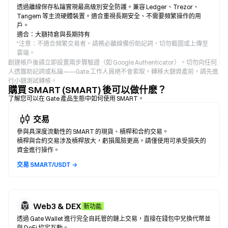
透過離線保存私鑰實現最高級別安全防護。兼容 Ledger、Trezor、
Tangem 等主流硬體裝置。適合重視長期安全、不需要頻繁操作的用
戶。
適合：大額持倉與長期持有
*
注意：不適合頻繁交易者。請務必離線備份助記詞，切勿截圖或上傳至
雲端。
創建帳戶後請立即設置兩步驟驗證（如 Google Authenticator）。切勿向任何
人透露助記詞或私鑰——Gate 工作人員絕不會索取。轉移大額資產前，請先進
行小額測試轉帳。
購買 SMART (SMART) 後可以做什麽？
了解您可以在 Gate 產品生態中如何使用 SMART。
交易
參與具深度流動性的 SMART 的現貨、槓桿和合約交易。
槓桿與合約交易涉及槓桿放大，虧損風險更高。請僅使用可承受損失的
資金進行操作。
交易 SMART/USDT →
Web3 & DEX
新功能
透過 Gate Wallet 進行完全自託管的鏈上交易，直接在錢包中兌換代幣並
與 DeFi 協定互動。