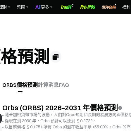
理財
幣圈
更多
福利
)價格預測
ORBS價格預測
計算
消息
FAQ
Orbs (ORBS) 2026–2031 年價格預測
隨著加密貨幣市場的波動，人們對Orbs短期和長期的發展方向與價格
從現在到 2030 年，Orbs 預計可以達到 ＄0.2722。
以目前價格 ＄0.1751 購買 Orbs 的潛在收益率是 +55.00%，Orbs 的