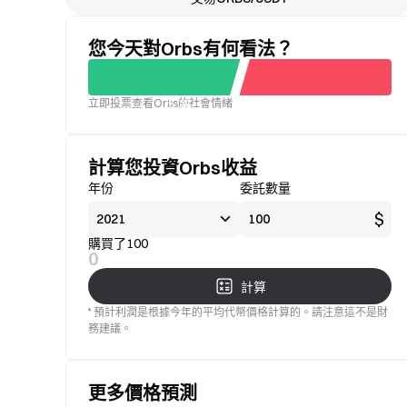
您今天對Orbs有何看法？
立即投票查看Orbs的社會情緒
不滿
標準
意
計算您投資Orbs收益
年份
委託數量
$
購買了100
0
計算
* 預計利潤是根據今年的平均代幣價格計算的。請注意這不是財
務建議。
更多價格預測