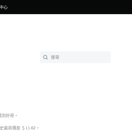
中心
感到好奇。
歷史最高價是 ＄11.62。