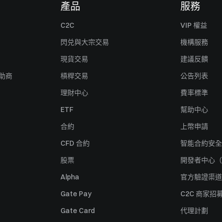
產品
服務
C2C
VIP 權益
閃兑與大宗交易
機構服務
現貨交易
建議反饋
贊助商
槓桿交易
公告列表
理財中心
費率標準
ETF
幫助中心
合約
上幣申請
CFD 合約
智能合約安全
股票
開發者中心（
Alpha
官方驗證渠道
Gate Pay
C2C 商家招
Gate Card
代理計劃