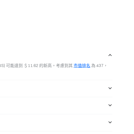
ORBS) 可能達到 ＄11.62 的新高。考慮到其 
市值排名
 為 437，