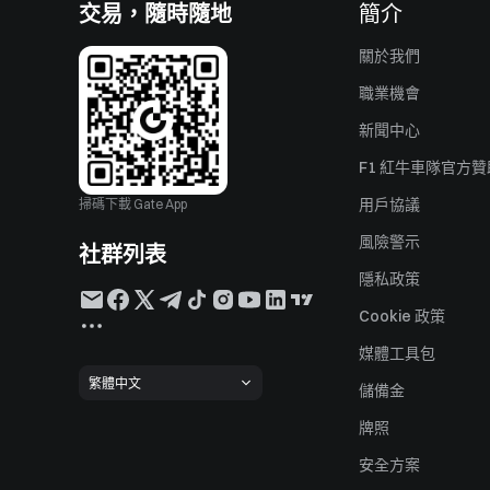
交易，隨時隨地
簡介
關於我們
職業機會
新聞中心
F1 紅牛車隊官方
用戶協議
掃碼下載 Gate App
風險警示
社群列表
隱私政策
Cookie 政策
媒體工具包
繁體中文
儲備金
牌照
安全方案