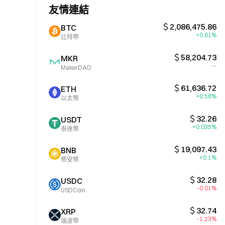
友情連結
＄2,086,475.86
BTC
+0.81%
比特幣
＄58,204.73
MKR
--
MakerDAO
＄61,636.72
ETH
+0.56%
以太幣
＄32.26
USDT
+0.035%
泰達幣
＄19,097.43
BNB
+0.1%
幣安幣
＄32.28
USDC
-0.01%
USDCoin
＄32.74
XRP
-1.23%
瑞波幣