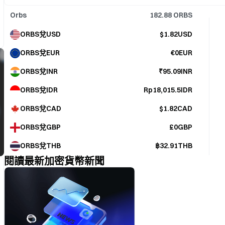
Orbs
182.88
ORBS
ORBS兌USD
$1.82USD
ORBS兌EUR
€0EUR
ORBS兌INR
₹95.09INR
ORBS兌IDR
Rp18,015.5IDR
ORBS兌CAD
$1.82CAD
ORBS兌GBP
£0GBP
ORBS兌THB
฿32.91THB
閱讀最新加密貨幣新聞