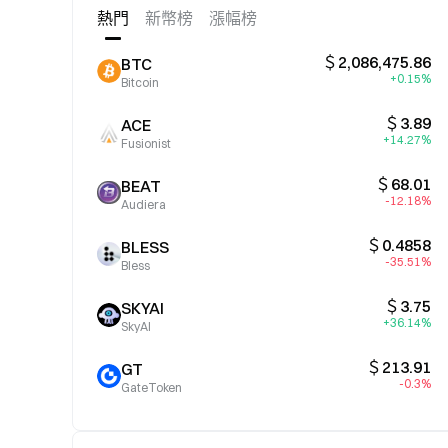
熱門
新幣榜
漲幅榜
＄2,086,475.86
BTC
+0.15%
Bitcoin
＄3.89
ACE
+14.27%
Fusionist
＄68.01
BEAT
-12.18%
Audiera
＄0.4858
BLESS
-35.51%
Bless
＄3.75
SKYAI
+36.14%
SkyAI
＄213.91
GT
-0.3%
GateToken