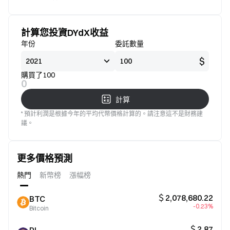
標準
意
計算您投資dYdX收益
年份
委託數量
$
購買了100
0
計算
* 預計利潤是根據今年的平均代幣價格計算的。請注意這不是財務建
議。
更多價格預測
熱門
新幣榜
漲幅榜
＄2,078,680.22
BTC
-0.23%
Bitcoin
＄2.87