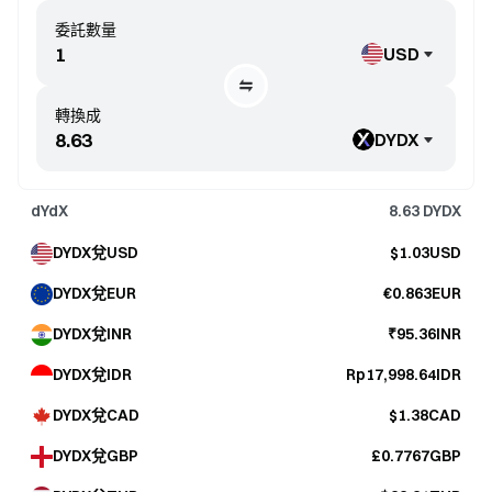
委託數量
USD
轉換成
DYDX
dYdX
8.63
DYDX
DYDX兌USD
$1.03USD
DYDX兌EUR
€0.863EUR
DYDX兌INR
₹95.36INR
DYDX兌IDR
Rp17,998.64IDR
DYDX兌CAD
$1.38CAD
DYDX兌GBP
£0.7767GBP