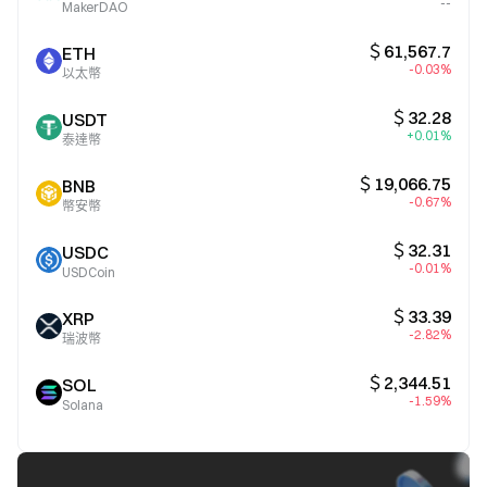
--
MakerDAO
＄61,567.7
ETH
-0.03%
以太幣
＄32.28
USDT
+0.01%
泰達幣
＄19,066.75
BNB
-0.67%
幣安幣
＄32.31
USDC
-0.01%
USDCoin
＄33.39
XRP
-2.82%
瑞波幣
＄2,344.51
SOL
-1.59%
Solana