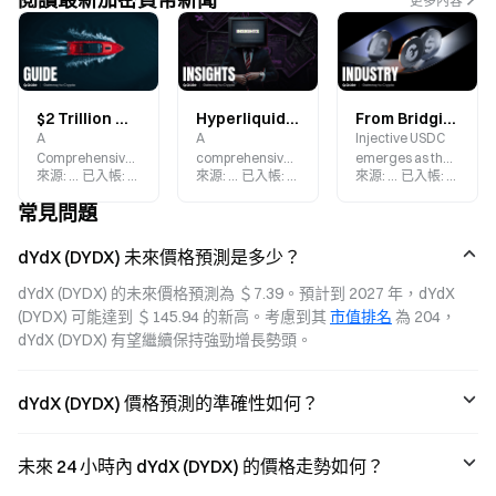
更多內容
$2 Trillion On-Chain Perpetuals Market Showdown: Who Will Lead the Next Generation of DeFi Derivatives—Lighter, Hyperliquid, or dYdX?
Hyperliquid vs dYdX vs GMX: On-Chain Perpetuals Comparison 2026
From Bridging to Native: How USDC Cross-Chain Transfers Are Setting a New Standard for Stablecoins on Cosmos
A
A
Injective USDC
Comprehensive
comprehensive
emerges as the
來源
:
Gate.blog
已入帳
:
2026-07-13
來源
:
Gate.blog
已入帳
:
2026-05-20
來源
:
Gate.blog
已入帳
:
2026-0
Comparison of
comparison of
primary
the Top Three
HYPE, dYdX, and
stablecoin
常見問題
Decentralized
GMX—three
standard for the
Derivatives
leading on-
Cosmos
dYdX (DYDX) 未來價格預測是多少？
Platforms:
chain perpetual
ecosystem and
Lighter,
contract
dYdX, backed by
dYdX (DYDX) 的未來價格預測為 ＄7.39。預計到 2027 年，dYdX 
Hyperliquid, and
protocols—
a four-year
(DYDX) 可能達到 ＄145.94 的新高。考慮到其 
市值排名
 為 204，
dYdX
examining their
commitment to
positions in
advance the
dYdX (DYDX) 有望繼續保持強勁增長勢頭。
trading volume,
implementation
TVL, token
of native USDC
fundamentals,
cross-chain
dYdX (DYDX) 價格預測的準確性如何？
and ecosystem
transfer
dynamics.
protocols.
未來 24 小時內 dYdX (DYDX) 的價格走勢如何？