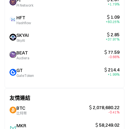
PI
+1.79%
Pi Network
＄1.09
HFT
+80.25%
Hashflow
＄2.85
SKYAI
+37.97%
SkyAI
＄77.59
BEAT
-0.66%
Audiera
＄214.4
GT
+1.99%
GateToken
友情連結
＄2,078,680.22
BTC
-0.41%
比特幣
＄58,249.02
MKR