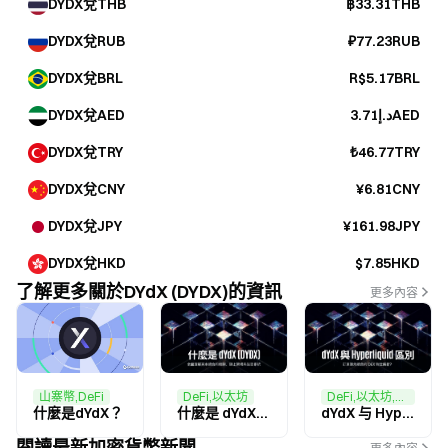
DYDX兌THB
฿33.31THB
DYDX兌RUB
₽77.23RUB
DYDX兌BRL
R$5.17BRL
DYDX兌AED
د.إ3.71AED
DYDX兌TRY
₺46.77TRY
DYDX兌CNY
¥6.81CNY
DYDX兌JPY
¥161.98JPY
DYDX兌HKD
$7.85HKD
了解更多關於dYdX (DYDX)的資訊
更多內容
DeFi,以太坊
DeFi,以太坊,交易
山寨幣,DeFi
什麼是 dYdX（DYDX）？全面理解其永續合約機制、鏈上架構與生態系統
dYdX 与 Hyperliquid 有何区别？订单簿永续合约 DEX 对比解析
什麼是dYdX？
閱讀最新加密貨幣新聞