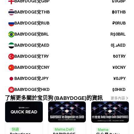
BABYDOGE兌GBP
£0GBP
BABYDOGE兌THB
฿0THB
BABYDOGE兌RUB
₽0RUB
BABYDOGE兌BRL
R$0BRL
BABYDOGE兌AED
د.إ0AED
BABYDOGE兌TRY
₺0TRY
BABYDOGE兌CNY
¥0CNY
BABYDOGE兌JPY
¥0JPY
BABYDOGE兌HKD
$0HKD
了解更多關於宝贝狗 (BABYDOGE)的資訊
更多內容
Meme,DeFi
快讀
Meme