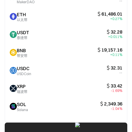
--
MakerDAO
＄61,486.01
ETH
+0.27%
以太幣
＄32.28
USDT
+0.011%
泰達幣
＄19,157.16
BNB
+0.11%
幣安幣
＄32.31
USDC
--
USDCoin
＄33.42
XRP
-1.69%
瑞波幣
＄2,349.36
SOL
-1.04%
Solana