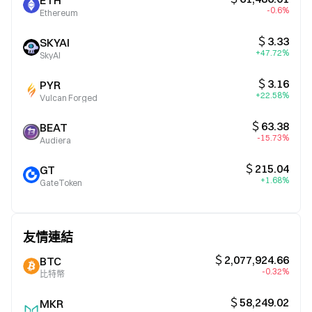
ETH
-0.6%
Ethereum
＄3.33
SKYAI
+47.72%
SkyAI
＄3.16
PYR
+22.58%
Vulcan Forged
＄63.38
BEAT
-15.73%
Audiera
＄215.04
GT
+1.68%
GateToken
友情連結
＄2,077,924.66
BTC
-0.32%
比特幣
＄58,249.02
MKR