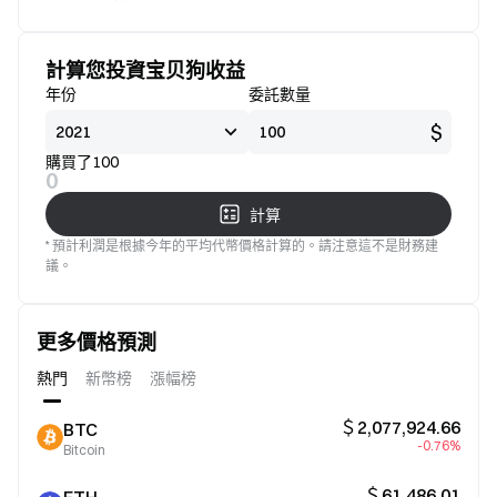
標準
意
計算您投資宝贝狗收益
年份
委託數量
$
購買了100
0
計算
* 預計利潤是根據今年的平均代幣價格計算的。請注意這不是財務建
議。
更多價格預測
熱門
新幣榜
漲幅榜
＄2,077,924.66
BTC
-0.76%
Bitcoin
＄61,486.01