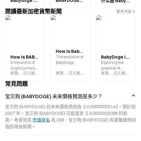
BABYDOGE、Dogecoin 與 SHIB 的差異：Meme Coin 生態與代幣機制對比解析
Babydoge 是什麼？最新行情與動態全解析
什么是 Baby Doge Coin（BABYDOGE）？全面理解其 Meme Coin 机制、社区生态与链上应用体系
閱讀最新加密貨幣新聞
更多內容
How Is BabyDoge Currently Priced and Performing in the Market?
How Is BABYDOGE Burn Progressing? Analysis Of Token Deflation And Market Effects
BabyDoge in 2025: Price, Buying Guide, and Detailed Explanation of the Ecosystem
The evolution of
In the world of
BabyDoge
Exploring the
cryptocurrency,
symbolizes a
potential of
來源
:
Gate.blog
已入帳
:
2025-08-22
來源
:
Gate.blog
已入帳
:
2025-07-24
來源
:
Gate.blog
已入帳
:
2025-0
token burning
profound
BabyDoge: Price
has become one
transformation
predictions for
常見問題
of the important
in the meme coin
2025, ecosystem
strategies for
market: shifting
innovations, and
宝贝狗 (BABYDOGE) 未來價格預測是多少？
project teams to
from mere social
practical
demonstrate
speculation to
applications.
宝贝狗 (BABYDOGE) 的未來價格預測為 ＄0.00000002143。預計到 
confidence and
capturing
2027 年，宝贝狗 (BABYDOGE) 可能達到 ＄0.0000002098 的新
promote value
practical value.
enhancement.
高。考慮到其 
市值排名
 為 269，宝贝狗 (BABYDOGE) 有望繼續保持
強勁增長勢頭。