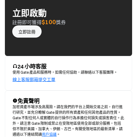
立即啟動
$100
註冊即可獲得
獎券
立即註冊
24 小時客服
使用 Gate 產品和服務時，如需任何協助，請聯絡以下客服團隊。
線上客服
郵箱
提交工單
免責聲明
加密資產市場涉及高風險。請在我們的平台上開始交易之前，自行進
行研究，並充分瞭解 Gate 提供的所有資產和任何其他產品的性質。
Gate 不對任何人或實體的自行操作行為承擔任何損失或損害責任。此
外，請注意 Gate 限制或禁止在受限地區使用全部或部分服務，包括
但不限於美國、加拿大、伊朗、古巴。有關受限地區的最新清單，請
通過以下連結閱讀
用戶協議
。