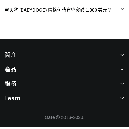
宝贝狗 (BABYDOGE) 價格何時有望突破 1,000 美元？
簡介
關於我們
產品
職業機會
C2C
服務
新聞中心
閃兑與大宗交易
VIP 權益
F1 紅牛車隊官方贊助商
Learn
現貨交易
機構服務
用戶協議
學院
槓桿交易
建議反饋
風險警示
Gate © 2013-2026.
Gate 快訊
理財中心
公告列表
隱私政策
Gate Blog
ETF