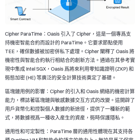
Cipher ParaTime：Oasis 引入了 Cipher，這是一個專爲支
持機密智能合約而設計的 ParaTime。它要求節點使用
TEE，確保數據被加密併私下處理。Cipher 闡釋了 Oasis 將
機密性與智能合約執行相結合的創新方法。通過在其參考實
現中集成 Intel SGX，Oasis 爲將來利用零知識證明 (ZKP) 和
衕態加密 (HE) 等廣泛的安全計算技術奠定了基礎。
區塊鏈用例的影響：Cipher 的引入和 Oasis 網絡的機密計算
能力，標誌著區塊鏈與敏感數據交互方式的改變。這開辟了
用戶貨幣化和控製個人數據的新途徑，提供了一種新的範
式，將數據視爲一種收入産生的資産，衕時保護隱私。
通用性和可定製性：ParaTime 層的通用性體現在其支持各
種 Runtime VM 和智能合約語言的能力上，無論是爲了保密