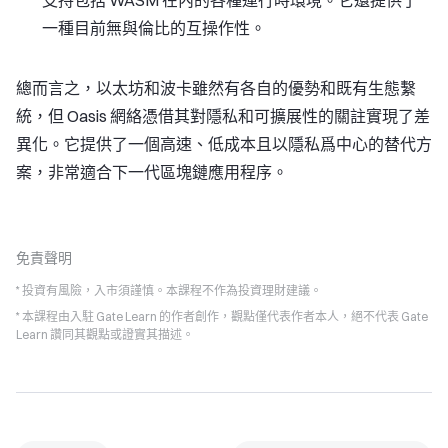
支持包括 WASM 在內的各種運行時環境。它還提供了
一種目前無與倫比的互操作性。
總而言之，以太坊和波卡雖然有各自的優勢和既有生態繫
統，但 Oasis 網絡憑借其對隱私和可擴展性的關註實現了差
異化。它提供了一個高速、低成本且以隱私爲中心的替代方
案，非常適合下一代區塊鏈應用程序。
免責聲明
* 投資有風險，入市須謹慎。本課程不作為投資理財建議。
* 本課程由入駐 Gate Learn 的作者創作，觀點僅代表作者本人，絕不代表 Gate
Learn 讚同其觀點或證實其描述。