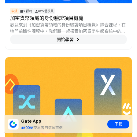
中級
9
課時
625
個學員
加密貨幣領域的身份驗證項目概覽
歡迎來到《加密貨幣領域的身份驗證項目概覽》綜合課程。在
這門前瞻性課程中，我們將一起探索加密貨幣生態系統中的身
份代幣。當今世界，隨着區塊鏈技術和去中心化應用的普及，
開始學習
安全可驗證的身份解決方案變得至關重要。本課程將帶大家深
入了解身份代幣，探究它在Web3生態系統中的意義，以及它
變革身份驗證、隱私保護和信任建設的潛力。與我們一起開啓
這一探索之旅，用專業知識武裝自己，以便更加輕鬆地掌握數
字時代去中心化身份相關的知識及其應用
Gate App
下載
4500萬
交易者的信賴首選