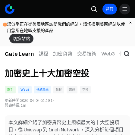
註冊
您似乎正在從美國地區訪問我們的網站。請切換到美國網站以使
用您所在地區支援的產品。
切換站點
Gate Learn
課程
加密貨幣
交易技術
Web3
傳統金
加密史上十大加密空投
新手
Web3
傳統金融
教程
宏觀
空投
更新時間
2026-04-04 02:29:14
閱讀時長
:
1m
本文詳細介紹了加密貨幣史上規模最大的十大空投項
目，從 Uniswap 到 1inch Network ，深入分析每個項目