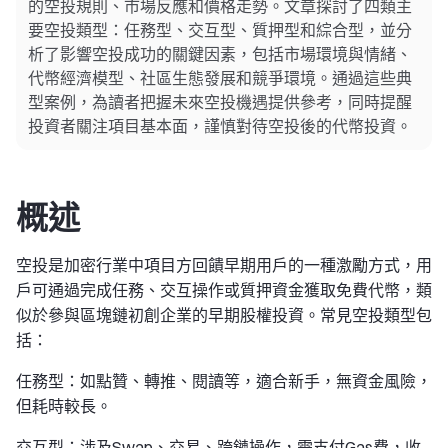
的空投規則、市場反應和價格走勢。文章探討了四類主
要空投類型：任務型、交互型、質押型和綜合型，並分
析了影響空投成功的關鍵因素，包括市場環境與情緒、
代幣經濟模型、社區生態發展和競爭環境。通過這些典
型案例，為讀者把握未來空投機遇提供參考，同時提醒
投資者關注項目基本面，謹慎對待空投後的代幣投資。
概述
空投是加密行業中項目方回饋早期用戶的一種激勵方式，用
戶可通過完成任務、交互操作或質押資金獲取免費代幣，類
似於參與區塊鏈初創企業的早期股權投資。常見空投類型包
括：
任務型：如點贊、轉推、閱讀等，適合新手，無資金風險，
但耗時較長。
交互型：涉及Swap、交易、跨鏈操作，需支付Gas費，收