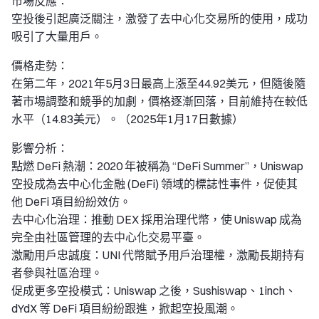
市場反應：
空投後引起廣泛關注，激發了去中心化交易所的使用，成功
吸引了大量用戶。
價格走勢：
在第二年，2021年5月3日最高上漲至44.92美元，但隨後隨
著市場調整和競爭的加劇，價格逐漸回落，目前維持在較低
水平（14.83美元）。（2025年1月17日數據）
影響分析：
點燃 DeFi 熱潮：2020 年被稱為 “DeFi Summer”，Uniswap
空投成為去中心化金融 (DeFi) 領域的標誌性事件，促使其
他 DeFi 項目紛紛效仿。
去中心化治理：推動 DEX 採用治理代幣，使 Uniswap 成為
完全由社區管理的去中心化交易平臺。
激勵用戶忠誠度：UNI 代幣賦予用戶治理權，激勵長期持有
者參與社區治理。
促成更多空投模式：Uniswap 之後，Sushiswap、1inch、
dYdX 等 DeFi 項目紛紛跟進，掀起空投風潮。