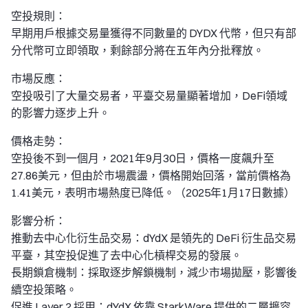
空投規則：
早期用戶根據交易量獲得不同數量的 DYDX 代幣，但只有部
分代幣可立即領取，剩餘部分將在五年內分批釋放。
市場反應：
空投吸引了大量交易者，平臺交易量顯著增加，DeFi領域
的影響力逐步上升。
價格走勢：
空投後不到一個月，2021年9月30日，價格一度飆升至
27.86美元，但由於市場震盪，價格開始回落，當前價格為
1.41美元，表明市場熱度已降低。（2025年1月17日數據）
影響分析：
推動去中心化衍生品交易：dYdX 是領先的 DeFi 衍生品交易
平臺，其空投促進了去中心化槓桿交易的發展。
長期鎖倉機制：採取逐步解鎖機制，減少市場拋壓，影響後
續空投策略。
促進 Layer 2 採用：dYdX 依靠 StarkWare 提供的二層擴容