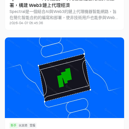
署，構建 Web3 鏈上代理經濟
Spectral是一個結合AI與Web3的鏈上代理機器智能網路，旨
在簡化智能合約的編寫和部署，使非技術用戶也能參與Web3
2026-04-07 05:45:36
創新。通過其產品Syntax，Spectral降低了創新門檻，並通過
Nova推理網路提供去中心化AI服務。項目獲得了約3000萬美
元融資，得到Web2和Web3領域巨頭的支持。Spectral的生
態布局廣泛，包括DeFi、DAO、安全等多個領域，展現了其在
AI+Web3領域的領導地位和發展潛力。
新手
以太坊
空投