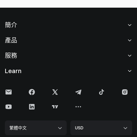
簡介
關於我們
產品
職業機會
C2C
服務
新聞中心
閃兑與大宗交易
VIP 權益
F1 紅牛車隊官方贊助商
Learn
現貨交易
機構服務
用戶協議
學院
槓桿交易
建議反饋
風險警示
Gate 快訊
理財中心
公告列表
隱私政策
Gate Blog
ETF
費率標準
Cookie 政策
加密貨幣百科
合約
幫助中心
媒體工具包
Gate 研究院
CFD 合約
繁體中文
USD
上幣申請
儲備金
比特幣減半
股票