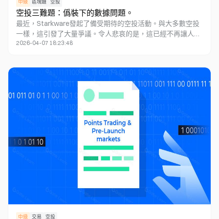
中級
區塊鏈
空投
空投三難題：僞裝下的數據問題。
最近，Starkware發起了備受期待的空投活動。與大多數空投
一樣，這引發了大量爭議。令人悲哀的是，這已經不再讓人感
2026-04-07 18:23:48
到意外了。
中級
交易
空投