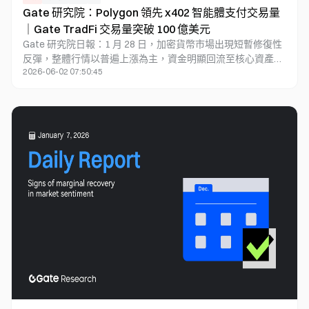
Gate 研究院：Polygon 領先 x402 智能體支付交易量
｜Gate TradFi 交易量突破 100 億美元
Gate 研究院日報：1 月 28 日，加密貨幣市場出現短暫修復性
反彈，整體行情以普遍上漲為主，資金明顯回流至核心資產及
2026-06-02 07:50:45
主要主流幣種。熱點方面，PIPPIN、BNKR 與 XRD 等中小市值
資產受智能體敘事及產品／工具更新預期推動表現強勢，資金
明顯集中於高彈性標的。Tether 推出合規穩定幣 USAT，採取
監管分層與渠道擴張的雙軌策略；Kite 主網路線圖聚焦於智能
體原生信任及按調用付費模式；Polygon 領先 x402 智能體支
付交易量，Base 交易量則已連續 8 天走弱。