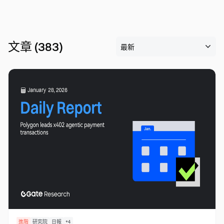
文章
(
383
)
進階
研究院
日報
+
4