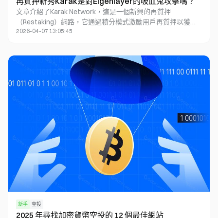
再質押新秀Karak是對Eigenlayer的吸血鬼攻擊嗎？
文章介紹了Karak Network，這是一個新興的再質押
（Restaking）網路，它通過積分模式激勵用戶再質押以獲得
2026-04-07 13:05:45
多重收益。Karak在短時間內獲得了高估值的融資，並推出了
早期訪問計劃，允許用戶通過再質押賺取積分，這些積分未來
可能轉換爲代幣進行空投。Karak的技術特點包括多資產再質
押、隨處再質押和即插即用的開發環境，支持多種資產和區塊
鏈生態系統。與Eigenlayer相比，Karak提供了更廣泛的資產支
持和獨特的技術優勢，有潛力挑戰Eigenlayer在再質押領域的
主導地位。文章還提供了如何成爲Karak早期參與者的指南，
並提示了相關風險。
新手
空投
2025 年尋找加密貨幣空投的 12 個最佳網站