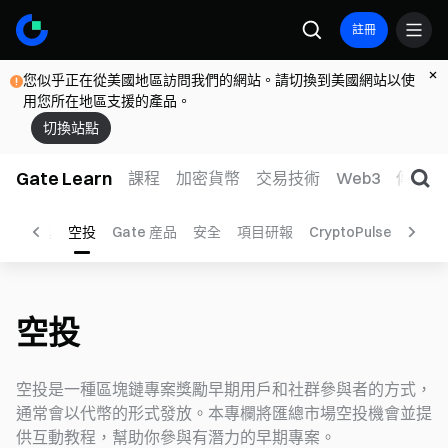
註冊
您似乎正在從美國地區訪問我們的網站。請切換到美國網站以使
用您所在地區支援的產品。
切換站點
Gate Learn
課程
加密貨幣
交易技術
Web3
傳統金
加密工具
空投
Gate 産品
安全
項目研報
CryptoPulse
研究
空投
空投是一種區塊鏈專案獎勵早期用戶和社群參與者的方式，
通常會以代幣的形式發放。本專欄將匯總市場空投機會並提
供互動教程，幫助你參與有潛力的早期專案。