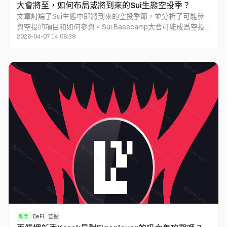
大會將至，如何布局或將到來的Sui生態空投季？
文章討論了Sui生態中即將到來的空投季節，並分析了可能參
與空投的項目和如何參與。Sui Basecamp大會可能成爲空投
2026-04-07 14:08:39
活動的起點。文章提到了Mysten Labs聯創Adeniyi的暗示，以
及Sui上的借貸項目Suilend、地址域名服務SuiNS和借貸協議
Navi的空投線索。詳細介紹了如何通過持有特定NFT、參與存
款和借貸等方式來提高獲得空投的機會。文章還提供了參與空
投的具體指南和一些技巧。
新手
DeFi
空投