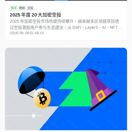
新手
教程
空投
2025 年度 20 大加密空投
2025 年加密空投市场热度持续攀升，越来越多区块链项目透
过空投激励用户参与生态建设。从 DeFi、Layer2、AI、NFT
2026-05-09 01:48:15
到跨链基础设施，空投已成为 Web3 项目吸引早期用户、扩大
社区影响力的核心成长动能。2025 年最值得关注的 Top 20 加
密空投项目包括 Pump.fun、Phantom、Eclipse、
Berachain、Monad、Story Protocol 等，这些项目的融资背
景、核心赛道、潜在空投逻辑及参与方式，都是评估当前最具
潜力加密空投机会的重要指标。对于有意布局优质 Web3 项
目、寻求早期收益的投资者而言，提前参与测试网、跨链交
互、质押和社区活动，仍是取得高价值空投的关键策略。