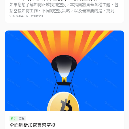
如果您想了解如何正確找到空投，本指南將涵蓋各種主題，包
括空投如何工作、不同的空投策略，以及最重要的是，找到合
2026-04-07 12:08:23
法加密貨幣空投的最佳網站。
新手
空投
全面解析加密貨幣空投