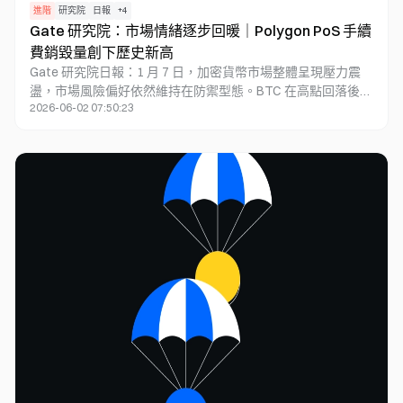
進階
研究院
日報
+
4
Gate 研究院：市場情緒逐步回暖｜Polygon PoS 手續
費銷毀量創下歷史新高
Gate 研究院日報：1 月 7 日，加密貨幣市場整體呈現壓力震
盪，市場風險偏好依然維持在防禦型態。BTC 在高點回落後進
2026-06-02 07:50:23
入區間整理，短線動能雖有所放緩，但中期結構尚未遭到破
壞；ETH 則展現相對穩健的表現。在市場熱點部分，
DSYNC、FHE 及 XPLA 受 AI Agent、隱私運算，以及 Web3
遊戲與 IP 共創敘事推動，走勢明顯強勁。從結構面來看，
Aave Horizon RWA 借貸規模創下新高、Polygon PoS 手續費
銷毀再創紀錄，以及 Solana 多項 2025 年核心指標屢創新
高，這些均成為當前市場的主要基本面亮點。不過，整體趨勢
能否持續，仍需仰賴市場情緒的穩定與進一步利多消息的落
實。