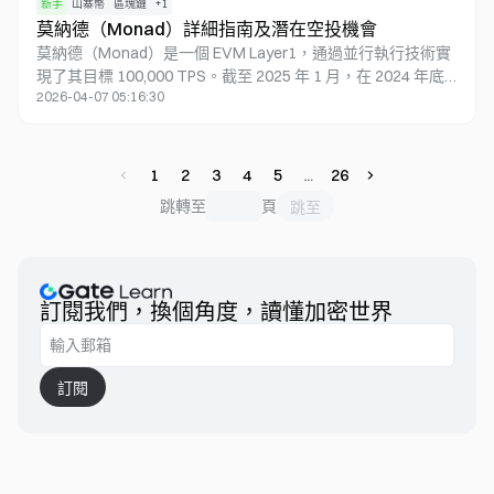
新手
山寨幣
區塊鏈
+
1
莫納德（Monad）詳細指南及潛在空投機會
莫納德（Monad）是一個 EVM Layer1，通過並行執行技術實
現了其目標 100,000 TPS。截至 2025 年 1 月，在 2024 年底
2026-04-07 05:16:30
成功主網啓動後，Monad 現在在生產環境中處理超過 70,000
TPS。其生態系統已擴展至超過 50 個項目，其中煎餅交易所
（PancakeSwap）達到 $250M 的總鎖倉量，而 LayerZero 實
現了亞秒級跨鏈交易。最近的技術進步包括交易確認速度提升
1
2
3
4
5
26
35% 和改進的 MonadBFT 安全性。Monad 代幣表現強勁，市
跳轉至
頁
跳至
值 $680M，質押參與率達 63%。本文探討了 Monad 的架構設
計、技術創新、主要特點和最新的生態系統發展。
訂閱我們，換個角度，讀懂加密世界
訂閱