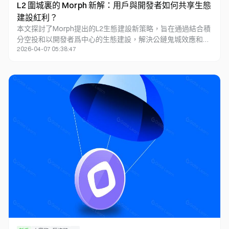
L2 圍城裏的 Morph 新解：用戶與開發者如何共享生態
建設紅利？
本文探討了Morph提出的L2生態建設新策略，旨在通過結合積
分空投和以開發者爲中心的生態建設，解決公鏈鬼城效應和虛
2026-04-07 05:38:47
假TVL繁榮問題。文章分析了Blast的空投策略和Morph的雙
管齊下方法，包括測試網積分空投激勵、面向開發者的生態建
設基金，以及如何吸引用戶和開發者參與。Morph通過一系列
活動，如Sparkloom Builder Program和孵化器計劃，鼓勵AI、
GameFi等項目在Morph上搭建，同時爲參與者提供資金支持
和空投激勵。