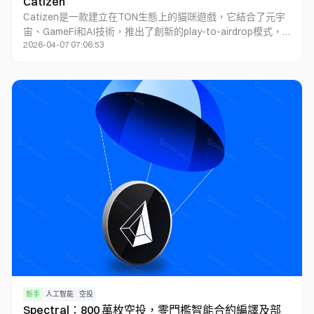
Catizen
Catizen是一款建立在TON生態上的貓咪遊戲，它結合了元宇
宙、GameFi和AI技術，推出了創新的play-to-airdrop模式，
2026-04-07 07:06:53
讓玩家在遊戲中賺取未來的空投。Catizen是TON生態中
Gamefi Bot賽道的龍頭項目，已經吸引了566萬遊戲玩家和
19.3萬鏈上用戶。該項目已獲得TON、Web3 Ventures等知名
投資機構的支持，並計劃將Catizen轉變爲Telegram遊戲平
台，推出更多遊戲。Catizen的Token總量爲10億，其中35%
用於生態和空投，目前玩家可以通過氪金參與空投預期。
新手
人工智能
空投
Spectral：800 萬枚空投，零門檻智能合約編譯及部