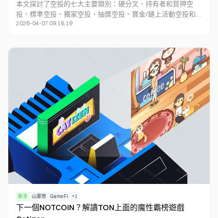
本文探討了空投的七大主要類別：硬分叉、持有者和質押空
投、標準空投、獨家空投、抽獎空投、賞金/鏈上活動空投和
2026-04-07 09:18:19
追溯空投。每種類型都有其獨特的分配方式和獎勵機制。
新手
山寨幣
GameFi
+
1
下一個NOTCOIN？解讀TON上面的魔性霸榜遊戲