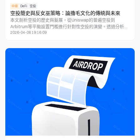
中級
DeFi
空投
空投簡史與反女巫策略：論擼毛文化的傳統與未來
本文剖析空投的歷史與髮展，從Uniswap的普遍空投到
Arbitrum等平颱設置門檻進行針對性空投的演變。透過分析反
2026-04-08 19:16:09
女巫策略，指出在空投早期階段，空投賽道可視爲一種具有不
錯賠率的「賭博」。然而隨著空投現象的內卷加劇，預期收益
也逐漸降低。