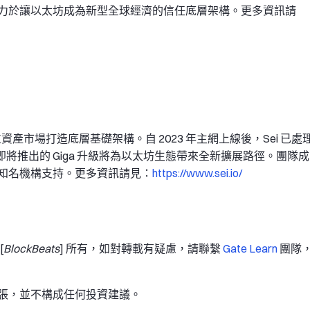
s 致力於讓以太坊成為新型全球經濟的信任底層架構。更多資訊請
數位資產市場打造底層基礎架構。自 2023 年主網上線後，Sei 已處
。即將推出的 Giga 升級將為以太坊生態帶來全新擴展路徑。團隊成
tures 等知名機構支持。更多資訊請見：
https://www.sei.io/
[
BlockBeats
] 所有，如對轉載有疑慮，請聯繫
Gate Learn
團隊
張，並不構成任何投資建議。