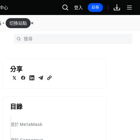
中心
登入
註冊
品。
切換站點
分享
目錄
關於 MetaMask