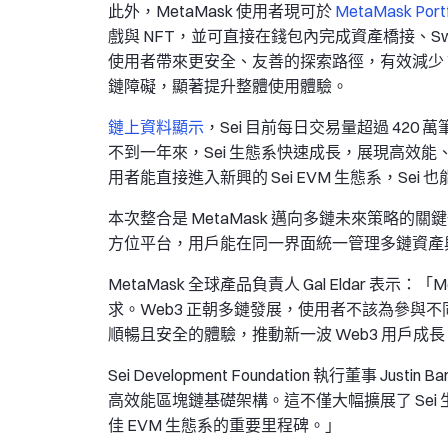
此外，MetaMask 使用者現可於
MetaMask Portf
戲與 NFT，並可直接在錢包內完成資產橋接、Sw
使用者帶來更安全、友善的探索路徑，有效減少 We
鏈障礙，顯著提升整體使用體驗。
鏈上資料顯示
，Sei 目前每日交易量超過 420 萬
不到一年來，Sei 生態系快速成長，展現高效能、
用者能直接進入新興的 Sei EVM 生態系，Sei
本次整合是 MetaMask 邁向多鏈未來策略的關
方位平台，用戶能在同一界面統一管理多鏈資產
MetaMask 全球產品負責人 Gal Eldar 表示
求。Web3 正朝多鏈發展，使用者不該為參與不同生
順暢且安全的體驗，推動新一波 Web3 用戶成
Sei Development Foundation 執行董事 Ju
高效能區塊鏈基礎架構。這不僅大幅擴展了 Sei 
佳 EVM 生態系的重要里程碑。」