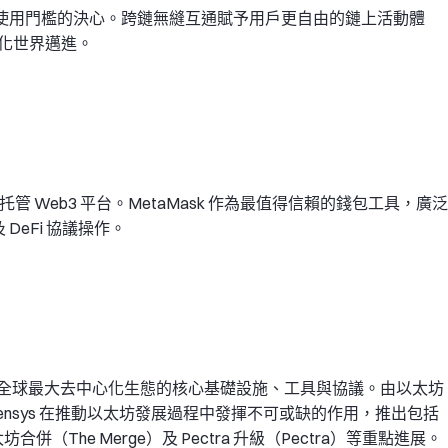
 Web3 使用門檻的決心。跨鏈無縫互通賦予用戶更自由的鏈上活動體
心化世界邁進。
先的自托管 Web3 平台。MetaMask 作為最值得信賴的錢包工具，廣泛
 DeFi 協議操作。
注建構全球最大去中心化生態的核心基礎設施、工具與協議。由以太坊
立，Consensys 在推動以太坊發展過程中發揮不可或缺的作用，推出包括
坊合併（The Merge）及 Pectra 升級（Pectra）等重點進展。