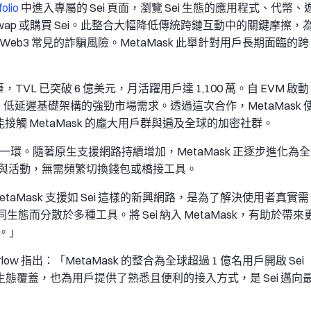
olio
中進入專屬的 Sei 頁面，瀏覽 Sei 生態的應用程式、代幣、
ap 或購買 Sei。此整合大幅降低傳統跨鏈互動中的關鍵摩擦，
b3 常見的詐騙風險。MetaMask 此舉針對用戶長期面臨的跨
筆，TVL 已突破 6 億美元，月活躍用戶達 1,100 萬。自 EVM 啟動
低延遲基礎架構的強勁市場需求。透過這次合作，MetaMask 
 也能接觸 MetaMask 的龐大用戶群與遍及全球的加密社群。
鍵一環。隨著原生支援網路持續增加，MetaMask 正逐步進化為全
與活動，無需頻繁切換錢包或橋接工具。
：「MetaMask 支援如 Sei 這樣的新興網路，是為了解決使用者真實需
態而分散於多種工具。將 Sei 納入 MetaMask，有助於帶來
長。」
stin Barlow 指出：「MetaMask 的整合為全球超過 1 億名用戶開啟 Sei
生態覆蓋，也為用戶提供了熟悉且便利的接入方式，是 Sei 邁向