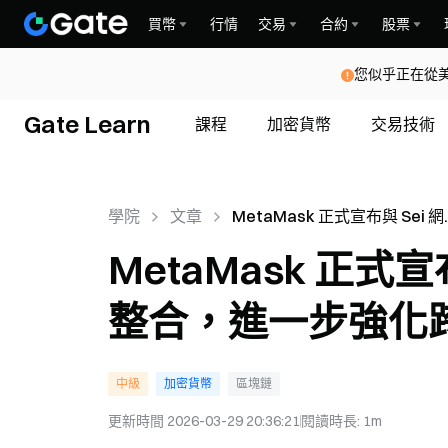
買幣
行情
交易
合約
股票
您似乎正在從
Gate Learn
課程
加密貨幣
交易技術
學院
文章
MetaMask 正式宣布與 Sei 
達成戰略性整合，進一步強化
MetaMask 正式
鏈 Web3 體驗
整合，進一步強化跨鏈
中級
加密貨幣
區塊鏈
更新時間
2026-03-29 20:36:21
閱讀時長
:
1m