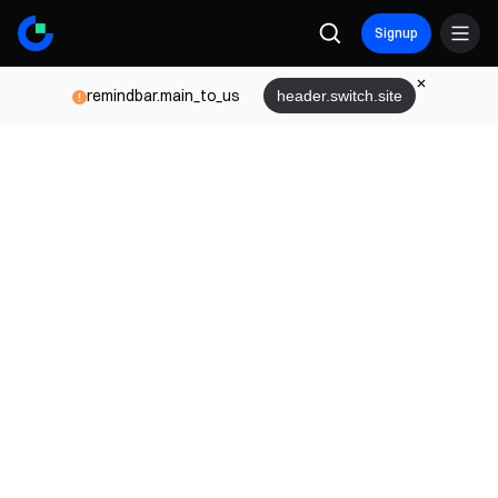
Signup
remindbar.main_to_us
header.switch.site