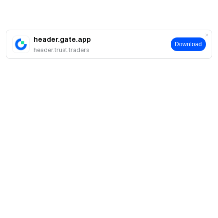
header.gate.app
Download
header.trust.traders
簡介
關於我們
產品
職業機會
C2C
服務
新聞中心
閃兑與大宗交易
VIP 權益
F1 紅牛車隊官方贊助商