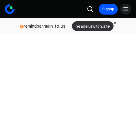
Signup
remindbar.main_to_us
header.switch.site