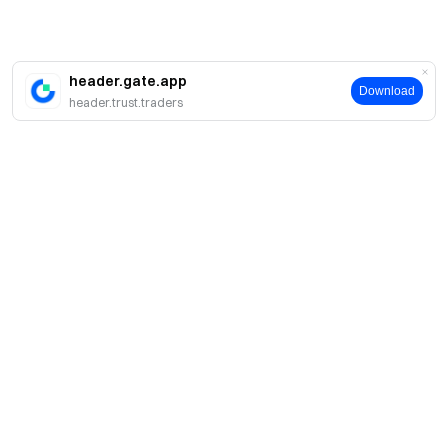
header.gate.app
Download
header.trust.traders
簡介
關於我們
產品
職業機會
C2C
服務
新聞中心
閃兑與大宗交易
VIP 權益
F1 紅牛車隊官方贊助商