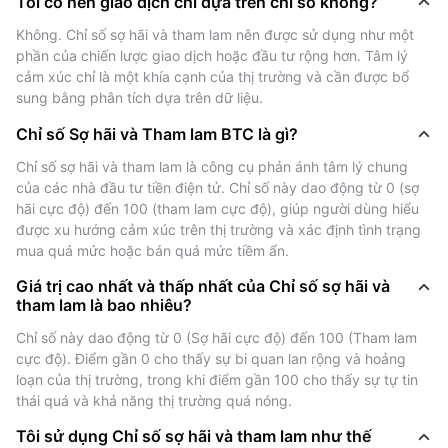
Tôi có nên giao dịch chỉ dựa trên chỉ số không?
- Xác nhận xu hướng: Kết hợp với biểu đồ giá hoặc chỉ
báo kỹ thuật, chỉ số có thể xác nhận xu hướng. Nếu
Không. Chỉ số sợ hãi và tham lam nên được sử dụng như một 
giá đang tăng nhưng chỉ số ở mức trung lập hoặc sợ
phần của chiến lược giao dịch hoặc đầu tư rộng hơn. Tâm lý 
cảm xúc chỉ là một khía cạnh của thị trường và cần được bổ 
hãi, điều này có thể cho thấy động lực yếu hoặc tâm
sung bằng phân tích dựa trên dữ liệu.
lý giảm giá tiềm ẩn.
- Quản lý rủi ro: Bằng cách nhận thức được những cảm
Chỉ số Sợ hãi và Tham lam BTC là gì?
xúc cực đoan, các nhà giao dịch có thể điều chỉnh quy
Chỉ số sợ hãi và tham lam là công cụ phản ánh tâm lý chung 
mô vị thế, chốt lãi hoặc thắt chặt mức cắt lỗ.
của các nhà đầu tư tiền điện tử. Chỉ số này dao động từ 0 (sợ 
Mặc dù chỉ số này không dự đoán được kết quả tương
hãi cực độ) đến 100 (tham lam cực độ), giúp người dùng hiểu 
lai, nhưng nó cung cấp bối cảnh tâm lý hữu ích cho
được xu hướng cảm xúc trên thị trường và xác định tình trạng 
hành vi thị trường—đặc biệt là khi kết hợp với phân
mua quá mức hoặc bán quá mức tiềm ẩn.
tích kỹ thuật và cơ bản.
Giá trị cao nhất và thấp nhất của Chỉ số sợ hãi và
tham lam là bao nhiêu?
Chỉ số sợ hãi và tham lam BTC
Chỉ số này dao động từ 0 (Sợ hãi cực độ) đến 100 (Tham lam 
được tính như thế nào?
cực độ). Điểm gần 0 cho thấy sự bi quan lan rộng và hoảng 
loạn của thị trường, trong khi điểm gần 100 cho thấy sự tự tin 
Chỉ số sợ hãi và tham lam BTC được tạo ra từ sự kết
thái quá và khả năng thị trường quá nóng.
hợp toàn diện của nhiều chỉ số thị trường, được thiết
Tôi sử dụng Chỉ số sợ hãi và tham lam như thế
kế để phản ánh trạng thái cảm xúc chung của các nhà