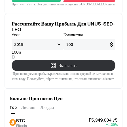
Проголосуйте, чтобы увидеть мнение общества о UNUS-SED-LEO сейчас
Хорошо
Плохой
Рассчитайте Вашу Прибыль Для UNUS-SED-
LEO
Year
Количество
$
100 в
0
Вычислить
*Прогнозируемая прибыль рассчитана на основе средней цены токенов в
этом году. Пожалуйста, обратите внимание, что это не финансовый совет.
Больше Прогнозов Цен
Top
Листинг
Лидеры
₽5,349,004.75
BTC
+1.09%
Bitcoin