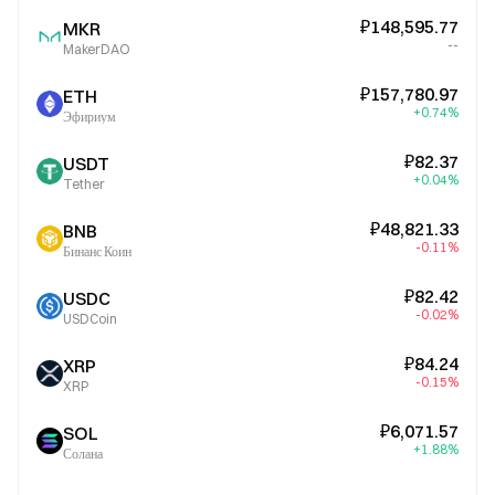
₽148,595.77
MKR
--
MakerDAO
₽157,780.97
ETH
+0.74%
Эфириум
₽82.37
USDT
+0.04%
Tether
₽48,821.33
BNB
-0.11%
Бинанс Коин
₽82.42
USDC
-0.02%
USDCoin
₽84.24
XRP
-0.15%
XRP
₽6,071.57
SOL
+1.88%
Солана