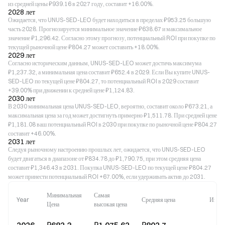
из средней цены ₽939.16 в 2027 году, составит +16.00%.
2028 лет
Ожидается, что UNUS-SED-LEO будет находиться в пределах ₽953.25 большую
часть 2028. Прогнозируется минимальное значение ₽638.67 и максимальное
значение ₽1,296.42. Согласно этому прогнозу, потенциальный ROI при покупке по
текущей рыночной цене ₽804.27 может составить +18.00%.
2029 лет
Согласно историческим данным, UNUS-SED-LEO может достичь максимума
₽1,237.32, а минимальная цена составит ₽652.4 в 2029. Если Вы купите UNUS-
SED-LEO по текущей цене ₽804.27, то потенциальный ROI в 2029 составит
+39.00% при движении к средней цене ₽1,124.83.
2030 лет
В 2030 минимальная цена UNUS-SED-LEO, вероятно, составит около ₽673.21, а
максимальная цена за год может достигнуть примерно ₽1,511.78. При средней цене
₽1,181.08 ваш потенциальный ROI в 2030 при покупке по рыночной цене ₽804.27
составит +46.00%.
2031 лет
Следуя рыночному настроению прошлых лет, ожидается, что UNUS-SED-LEO
будет двигаться в диапазоне от ₽834.78 до ₽1,790.75, при этом средняя цена
составит ₽1,346.43 в 2031. Покупка UNUS-SED-LEO по текущей цене ₽804.27
может принести потенциальный ROI +67.00%, если удерживать актив до 2031.
Минимальная
Самая
Year
Средняя цена
Изм
Цена
высокая цена