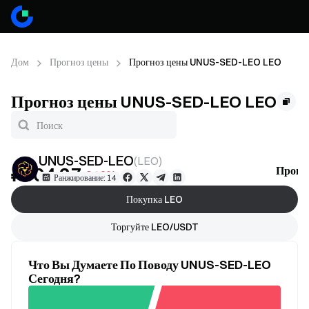
Дом
Прогноз цены
Прогноз цены UNUS-SED-LEO LEO
Прогноз цены UNUS-SED-LEO LEO
UNUS-SED-LEO
(
LEO
)
₽804.27
Прогн
-0.16%
Ранжирование: 14
Покупка LEO
Торгуйте LEO/USDT
Что Вы Думаете По Поводу UNUS-SED-LEO
Сегодня?