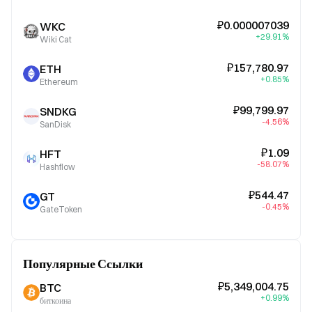
₽0.000007039
WKC
+29.91%
Wiki Cat
₽157,780.97
ETH
+0.85%
Ethereum
₽99,799.97
SNDKG
-4.56%
SanDisk
₽1.09
HFT
-58.07%
Hashflow
₽544.47
GT
-0.45%
GateToken
Популярные Ссылки
₽5,349,004.75
BTC
+0.99%
биткоина