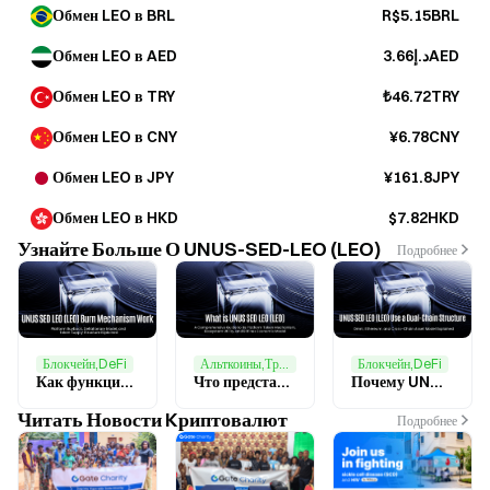
Обмен LEO в BRL
R$5.15BRL
Обмен LEO в AED
د.إ3.66AED
Обмен LEO в TRY
₺46.72TRY
Обмен LEO в CNY
¥6.78CNY
Обмен LEO в JPY
¥161.8JPY
Обмен LEO в HKD
$7.82HKD
Узнайте Больше О UNUS-SED-LEO (LEO)
Подробнее
Блокчейн,DeFi
Альткоины,Трейдинг
Блокчейн,DeFi
Как функционирует механизм сжигания UNUS SED LEO (LEO)? Анализ обратного выкупа платформы, дефляционной модели и структуры предложения токена
Что представляет собой UNUS SED LEO (LEO)? Глубокий анализ механизмов токена платформы, применения в экосистеме и экономической модели Bitfinex
Почему UNUS SED LEO (LEO) применяет двухцепочечную структуру? Подробный обзор Omni, Ethereum и кроссчейн-моделей активов
Читать Новости Kриптовалют
Подробнее