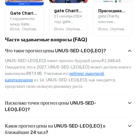
gate Charity Уполномочивает молодежь из неблагополучных семей через обучение торговле через границу
Присоединяйтесь к gateCharity x Leo Club Beryl x Young3.0 Программе пожертвований для борьбы с болезнями в Африке
Gate Charity и Leo Club поддерживают образование в Зè, помогая более 80 детям с учебными принадлежностями и оплато?
21 сентября 2024
gate Charity,
Сотрудничество
года, gate
известная
между Gate
Charity,
благотворительная
Источник
:
Gate.blog
Опубликовано
:
2025-09-30
Источник
:
Gate.blog
Опубликовано
:
2024-09-29
Источник
:
Gate.blog
Опубликовано
:
2
Charity и Leo
совместно с Leo
организация, с
Club Cotonou
Часто задаваемые вопросы (FAQ)
Club Beryl
гордостью
Béryl еще раз
_подклуб
объявляет о
подчеркивает его
Международного
запуске своей
Что такое прогноз цены UNUS-SED-LEO(LEO)?
внимание к
клуба Лайонс_,
новой программы
уязвимым
UNUS-SED-LEO(LEO) имеет прогноз будущей цены ₽1,346.43. 
успешно провела
пожертвований в
группам и
тренинг по
благотворительность
Ожидается, что к 2027, UNUS-SED-LEO(LEO) может достичь нового 
сильную
трансграничной
«gateCharity x
максимума ₽873.95. Учитывая его 
рейтинг рыночной 
приверженность
торговле в отеле
Leo Club Beryl x
продвижению
капитализации
 из 14, UNUS-SED-LEO(LEO), как ожидается, 
Saint Jean.
Young3.0
глобального
продолжит свою сильную динамику роста.
Donation
образования.
Program».
Насколько точен прогноз цены UNUS-SED-
LEO(LEO)?
Каков прогноз цены на UNUS-SED-LEO(LEO) в
ближайшие 24 часа?