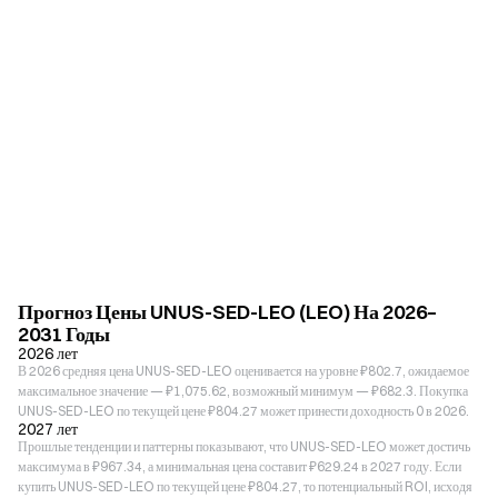
Прогноз Цены UNUS-SED-LEO (LEO) На 2026–
2031 Годы
2026 лет
В 2026 средняя цена UNUS-SED-LEO оценивается на уровне ₽802.7, ожидаемое
максимальное значение — ₽1,075.62, возможный минимум — ₽682.3. Покупка
UNUS-SED-LEO по текущей цене ₽804.27 может принести доходность 0 в 2026.
2027 лет
Прошлые тенденции и паттерны показывают, что UNUS-SED-LEO может достичь
максимума в ₽967.34, а минимальная цена составит ₽629.24 в 2027 году. Если
купить UNUS-SED-LEO по текущей цене ₽804.27, то потенциальный ROI, исходя