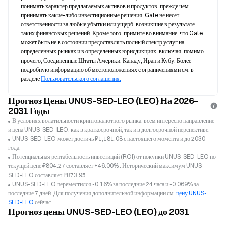
понимать характер предлагаемых активов и продуктов, прежде чем 
принимать какие-либо инвестиционные решения. Gate не несет 
ответственности за любые убытки или ущерб, возникшие в результате 
таких финансовых решений. Кроме того, примите во внимание, что Gate 
может быть не в состоянии предоставлять полный спектр услуг на 
определенных рынках и в определенных юрисдикциях, включая, помимо 
прочего, Соединенные Штаты Америки, Канаду, Иран и Кубу. Более 
подробную информацию об местоположениях с ограничениями см. в 
разделе 
Пользовательского соглашения.
Прогноз Цены UNUS-SED-LEO (LEO) На 2026–
2031 Годы
В условиях волатильности криптовалютного рынка, всем интересно направление
и цена UNUS-SED-LEO, как в краткосрочной, так и в долгосрочной перспективе.
UNUS-SED-LEO может достичь ₽1,181.08 с настоящего момента и до 2030
года.
Потенциальная рентабельность инвестиций (ROI) от покупки UNUS-SED-LEO по
текущей цене ₽804.27 составляет +46.00% . Исторический максимум UNUS-
SED-LEO составляет ₽873.95 .
UNUS-SED-LEO переместился -0.16% за последние 24 часа и -0.069% за
последние 7 дней. Для получения дополнительной информации см.
цену UNUS-
SED-LEO
сейчас.
Прогноз цены UNUS-SED-LEO (LEO) до 2031