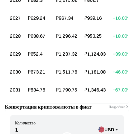
2026
₽682.3
₽1,075.62
₽802.7
--
2027
₽629.24
₽967.34
₽939.16
+16.00%
2028
₽638.67
₽1,296.42
₽953.25
+18.00%
2029
₽652.4
₽1,237.32
₽1,124.83
+39.00%
2030
₽673.21
₽1,511.78
₽1,181.08
+46.00%
2031
₽834.78
₽1,790.75
₽1,346.43
+67.00%
Конвертация криптовалюты в фиат
Подробнее
Количество
USD