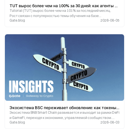
TUT вырос более чем на 100% за 30 дней: как агенты на базе искусственного интеллекта и экосистема BNB Chain способ
Tutorial (TUT) вырос более чем на 101% за последний месяц.
Рост связан с популярностью темы обучения на базе
Gate.blog
2026-08-05
искусственного интеллекта и активным развитием экосистемы
BNB Chain. В этой статье рассматриваются причины роста
Экосистема BSC переживает обновление: как токены сообщества, такие как GoldFinger, используют возможности рос?
Экосистема BNB Smart Chain развивается и выходит за рамки DeFi
и GameFi, переходя к экономике, управляемой сообществом.
Gate.blog
2026-08-03
GoldFinger, ведущий протокол RWA, обеспеченный золотом,
служит ярким примером этого перехода. Как стратегия ?