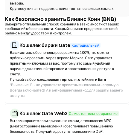
вывода.
Круглосуточная поддержка клиентов на нескольких языках.
Как безопасно хранить Бинанс Коин (BNB)
Выберите оптимальный способ хранения в зависимости от ваших
требований к безопасности. Каждый вариант предполагает свой
баланс между удобством и контролем.
Кошелек биржи Gate
Кастодиальный
Ваши активы обеспечены резервами на 100%, что можно
публично проверить через дерево Меркла. Gate управляет
приватными ключами за вас, поэтому это самый удобный
вариант для активной торговли и восстановления доступа к
счету.
Лучший выбор:
ежедневная торговля, стейкинг и Earn
*
Внимание: Вы не управляете приватными ключами напрямую.
Всегда включайте 2FA и антифишинговый код для защиты вашего
аккаунта.
Кошелек Gate Web3
Самостоятельное хранение
Вы сами храните свои приватные ключи, а технология MPC
(многосторонние вычисления) обеспечивает повышенную
безопасность. Получайте доступ к приложениям DeFi,