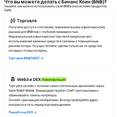
Что вы можете делать с Бинанс Коин (BNB)?
Узнайте, как можно использовать свой BNB в экосистеме продуктов
Gate.
Торговля
Получите доступ к спотовому, маржинальному и фьючерсному
рынкам для BNB пар с глубокой ликвидностью.
Маржинальная и фьючерсная торговля предполагают
использование заемных средств и связаны с повышенным
риском потерь. Осуществляйте сделки только на те средства,
которые готовы потерять.
Торговля BNB/USDT →
Web3 и DEX
Новая функция
Торгуйте ончейн с полным самостоятельным хранением через
Gate Web3 Wallet. Взаимодействуйте с DeFi-протоколами и
обменивайте токены напрямую.
Ончейн-транзакции необратимы. Всегда проверяйте адрес
контракта и сеть перед подтверждением.
Перейти на DEX →