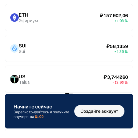
ETH
₽157 902,06
Эфириум
+1,08 %
SUI
₽56,1359
Sui
+1,39 %
US
₽3,744260
Talus
-13,95 %
Начните сейчас
Создайте аккаунт
Зарегистрируйтесь и получите
ваучеры на
$100