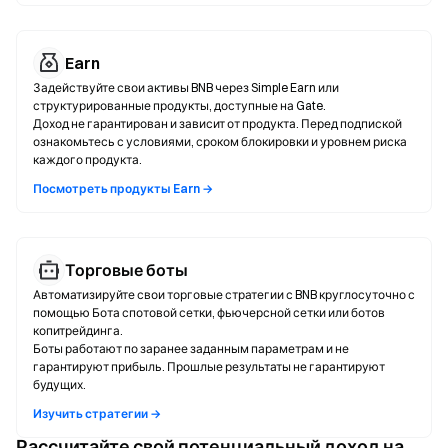
Earn
Задействуйте свои активы BNB через Simple Earn или
структурированные продукты, доступные на Gate.
Доход не гарантирован и зависит от продукта. Перед подпиской
ознакомьтесь с условиями, сроком блокировки и уровнем риска
каждого продукта.
Посмотреть продукты Earn →
Торговые боты
Автоматизируйте свои торговые стратегии с BNB круглосуточно с
помощью Бота спотовой сетки, фьючерсной сетки или ботов
копитрейдинга.
Боты работают по заранее заданным параметрам и не
гарантируют прибыль. Прошлые результаты не гарантируют
будущих.
Изучить стратегии →
Рассчитайте свой потенциальный доход на