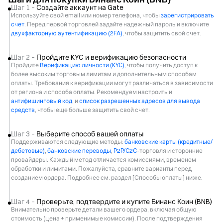
Шаг 1 –
Создайте аккаунт на Gate
Используйте свой email или номер телефона, чтобы
зарегистрировать
счет
. Перед первой торговлей задайте надежный пароль и включите
двухфакторную аутентификацию (2FA)
, чтобы защитить свой счет.
Шаг 2 –
Пройдите KYC и верификацию безопасности
Пройдите
Верификацию личности (KYC)
, чтобы получить доступ к
более высоким торговым лимитам и дополнительным способам
оплаты. Требования к верификации могут различаться в зависимости
от региона и способа оплаты. Рекомендуем настроить и
антифишинговый код
, и
список разрешенных адресов для вывода
средств
, чтобы еще больше защитить свой счет.
Шаг 3 –
Выберите способ вашей оплаты
Поддерживаются следующие методы:
банковские карты (кредитные/
дебетовые)
,
банковские переводы
,
P2P/C2C
-торговля и сторонние
провайдеры. Каждый метод отличается комиссиями, временем
обработки и лимитами. Пожалуйста, сравните варианты перед
созданием ордера. Подробнее см. раздел [Способы оплаты] ниже.
Шаг 4 –
Проверьте, подтвердите и купите Бинанс Коин (BNB)
Внимательно проверьте детали вашего ордера, включая общую
стоимость (цена + применимые комиссии). После подтверждения