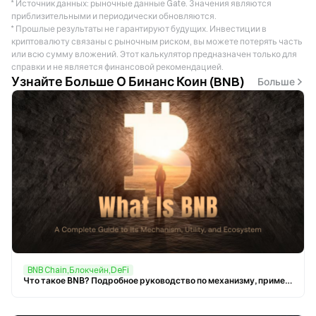
* Источник данных: рыночные данные Gate. Значения являются
приблизительными и периодически обновляются.
* Прошлые результаты не гарантируют будущих. Инвестиции в
криптовалюту связаны с рыночным риском, вы можете потерять часть
или всю сумму вложений. Этот калькулятор предназначен только для
справки и не является финансовой рекомендацией.
Узнайте Больше О Бинанс Коин (BNB)
Больше
BNB Chain,Блокчейн,DeFi
Что такое BNB? Подробное руководство по механизму, применению и экосистеме