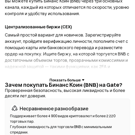
Вы можете купить Бинанс Коин (BNB) через три основных
канала, каждый из которых отличается по скорости, уровню
контроля и удобству использования.
Централизованные биржи (CEX)
Самый простой вариант для новичков. Зарегистрируйте
аккаунт, пройдите верификацию личности, пополните счет с
помощью карты или банковского перевода и разместите
ордер на покупку. Ищите биржу, на которой торгуется BNB с
достаточным объемом торгов, прозрачными комиссиями и
надежной защитой — такими функциями, как 2FA и
холодное хранение.
Зачем покупать Бинанс Коин (BNB) на Gate?
Криптокошельки
Проверенная безопасность, высокая ликвидность и более
десяти лет доверия.
Для пользователей, которые отдают приоритет
самостоятельному хранению. Некостодиальные кошельки
Несравненное разнообразие
позволяют хранить собственные приватные ключи и
обменивать токены прямо в интерфейсе кошелька.
Поддерживает более 4 900 видов криптовалют и более 2 220
торговых пар.
Некоторые кошельки также поддерживают фиатный
Глубокая ликвидность для торговли BNB с минимальными
онрамп, что дает возможность купить BNB с помощью
спредами.
кредитной карты без необходимости сначала использовать