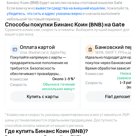
Бинанс Коин (BNB) будет зачислен на ваш спотовый кошелек Gate.
Если вам нужно
вывести средства на внешний кошелек
, пожалуйста,
убедитесь, что сеть и адрес указаны верно
и сначала выполните
небольшой тестовый перевод.
Способы покупки Бинанс Коин (BNB) на Gate
Сравните комиссии, скорость и лимиты. Выберите лучший вариант для
вашего региона.
Оплата картой
Банковский пер
Visa, Mastercard, Apple Pay
SEPA, SWIFT, FPS и др.
Покупайте напрямую с карты —
Идеально подходит для кру
предварительное пополнение не
покупок через банковский п
требуется. Безопасность
Время обработки зависит от 
Низкая /
обеспечивают провайдеры,
Комиссии
(зависит о
Около 1–5 %*
соответствующие стандарту PCI-
Комиссии
1–3 рабо
Скорость
Обычно в течение
DSS.
Скорость
(вар
нескольких минут
Купить с карты
Fiat депозит
* Комиссии и скорость указаны ориентировочно и могут меняться. P2P-
цены устанавливаются отдельными продавцами. Доступность
способов оплаты зависит от вашего региона.
Где купить Бинанс Коин (BNB)?