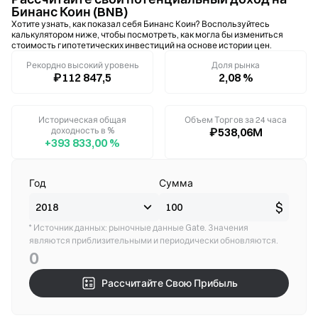
Бинанс Коин (BNB)
Хотите узнать, как показал себя Бинанс Коин? Воспользуйтесь
калькулятором ниже, чтобы посмотреть, как могла бы измениться
стоимость гипотетических инвестиций на основе истории цен.
Рекордно высокий уровень
Доля рынка
₽112 847,5
2,08 %
Историческая общая
Объем Торгов за 24 часа
доходность в %
₽538,06M
+393 833,00 %
Год
Сумма
$
* Источник данных: рыночные данные Gate. Значения
являются приблизительными и периодически обновляются.
0
Рассчитайте Свою Прибыль