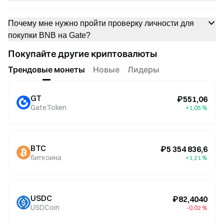
Почему мне нужно пройти проверку личности для
покупки BNB на Gate?
Покупайте другие криптовалюты
Трендовые монеты
Новые
Лидеры
GT
₽551,06
GateToken
+1,05 %
BTC
₽5 354 836,6
биткоина
+1,21 %
USDC
₽82,4040
USDCoin
-0,02 %