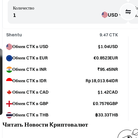
Количество
Ко
USD
Shentu
9.47
CTK
Обмен CTK в USD
$1.04USD
Обмен CTK в EUR
€0.8523EUR
Обмен CTK в INR
₹95.45INR
Обмен CTK в IDR
Rp18,013.64IDR
Обмен CTK в CAD
$1.42CAD
Обмен CTK в GBP
£0.7576GBP
Обмен CTK в THB
฿33.33THB
Читать Новости Kриптовалют