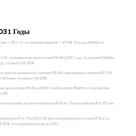
031 Годы
начение — ₽12.47, возможный минимум — ₽4.64. Покупка Shentu по
.01, а минимальная цена составит ₽9.48 в 2027 году. Если купить Shentu
оду, составит +25.00%.
нозируется минимальное значение ₽6.26 и максимальное значение ₽13.38.
8.39 может составить +46.00%.
я цена составит ₽8.34 в 2029. Если Вы купите Shentu по текущей цене
12.83.
на за год может достигнуть примерно ₽20.44. При средней цене ₽15.97 ваш
апазоне от ₽14.75 до ₽20.76, при этом средняя цена составит ₽18.21 в
.00%, если удерживать актив до 2031.