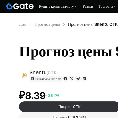
Купить криптовалюту
Рынки
Торговля
Дом
Прогноз цены
Прогноз цены Shentu CTK
Прогноз цены
Shentu
(
CTK
)
Ранжирование: 576
₽8.39
+3.92%
Покупка CTK
Торгуйте CTK/USDT