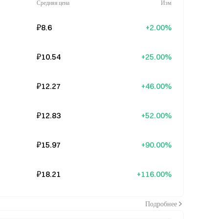
Средняя цена
Изм
₽8.6
+2.00%
₽10.54
+25.00%
₽12.27
+46.00%
₽12.83
+52.00%
₽15.97
+90.00%
₽18.21
+116.00%
Подробнее