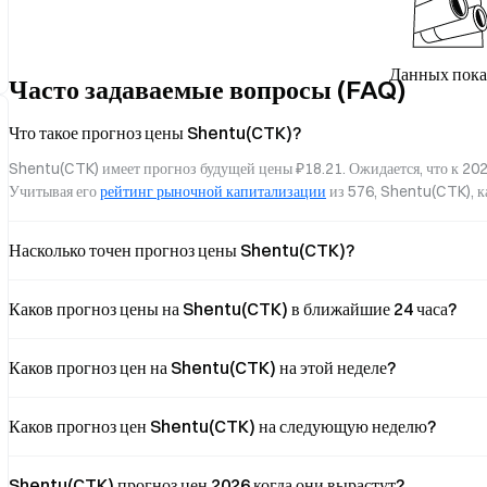
Данных пока
Часто задаваемые вопросы (FAQ)
Что такое прогноз цены Shentu(CTK)?
Shentu(CTK) имеет прогноз будущей цены ₽18.21. Ожидается, что к 202
Учитывая его 
рейтинг рыночной капитализации
 из 576, Shentu(CTK), 
Насколько точен прогноз цены Shentu(CTK)?
Каков прогноз цены на Shentu(CTK) в ближайшие 24 часа?
Каков прогноз цен на Shentu(CTK) на этой неделе?
Каков прогноз цен Shentu(CTK) на следующую неделю?
Shentu(CTK) прогноз цен 2026 когда они вырастут?