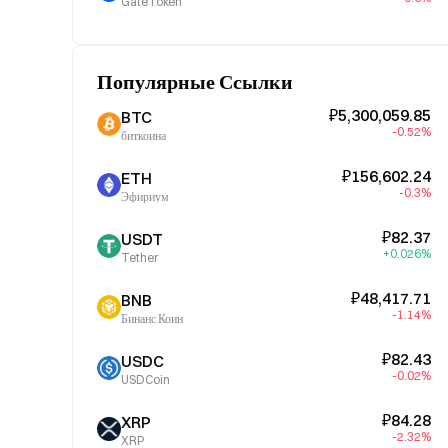
GateToken
Популярные Ссылки
₽5,300,059.85
BTC
-0.52%
биткоина
₽156,602.24
ETH
-0.3%
Эфириум
₽82.37
USDT
+0.026%
Tether
₽48,417.71
BNB
-1.14%
Бинанс Коин
₽82.43
USDC
-0.02%
USDCoin
₽84.28
XRP
-2.32%
XRP