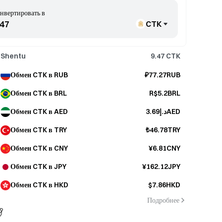
нвертировать в
CTK
Shentu
9.47
CTK
Обмен CTK в RUB
₽77.27RUB
Обмен CTK в BRL
R$5.2BRL
Обмен CTK в AED
د.إ3.69AED
Обмен CTK в TRY
₺46.78TRY
Обмен CTK в CNY
¥6.81CNY
Обмен CTK в JPY
¥162.12JPY
Обмен CTK в HKD
$7.86HKD
Подробнее