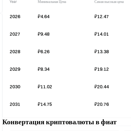
Year
Минимальная Цена
Самая высокая цена
2026
₽4.64
₽12.47
2027
₽9.48
₽14.01
2028
₽6.26
₽13.38
2029
₽8.34
₽19.12
2030
₽11.02
₽20.44
2031
₽14.75
₽20.76
Конвертация криптовалюты в фиат