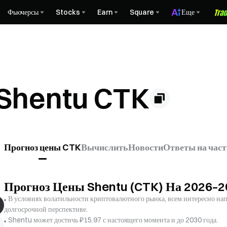
Фьючерсы
Stocks
Earn
Square
Еще
 Shentu CTK
Прогноз цены CTK
Вычислить
Новости
Ответы на час
Прогноз Цены Shentu (CTK) На 2026–2
В условиях волатильности криптовалютного рынка, всем интересно напр
долгосрочной перспективе.
Shentu может достичь ₽15.97 с настоящего момента и до 2030 года.