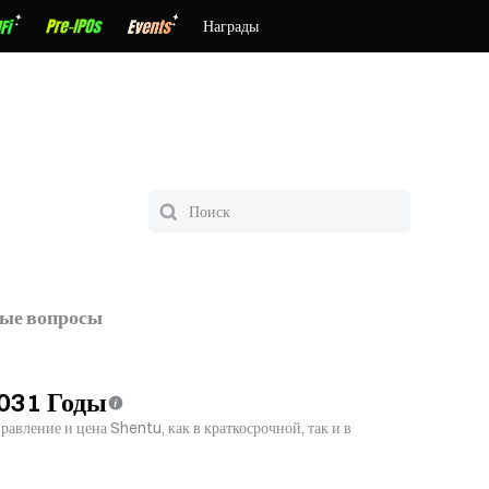
Награды
тые вопросы
031 Годы
авление и цена Shentu, как в краткосрочной, так и в