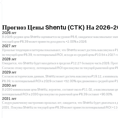
Прогноз Цены Shentu (CTK) На 2026–2
2026 лет
В 2026 средняя цена Shentu оценивается на уровне ₽8.6, ожидаемое максимальное з
текущей цене ₽8.39 может принести доходность +2.00% в 2026.
2027 лет
Прошлые тенденции и паттерны показывают, что Shentu может достичь максимума в ₽14
по текущей цене ₽8.39, то потенциальный ROI, исходя из средней цены ₽10.54 в 2027 г
2028 лет
Ожидается, что Shentu будет находиться в пределах ₽12.27 большую часть 2028. Прог
Согласно этому прогнозу, потенциальный ROI при покупке по текущей рыночной цене ₽
2029 лет
Согласно историческим данным, Shentu может достичь максимума ₽19.12, а минимальна
₽8.39, то потенциальный ROI в 2029 составит +52.00% при движении к средней цене ₽
2030 лет
В 2030 минимальная цена Shentu, вероятно, составит около ₽11.02, а максимальная це
потенциальный ROI в 2030 при покупке по рыночной цене ₽8.39 составит +90.00%.
2031 лет
Следуя рыночному настроению прошлых лет, ожидается, что Shentu будет двигаться в ди
2031. Покупка Shentu по текущей цене ₽8.39 может принести потенциальный ROI +116