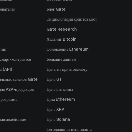
ователей
Блог Gate
Энциклопедия криптовалют
Gate Research
Халвинг Bitcoin
тинг
Обновление Ethereum
 смарт-контрактов
Большие данные
м (API)
Цены на криптовалюту
альных каналов Gate
Цена GT
для P2P-продавцов
Цена Биткоина
программа
Ціна Ethereum
Цена XRP
заимодействие
Цена Solana
Сегодняшняя цена золота