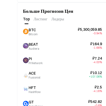
Больше Прогнозов Цен
Top
Листинг
Лидеры
₽5,300,059.85
BTC
-0.94%
Bitcoin
₽164.9
BEAT
-1.66%
Audiera
₽7.24
PI
-4.03%
Pi Network
₽10.12
ACE
+107.06%
Fusionist
₽2.5
HFT
-4.18%
Hashflow
₽542.82
GT
-0.6%