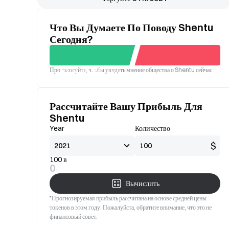
Что Вы Думаете По Поводу Shentu
Сегодня?
Проголосуйте, чтобы увидеть мнение общества о Shentu сейчас
Хорошо
Плохой
Рассчитайте Вашу Прибыль Для
Shentu
Year
Количество
$
100 в
0
Вычислить
*Прогнозируемая прибыль рассчитана на основе средней цены
токенов в этом году. Пожалуйста, обратите внимание, что это не
финансовый совет.