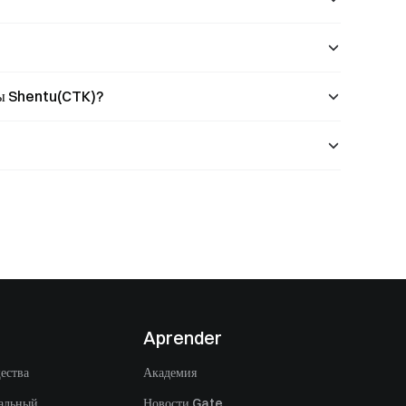
ны Shentu(CTK)?
Aprender
ества
Академия
альный
Новости Gate