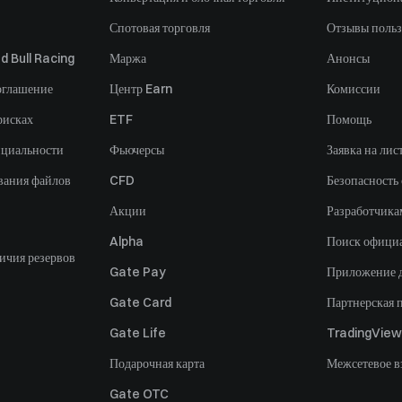
Спотовая торговля
Отзывы польз
d Bull Racing
Маржа
Анонсы
оглашение
Центр Earn
Комиссии
рисках
ETF
Помощь
нциальности
Фьючерсы
Заявка на лис
вания файлов
CFD
Безопасность
Акции
Разработчика
Alpha
Поиск офици
ичия резервов
Gate Pay
Приложение 
Gate Card
Партнерская 
Gate Life
TradingView
Подарочная карта
Межсетевое в
Gate OTC