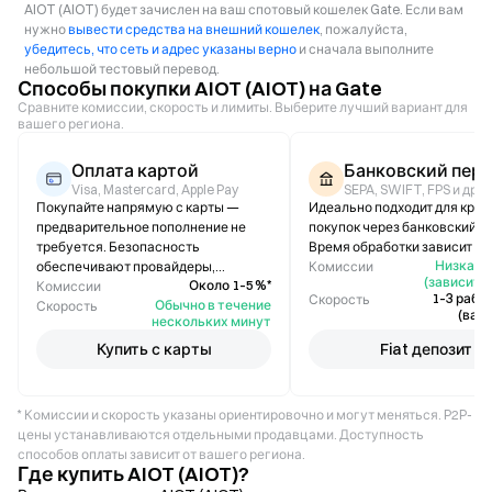
AIOT (AIOT) будет зачислен на ваш спотовый кошелек Gate. Если вам
нужно
вывести средства на внешний кошелек
, пожалуйста,
убедитесь, что сеть и адрес указаны верно
и сначала выполните
небольшой тестовый перевод.
Способы покупки AIOT (AIOT) на Gate
Сравните комиссии, скорость и лимиты. Выберите лучший вариант для
вашего региона.
Оплата картой
Банковский пер
Visa, Mastercard, Apple Pay
SEPA, SWIFT, FPS и др.
Покупайте напрямую с карты —
Идеально подходит для кру
предварительное пополнение не
покупок через банковский п
требуется. Безопасность
Время обработки зависит от 
Низкая /
обеспечивают провайдеры,
Комиссии
(зависит о
Около 1–5 %*
соответствующие стандарту PCI-
Комиссии
1–3 рабо
Скорость
Обычно в течение
DSS.
Скорость
(вар
нескольких минут
Купить с карты
Fiat депозит
* Комиссии и скорость указаны ориентировочно и могут меняться. P2P-
цены устанавливаются отдельными продавцами. Доступность
способов оплаты зависит от вашего региона.
Где купить AIOT (AIOT)?