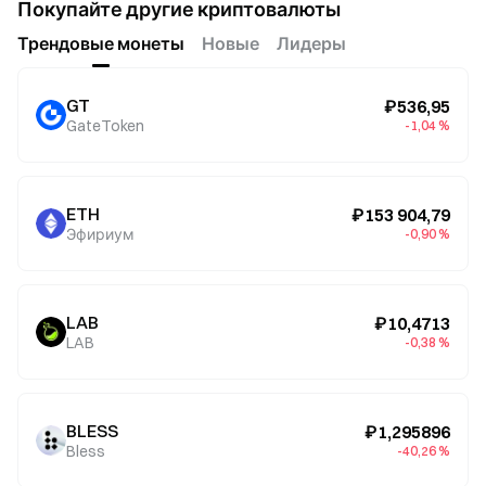
Покупайте другие криптовалюты
Трендовые монеты
Новые
Лидеры
GT
₽536,95
GateToken
-1,04 %
ETH
₽153 904,79
Эфириум
-0,90 %
LAB
₽10,4713
LAB
-0,38 %
BLESS
₽1,295896
Bless
-40,26 %