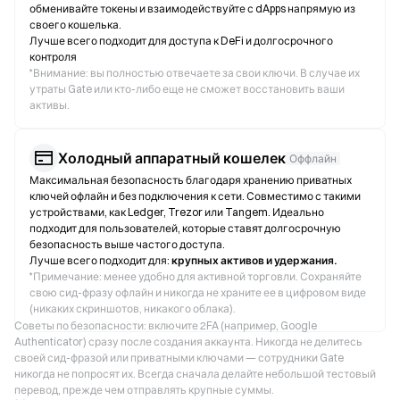
обменивайте токены и взаимодействуйте с dApps напрямую из
своего кошелька.
Лучше всего подходит для доступа к DeFi и долгосрочного
контроля
*
Внимание: вы полностью отвечаете за свои ключи. В случае их
утраты Gate или кто-либо еще не сможет восстановить ваши
активы.
Холодный аппаратный кошелек
Оффлайн
Максимальная безопасность благодаря хранению приватных
ключей офлайн и без подключения к сети. Совместимо с такими
устройствами, как Ledger, Trezor или Tangem. Идеально
подходит для пользователей, которые ставят долгосрочную
безопасность выше частого доступа.
Лучше всего подходит для:
крупных активов и удержания.
*
Примечание: менее удобно для активной торговли. Сохраняйте
свою сид-фразу офлайн и никогда не храните ее в цифровом виде
(никаких скриншотов, никакого облака).
Советы по безопасности: включите 2FA (например, Google
Authenticator) сразу после создания аккаунта. Никогда не делитесь
своей сид-фразой или приватными ключами — сотрудники Gate
никогда не попросят их. Всегда сначала делайте небольшой тестовый
перевод, прежде чем отправлять крупные суммы.