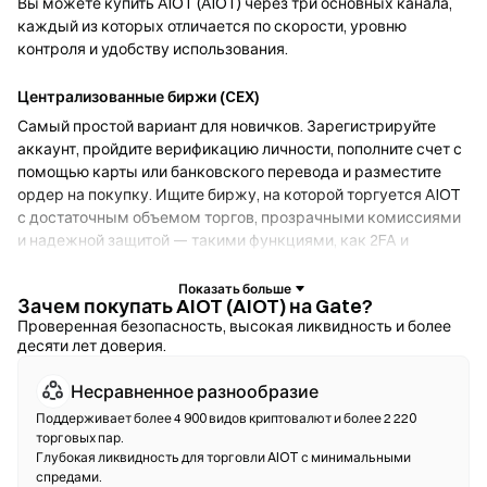
Вы можете купить AIOT (AIOT) через три основных канала,
каждый из которых отличается по скорости, уровню
контроля и удобству использования.
Централизованные биржи (CEX)
Самый простой вариант для новичков. Зарегистрируйте
аккаунт, пройдите верификацию личности, пополните счет с
помощью карты или банковского перевода и разместите
ордер на покупку. Ищите биржу, на которой торгуется AIOT
с достаточным объемом торгов, прозрачными комиссиями
и надежной защитой — такими функциями, как 2FA и
холодное хранение.
Зачем покупать AIOT (AIOT) на Gate?
Криптокошельки
Проверенная безопасность, высокая ликвидность и более
десяти лет доверия.
Для пользователей, которые отдают приоритет
самостоятельному хранению. Некостодиальные кошельки
Несравненное разнообразие
позволяют хранить собственные приватные ключи и
обменивать токены прямо в интерфейсе кошелька.
Поддерживает более 4 900 видов криптовалют и более 2 220
торговых пар.
Некоторые кошельки также поддерживают фиатный
Глубокая ликвидность для торговли AIOT с минимальными
онрамп, что дает возможность купить AIOT с помощью
спредами.
кредитной карты без необходимости сначала использовать