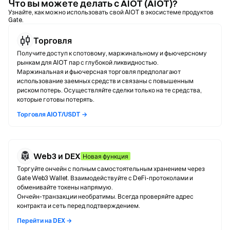
Что вы можете делать с AIOT (AIOT)?
Узнайте, как можно использовать свой AIOT в экосистеме продуктов
Gate.
Торговля
Получите доступ к спотовому, маржинальному и фьючерсному
рынкам для AIOT пар с глубокой ликвидностью.
Маржинальная и фьючерсная торговля предполагают
использование заемных средств и связаны с повышенным
риском потерь. Осуществляйте сделки только на те средства,
которые готовы потерять.
Торговля AIOT/USDT →
Web3 и DEX
Новая функция
Торгуйте ончейн с полным самостоятельным хранением через
Gate Web3 Wallet. Взаимодействуйте с DeFi-протоколами и
обменивайте токены напрямую.
Ончейн-транзакции необратимы. Всегда проверяйте адрес
контракта и сеть перед подтверждением.
Перейти на DEX →