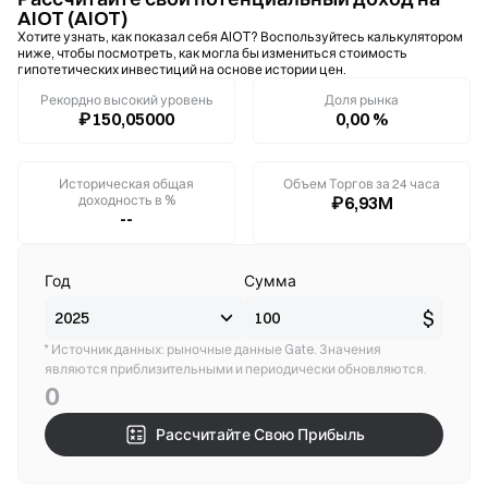
AIOT (AIOT)
Хотите узнать, как показал себя AIOT? Воспользуйтесь калькулятором
ниже, чтобы посмотреть, как могла бы измениться стоимость
гипотетических инвестиций на основе истории цен.
Рекордно высокий уровень
Доля рынка
₽150,05000
0,00 %
Историческая общая
Объем Торгов за 24 часа
доходность в %
₽6,93M
--
Год
Сумма
$
* Источник данных: рыночные данные Gate. Значения
являются приблизительными и периодически обновляются.
0
Рассчитайте Свою Прибыль