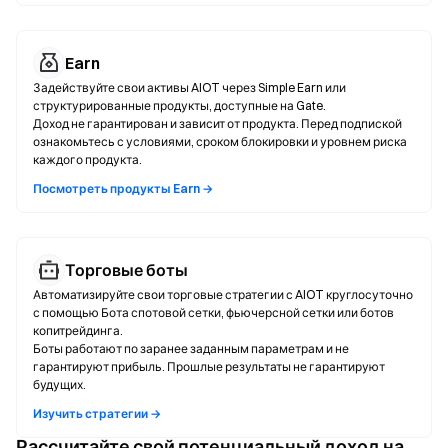
Earn
Задействуйте свои активы AIOT через Simple Earn или
структурированные продукты, доступные на Gate.
Доход не гарантирован и зависит от продукта. Перед подпиской
ознакомьтесь с условиями, сроком блокировки и уровнем риска
каждого продукта.
Посмотреть продукты Earn →
Торговые боты
Автоматизируйте свои торговые стратегии с AIOT круглосуточно
с помощью Бота спотовой сетки, фьючерсной сетки или ботов
копитрейдинга.
Боты работают по заранее заданным параметрам и не
гарантируют прибыль. Прошлые результаты не гарантируют
будущих.
Изучить стратегии →
Рассчитайте свой потенциальный доход на