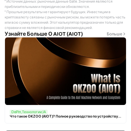
* Источник данных: рыночные данные Gate. Значения являются
приблизительными и периодически обновляются.
* Прошлые результаты не гарантируют будущих. Инвестиции в
криптовалюту связаны с рыночным риском, вы можете потерять часть
или всю сумму вложений. Этот калькулятор предназначен только для
справки и не является финансовой рекомендацией.
Узнайте Больше О AIOT (AIOT)
Больше
DePin,Технологии,IA
Что такое OKZOO (AIOT)? Полное руководство по устройству и экосистеме сети машин AIoT.