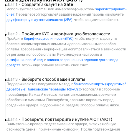
Шаг 1 –
Создайте аккаунт на Gate
Используйте свой email или номер телефона, чтобы
зарегистрировать
счет
. Перед первой торговлей задайте надежный пароль и включите
двухфакторную аутентификацию (2FA)
, чтобы защитить свой счет.
Шаг 2 –
Пройдите KYC и верификацию безопасности
Пройдите
Верификацию личности (KYC)
, чтобы получить доступ к
более высоким торговым лимитам и дополнительным способам
оплаты. Требования к верификации могут различаться в зависимости
от региона и способа оплаты. Рекомендуем настроить и
антифишинговый код
, и
список разрешенных адресов для вывода
средств
, чтобы еще больше защитить свой счет.
Шаг 3 –
Выберите способ вашей оплаты
Поддерживаются следующие методы:
банковские карты (кредитные/
дебетовые)
,
банковские переводы
,
P2P/C2C
-торговля и сторонние
провайдеры. Каждый метод отличается комиссиями, временем
обработки и лимитами. Пожалуйста, сравните варианты перед
созданием ордера. Подробнее см. раздел [Способы оплаты] ниже.
Шаг 4 –
Проверьте, подтвердите и купите AIOT (AIOT)
Внимательно проверьте детали вашего ордера, включая общую
стоимость (цена + применимые комиссии). После подтверждения