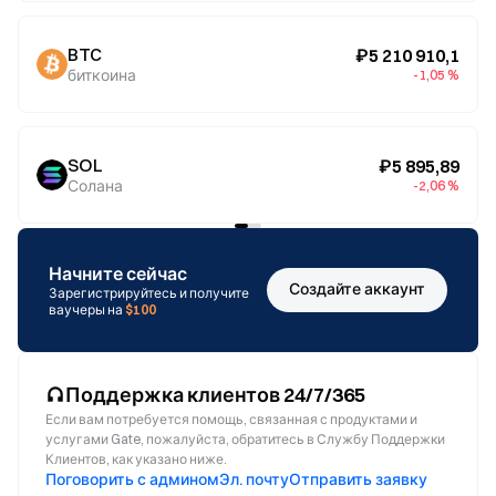
BTC
₽5 210 910,1
биткоина
-1,05 %
SOL
₽5 895,89
Солана
-2,06 %
Начните сейчас
Создайте аккаунт
Зарегистрируйтесь и получите
ваучеры на
$100
Поддержка клиентов 24/7/365
Если вам потребуется помощь, связанная с продуктами и
услугами Gate, пожалуйста, обратитесь в Службу Поддержки
Клиентов, как указано ниже.
Поговорить с админом
Эл. почту
Отправить заявку