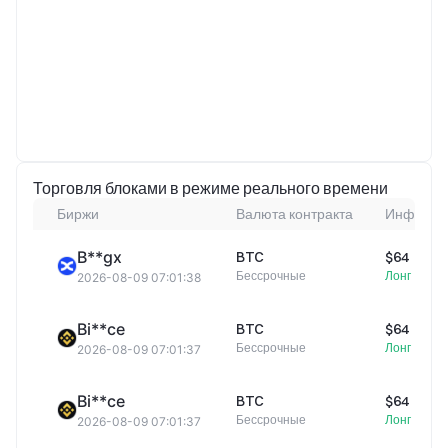
Торговля блоками в режиме реального времени
Биржи
Валюта контракта
Информац
B**gx
BTC
$64 911,
Бессрочные
Лонг
2026-08-09 07:01:38
Bi**ce
BTC
$64 910,
Бессрочные
Лонг
2026-08-09 07:01:37
Bi**ce
BTC
$64 910,
Бессрочные
Лонг
2026-08-09 07:01:37