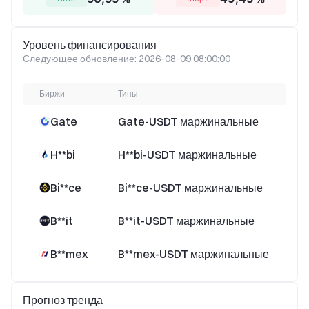
Уровень финансирования
Следующее обновление: 2026-08-09 08:00:00
Биржи
Типы
Уро
Gate
Gate-USDT маржинальные
H**bi
H**bi-USDT маржинальные
Bi**ce
Bi**ce-USDT маржинальные
B**it
B**it-USDT маржинальные
B**mex
B**mex-USDT маржинальные
1
Прогноз тренда