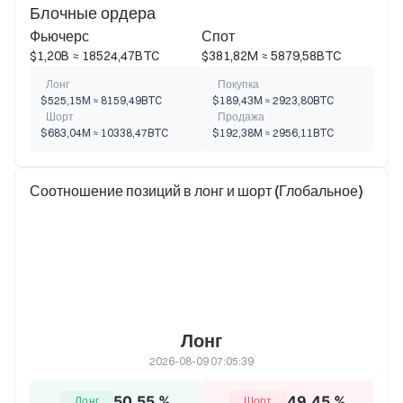
Блочные ордера
Фьючерс
Спот
$1,20B ≈ 18524,47BTC
$381,82M ≈ 5879,58BTC
Лонг
Покупка
$525,15M ≈ 8159,49BTC
$189,43M ≈ 2923,80BTC
Шорт
Продажа
$683,04M ≈ 10338,47BTC
$192,38M ≈ 2956,11BTC
Соотношение позиций в лонг и шорт (Глобальное)
Лонг
2026-08-09 07:05:39
50,55 %
49,45 %
Лонг
Шорт