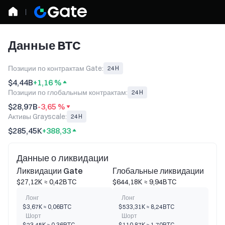
Данные BTC
Позиции по контрактам Gate:
24H
$4,44B
+1,16 %
Позиции по глобальным контрактам:
24H
$28,97B
-3,65 %
Активы Grayscale:
24H
$285,45K
+388,33
Данные о ликвидации
Ликвидации Gate
Глобальные ликвидации
$27,12K ≈ 0,42BTC
$644,18K ≈ 9,94BTC
Лонг
Лонг
$3,67K ≈ 0,06BTC
$533,31K ≈ 8,24BTC
Шорт
Шорт
$23,45K ≈ 0,36BTC
$110,87K ≈ 1,70BTC