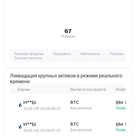
67
Покупка
Сильная продажа
Продавать
Нейтрально
Покупка
Сильная покупка
Ликвидация крупных активов в режиме реального
времени
Биржи
Валюта контракта
Информац
H**bi
BTC
$64 737,0
Бессрочные
Ликвидация
2026-08-09 06:56:52
H**bi
BTC
$64 750,5
Бессрочные
Ликвидация
2026-08-09 06:51:37