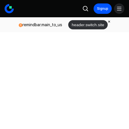
Signup
remindbar.main_to_us
header.switch.site