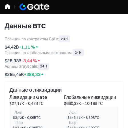
Данные BTC
Позиции по контрактам Gate:
24H
$4,42B
+1,11 %
Позиции по глобальным контрактам:
24H
$28,93B
-3,44 %
Активы Grayscale:
24H
$285,45K
+388,33
Данные о ликвидации
Ликвидации Gate
Глобальные ликвидации
$27,17K ≈ 0,42BTC
$660,32K ≈ 10,19BTC
Лонг
Лонг
$3,72K ≈ 0,06BTC
$543,57K ≈ 8,39BTC
Шорт
Шорт
$23,45K ≈ 0,36BTC
$116,74K ≈ 1,80BTC