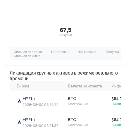
67,5
Покупка
Сильная продажа
Продавать
Нейтрально
Покупка
Сильная покупка
Ликвидация крупных активов в режиме реального
времени
Биржи
Валюта контракта
Информац
H**bi
BTC
$64 737,0
Бессрочные
Ликвидация
2026-08-09 06:56:52
H**bi
BTC
$64 750,5
Бессрочные
Ликвидация
2026-08-09 06:51:37