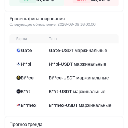
Уровень финансирования
Следующее обновление: 2026-08-09 16:00:00
Биржи
Типы
Уро
Gate
Gate-USDT маржинальные
H**bi
H**bi-USDT маржинальные
Bi**ce
Bi**ce-USDT маржинальные
B**it
B**it-USDT маржинальные
B**mex
B**mex-USDT маржинальные
1
Прогноз тренда