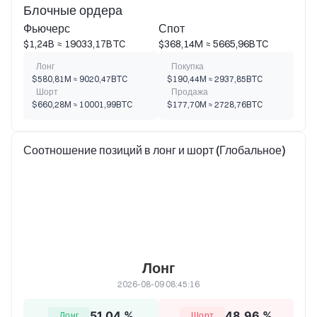
Блочные ордера
Фьючерс
Спот
$1,24B ≈ 19033,17BTC
$368,14M ≈ 5665,96BTC
Лонг
Покупка
$580,81M ≈ 9020,47BTC
$190,44M ≈ 2937,85BTC
Шорт
Продажа
$660,28M ≈ 10001,99BTC
$177,70M ≈ 2728,76BTC
Соотношение позиций в лонг и шорт (Глобальное)
Лонг
2026-08-09 08:45:16
51,04 %
48,96 %
Лонг
Шорт