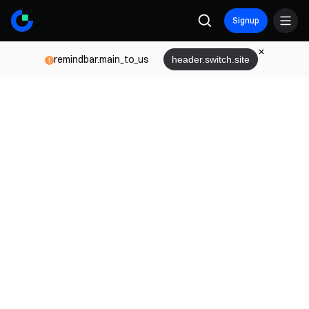
Signup
remindbar.main_to_us
header.switch.site